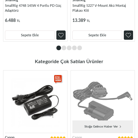
SmallRig
SmallRig
SmallRig 4748 145W 4 Portlu PD Güç
SmallRig 5227 V-Mount Akü Montaj
Adaptörü
Plakası Kiti
6.488
13.389
TL
TL
Sepete Ekle
Sepete Ekle
Kategoride Çok Satılan Ürünler
Stoğa Gelince Haber Ver
Canon
Canon