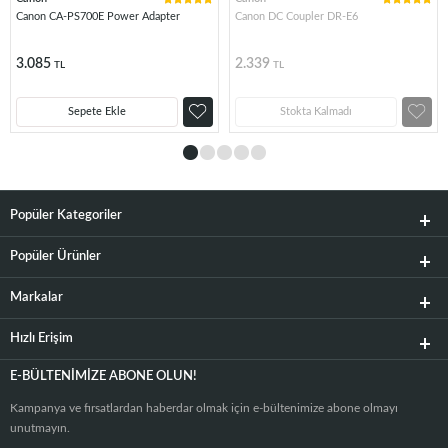
Canon CA-PS700E Power Adapter
Canon DC Coupler DR-E6
3.085
2.339
TL
TL
Sepete Ekle
Stokta Kalmadı
Popüler Kategoriler
Popüler Ürünler
Markalar
Hızlı Erişim
E-BÜLTENIMIZE ABONE OLUN!
Kampanya ve fırsatlardan haberdar olmak için e-bültenimize abone olmayı
unutmayın.