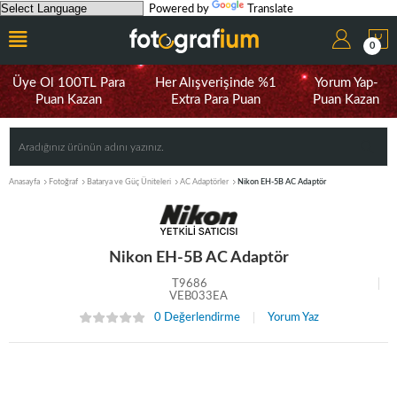
Powered by
Translate
0
Üye Ol 100TL Para
Her Alışverişinde %1
Yorum Yap-
Puan Kazan
Extra Para Puan
Puan Kazan
Anasayfa
Fotoğraf
Batarya ve Güç Üniteleri
AC Adaptörler
Nikon EH-5B AC Adaptör
Nikon EH-5B AC Adaptör
T9686
VEB033EA
0 Değerlendirme
Yorum Yaz