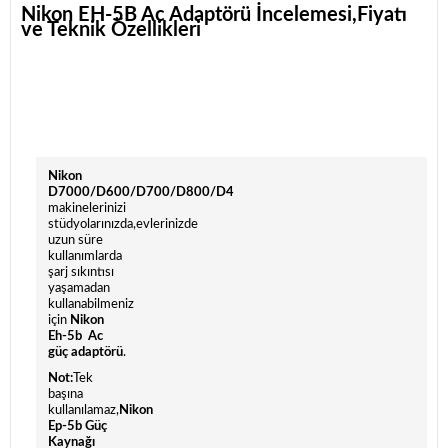
Nikon EH-5B Ac
Adaptörü İncelemesi,Fiyatı
ve Teknik Özellikleri
Nikon
D7000/D600/D700/D800/D4
makinelerinizi
stüdyolarınızda,evlerinizde
uzun süre
kullanımlarda
şarj sıkıntısı
yaşamadan
kullanabilmeniz
için
Nikon
Eh-5b Ac
güç
adaptörü
.
Not:
Tek
başına
kullanılamaz,
Nikon
Ep-5b Güç
Kaynağı