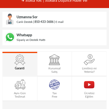
➜ Stokta Yok! | Stoklara Düşünce Haber Ver
Uzmanına Sor
Canlı Destek
850-433-3686
E-mail
Whatsapp
Sipariş ve Destek Hattı
Garanti
Kurumsal
Limitiniz mi
Satış
Yetersiz?
Aynı Gün
Tax
Ücretsiz
Teslimat
Free
Eğitim