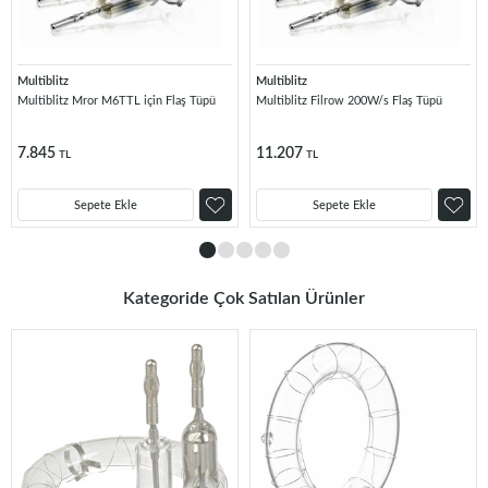
Multiblitz
Multiblitz
Multiblitz Mror M6TTL için Flaş Tüpü
Multiblitz Filrow 200W/s Flaş Tüpü
7.845
11.207
TL
TL
Sepete Ekle
Sepete Ekle
Kategoride Çok Satılan Ürünler