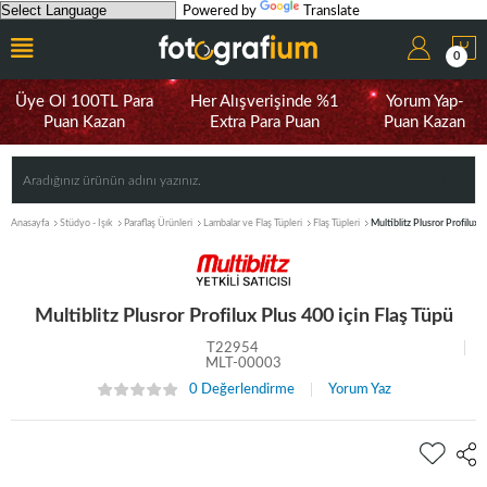
Powered by
Translate
0
Üye Ol 100TL Para
Her Alışverişinde %1
Yorum Yap-
Puan Kazan
Extra Para Puan
Puan Kazan
Anasayfa
Stüdyo - Işık
Paraflaş Ürünleri
Lambalar ve Flaş Tüpleri
Flaş Tüpleri
Multiblitz Plusror Profilux 
Multiblitz Plusror Profilux Plus 400 için Flaş Tüpü
T22954
MLT-00003
0 Değerlendirme
Yorum Yaz