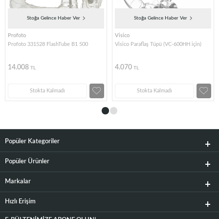
Stoğa Gelince Haber Ver
Stoğa Gelince Haber Ver
Profoto
Visico
Profoto 331528 FlashTube B1 500
Visico Paraflaş Tüpü (VC-600HH için)
14.008
4.070
TL
TL
Stokta Kalmadı
Stokta Kalmadı
Popüler Kategoriler
Popüler Ürünler
Markalar
Hızlı Erişim