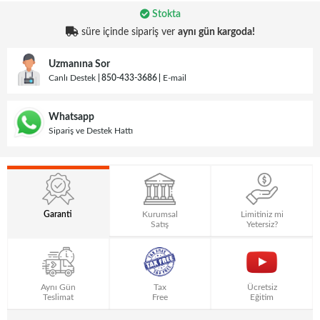
Stokta
süre içinde sipariş ver
aynı gün kargoda!
Uzmanına Sor
Canlı Destek
850-433-3686
E-mail
Whatsapp
Sipariş ve Destek Hattı
Garanti
Kurumsal
Limitiniz mi
Satış
Yetersiz?
Aynı Gün
Tax
Ücretsiz
Teslimat
Free
Eğitim