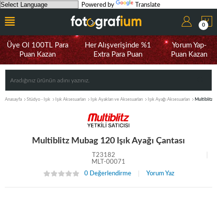
Powered by
Translate
0
Üye Ol 100TL Para
Her Alışverişinde %1
Yorum Yap-
Puan Kazan
Extra Para Puan
Puan Kazan
Anasayfa
Stüdyo - Işık
Işık Aksesuarları
Işık Ayakları ve Aksesuarları
Işık Ayağı Aksesuarları
Multiblitz 
Multiblitz Mubag 120 Işık Ayağı Çantası
T23182
MLT-00071
0 Değerlendirme
Yorum Yaz