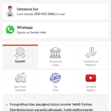
Uzmanına Sor
Canlı Destek
850-433-3686
E-mail
Whatsapp
Sipariş ve Destek Hattı
Garanti
Kurumsal
Limitiniz mi
Satış
Yetersiz?
Aynı Gün
Tax
Ücretsiz
Teslimat
Free
Eğitim
Fotografium'dan alacağınız bütün ürünler Yetkili Türkiye
Distribütörünün garantisi altındadır. Farklı platformlarda