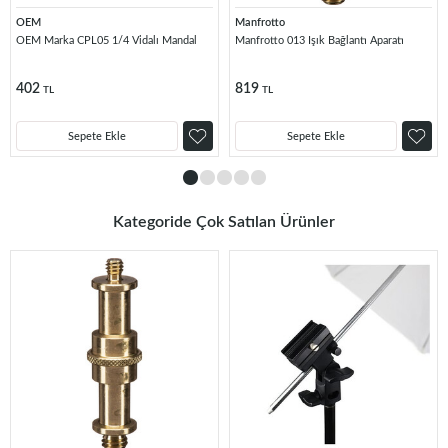
OEM
Manfrotto
OEM Marka CPL05 1/4 Vidalı Mandal
Manfrotto 013 Işık Bağlantı Aparatı
402
819
TL
TL
Sepete Ekle
Sepete Ekle
Kategoride Çok Satılan Ürünler