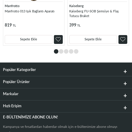
Manfrotto
Kaiseberg
Manfrotto 013 Işık Bağlantı Aparatı
Kaiseberg FU-SOB Şemsiye & Flaş
Tutucu Braket
819
399
TL
TL
Sepete Ekle
Sepete Ekle
Popüler Kategoriler
Popüler Ürünler
Markalar
Hızlı Erişim
E-BÜLTENIMIZE ABONE OLUN!
Kampanya ve fırsatlardan haberdar olmak için e-bültenimize abone olmayı