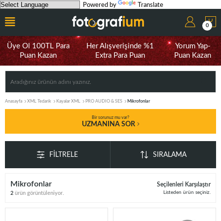
Powered by
Translate
0
Üye Ol 100TL Para
Her Alışverişinde %1
Yorum Yap-
Puan Kazan
Extra Para Puan
Puan Kazan
Anasayfa
XML Tedarik
Kayalar XML
PRO AUDIO & SES
Mikrofonlar
Bir sorunuz mu var?
UZMANINA SOR
FILTRELE
SIRALAMA
Mikrofonlar
Seçilenleri Karşılaştır
Listeden ürün seçiniz.
2
ürün görüntüleniyor.