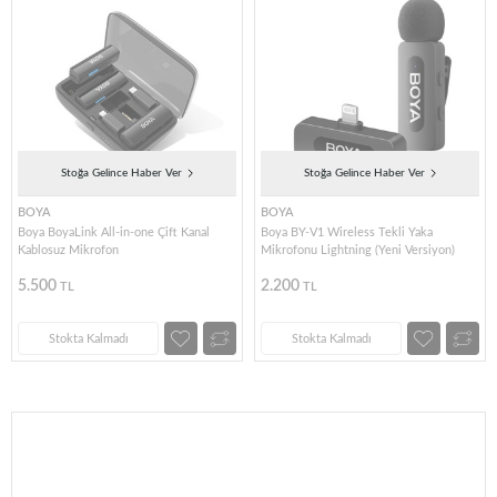
Stoğa Gelince Haber Ver
Stoğa Gelince Haber Ver
BOYA
BOYA
Boya BoyaLink All-in-one Çift Kanal
Boya BY-V1 Wireless Tekli Yaka
Kablosuz Mikrofon
Mikrofonu Lightning (Yeni Versiyon)
5.500
2.200
TL
TL
Stokta Kalmadı
Stokta Kalmadı