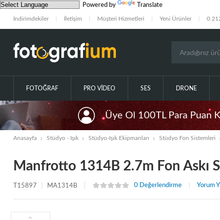
Powered by
Translate
İndirimdekiler
İletişim
Müşteri Hizmetleri
Yeni Ürünler
0 21
FOTOĞRAF
PRO VIDEO
SES
DRONE
Üye Ol 100TL Para Puan 
Anasayfa
Stüdyo - Işık
Stüdyo-Işık Ekipmanları
Stüdyo Fon Sistemleri
Manfrotto 1314B 2.7m Fon Askı S
0 Değerlendirme
Yorum Y
T15897
MA1314B