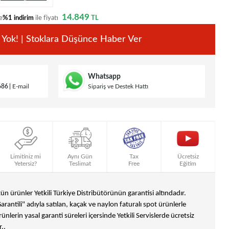
14.849
e
%1 indirim
ile fiyatı
TL
 Yok! | Stoklara Düşünce Haber Ver
Whatsapp
686
E-mail
Sipariş ve Destek Hattı
Limitiniz mi
Aynı Gün
Tax
Ücretsiz
Yetersiz?
Teslimat
Free
Eğitim
n ürünler Yetkili Türkiye Distribütörünün garantisi altındadır.
Garantili" adıyla satılan, kaçak ve naylon faturalı spot ürünlerle
ünlerin yasal garanti süreleri içersinde Yetkili Servislerde ücretsiz
..