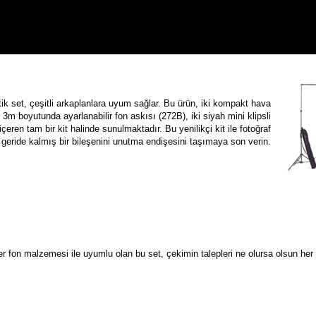
tik set, çeşitli arkaplanlara uyum sağlar. Bu ürün, iki kompakt
h
ava
r
3m boyutunda a
yarlanabilir fon askısı
(272B), iki s
iyah m
ini klipsli
çeren tam bir kit halinde sunulmaktadır. Bu yenilikçi kit ile fotoğraf
geride kalmış bir bileşenini unutma endişesini taşımaya son verin.
er fon malzemesi ile uyumlu olan bu set, çekimin talepleri ne olursa olsun he