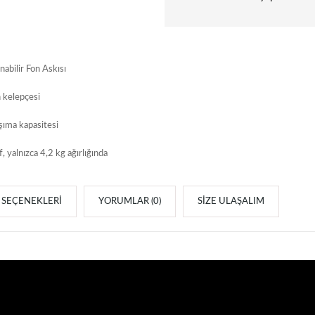
nabilir Fon Askısı
n kelepçesi
şıma kapasitesi
if, yalnızca 4,2 kg ağırlığında
SEÇENEKLERI
YORUMLAR (0)
SIZE ULAŞALIM