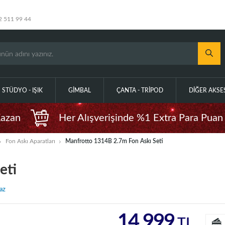
2 511 99 44
STÜDYO - IŞIK
GIMBAL
ÇANTA - TRIPOD
DIĞER AKS
Kazan
Her Alışverişinde %1 Extra Para Puan
Fon Askı Aparatları
Manfrotto 1314B 2.7m Fon Askı Seti
eti
az
14.999
TL