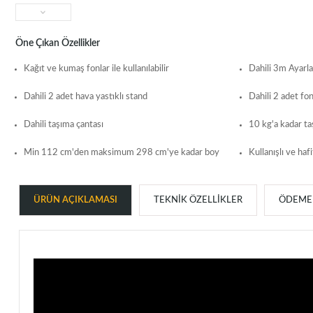
Öne Çıkan Özellikler
Kağıt ve kumaş fonlar ile kullanılabilir
Dahili 3m Ayarla
Dahili 2 adet hava yastıklı stand
Dahili 2 adet fo
Dahili taşıma çantası
10 kg'a kadar ta
Min 112 cm'den maksimum 298 cm'ye kadar boy
Kullanışlı ve haf
ÜRÜN AÇIKLAMASI
TEKNIK ÖZELLIKLER
ÖDEME 