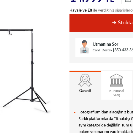
Havale ve Eft
ile verdiğiniz siparişlerd
➜ Stokta
Uzmanına Sor
Canlı Destek
850-433-3
Garanti
Kurumsal
Satış
Fotografium'dan alacağınız bütü
Farklı platformlarda "Ithalatçı 
aynı kategoride değildir. Tüm ür
bakım ve onarımı yapılmaktadır