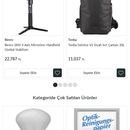
Benro
Tenba
Benro 3XM 3-Axis Mirrorless Handheld
Tenba Solstice V2 Siyah Sırt Çantası 20L
Gimbal Stabilizer
22.787
11.037
TL
TL
Sepete Ekle
Sepete Ekle
Kategoride Çok Satılan Ürünler