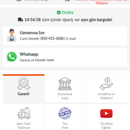
Tıklayın
Stokta
14:54:58
süre içinde sipariş ver
aynı gün kargoda!
Uzmanına Sor
Canlı Destek
850-433-3686
E-mail
Whatsapp
Sipariş ve Destek Hattı
Garanti
Kurumsal
Limitiniz mi
Satış
Yetersiz?
Aynı Gün
Tax
Ücretsiz
Teslimat
Free
Eğitim