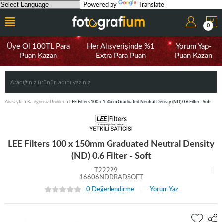
Powered by
Translate
0
Üye Ol 100TL Para
Her Alışverişinde %1
Yorum Yap-
Puan Kazan
Extra Para Puan
Puan Kazan
Anasayfa
Kategorisiz Ürünler
LEE Filters 100 x 150mm Graduated Neutral Density (ND) 0.6 Filter - Soft
LEE Filters 100 x 150mm Graduated Neutral Density
(ND) 0.6 Filter - Soft
T22229
16606NDDRADSOFT
0 Değerlendirme
Yorum Yaz