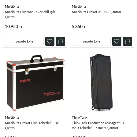
Multiblitz
Multiblitz
Multiblitz Pluscase Tekerlekli Işık
Multiblitz Prokof 3'lü Işık Çantası
Çantası
10.950
5.850
TL
TL
Sepete Ekle
Sepete Ekle
Multiblitz
ThinkTank
Multiblitz Prokof Plus Tekerlekli Işık
ThinkTank Production Manager™ 50
Çantası
V2.0 Tekerlekli Kamera Çantası