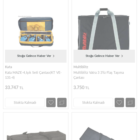
Stoğa Gelince Haber Ver
Stoğa Gelince Haber Ver
Kata
Multiblitz
Kata MAZE-4,Işık Seti Çantası(KT VE-
Multiblitz Vatra 3 3’lü Flaş Taşıma
131-4)
Çantası
33.747
3.750
TL
TL
Stokta Kalmadı
Stokta Kalmadı