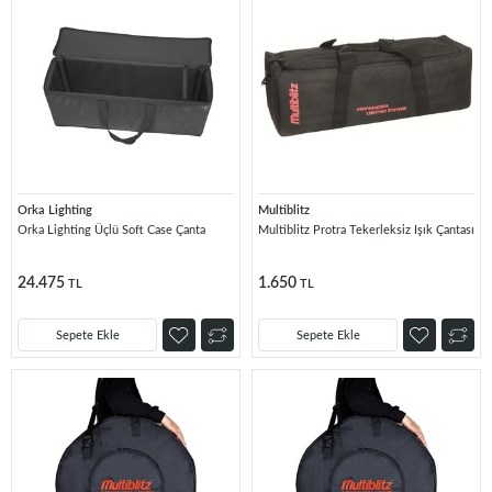
Orka Lighting
Multiblitz
Orka Lighting Üçlü Soft Case Çanta
Multiblitz Protra Tekerleksiz Işık Çantası
24.475
1.650
TL
TL
Sepete Ekle
Sepete Ekle