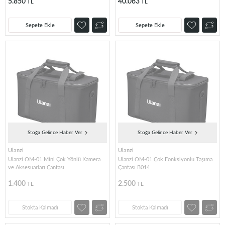
5.850
40.063
TL
TL
Sepete Ekle
Sepete Ekle
Stoğa Gelince Haber Ver
Stoğa Gelince Haber Ver
Ulanzi
Ulanzi
Ulanzi OM-01 Mini Çok Yönlü Kamera
Ulanzi OM-01 Çok Fonksiyonlu Taşıma
ve Aksesuarları Çantası
Çantası B014
1.400
2.500
TL
TL
Stokta Kalmadı
Stokta Kalmadı