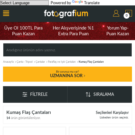
Powered by
Translate
0
Üye Ol 100TL Para
Her Alışverişinde %1
Yorum Yap-
Puan Kazan
Extra Para Puan
Puan Kazan
Anasayfa
Çanta - Tripod
Çantalar
Paraflaş ve Işık Çantaları
Kumaş Flaş Çantaları
Bir sorunuz mu var?
UZMANINA SOR
FILTRELE
SIRALAMA
Kumaş Flaş Çantaları
Seçilenleri Karşılaştır
Listeden ürün seçiniz.
14
ürün görüntüleniyor.