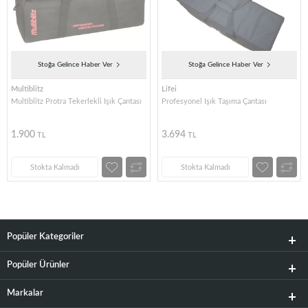
Stoğa Gelince Haber Ver
Stoğa Gelince Haber Ver
Multiblitz
Lifei
Multiblitz Protra Tekerlekli Işık Çantası
Profesyonel Işık Taşıma Çantası
1.900
3.694
TL
TL
Stokta Kalmadı
Stokta Kalmadı
Popüler Kategoriler
Popüler Ürünler
Markalar