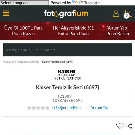
Powered by
Translate
0
Üye Ol 100TL Para
Her Alışverişinde %1
Yorum Yap-
Puan Kazan
Extra Para Puan
Puan Kazan
Anasayfa
Kategorisiz Ürünler
Kaiser Temizlik Seti (6697)
Kaiser Temizlik Seti (6697)
T21889
109KAISER6697
0 Değerlendirme
Yorum Yaz