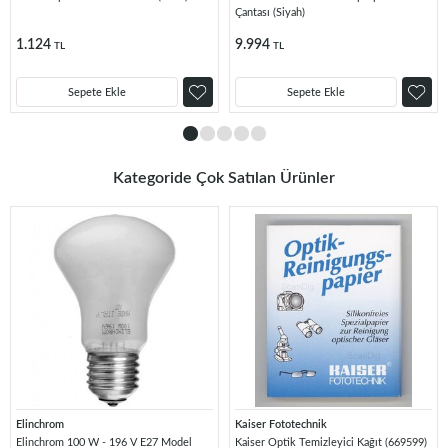
Çantası (Siyah)
1.124
9.994
TL
TL
Sepete Ekle
Sepete Ekle
Kategoride Çok Satılan Ürünler
Elinchrom
Kaiser Fototechnik
Elinchrom 100 W - 196 V E27 Model
Kaiser Optik Temizleyici Kağıt (669599)