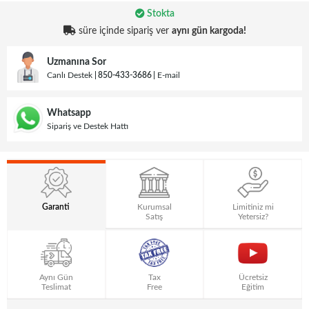
Stokta
süre içinde sipariş ver
aynı gün kargoda!
Uzmanına Sor
Canlı Destek
850-433-3686
E-mail
Whatsapp
Sipariş ve Destek Hattı
Garanti
Kurumsal
Limitiniz mi
Satış
Yetersiz?
Aynı Gün
Tax
Ücretsiz
Teslimat
Free
Eğitim