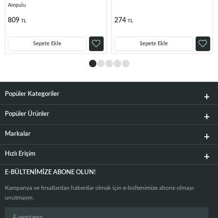
Ampulu
809
274
TL
TL
Sepete Ekle
Sepete Ekle
Popüler Kategoriler
Popüler Ürünler
Markalar
Hızlı Erişim
E-BÜLTENIMIZE ABONE OLUN!
Kampanya ve fırsatlardan haberdar olmak için e-bültenimize abone olmayı
unutmayın.