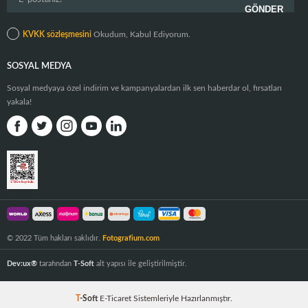
KVKK sözleşmesini
Okudum, Kabul Ediyorum.
SOSYAL MEDYA
Sosyal medyaya özel indirim ve kampanyalardan ilk sen haberdar ol, fırsatları
yakala!
© 2022 Tüm hakları saklıdır.
Fotografium.com
Dev:ux®
tarafından
T-Soft
alt yapısı ile geliştirilmiştir.
T
-Soft
E-Ticaret
Sistemleriyle Hazırlanmıştır.