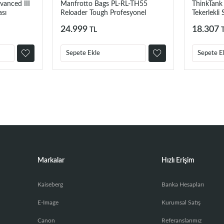
anced III
Manfrotto Bags PL-RL-TH55
ThinkTank 
ası
Reloader Tough Profesyonel
Tekerlekli 
Tekerlekli Sert Gövdeli Kalın Çanta
24.999
18.307
TL
Sepete Ekle
Sepete E
Markalar
Hızlı Erişim
Kaiseberg
Banka Hesapları
E-Image
Kurumsal Satış
Canon
Referanslarımız