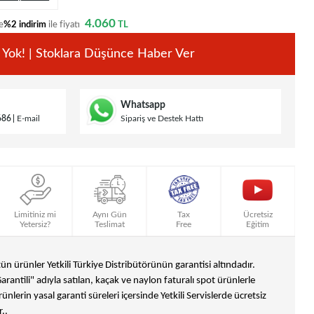
4.060
e
%2 indirim
ile fiyatı
TL
 Yok! | Stoklara Düşünce Haber Ver
Whatsapp
686
E-mail
Sipariş ve Destek Hattı
Limitiniz mi
Aynı Gün
Tax
Ücretsiz
Yetersiz?
Teslimat
Free
Eğitim
n ürünler Yetkili Türkiye Distribütörünün garantisi altındadır.
Garantili" adıyla satılan, kaçak ve naylon faturalı spot ürünlerle
ünlerin yasal garanti süreleri içersinde Yetkili Servislerde ücretsiz
..