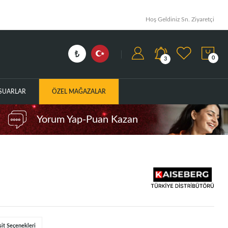
Hoş Geldiniz Sn. Ziyaretçi
0
3
ESUARLAR
ÖZEL MAĞAZALAR
Yorum Yap-Puan Kazan
sit Seçenekleri