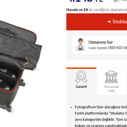
Havale ve Eft
ile verdiğiniz siparişlerd
➜ Stokta
Uzmanına Sor
Canlı Destek
850-433-3
Garanti
Kurumsal
Satış
Fotografium'dan alacağınız bütü
Farklı platformlarda "Ithalatçı 
aynı kategoride değildir. Tüm ür
bakım ve onarımı yapılmaktadır