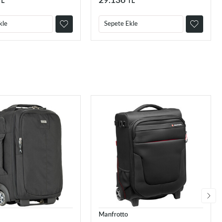
29.136
TL
TL
kle
Sepete Ekle
Manfrotto