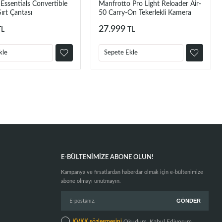
Essentials Convertible
Manfrotto Pro Light Reloader Air-
Sırt Çantası
50 Carry-On Tekerlekli Kamera
Çantası (Siyah)
27.999
TL
TL
kle
Sepete Ekle
E-BÜLTENIMIZE ABONE OLUN!
Kampanya ve fırsatlardan haberdar olmak için e-bültenimize
abone olmayı unutmayın.
KVKK sözleşmesini
Okudum, Kabul Ediyorum.