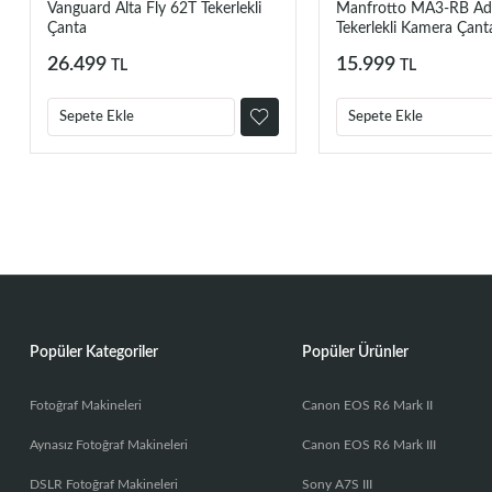
Vanguard Alta Fly 62T Tekerlekli
Manfrotto MA3-RB Adv
Çanta
Tekerlekli Kamera Çant
26.499
15.999
TL
TL
Sepete Ekle
Sepete Ekle
Popüler Kategoriler
Popüler Ürünler
Fotoğraf Makineleri
Canon EOS R6 Mark II
Aynasız Fotoğraf Makineleri
Canon EOS R6 Mark III
DSLR Fotoğraf Makineleri
Sony A7S III