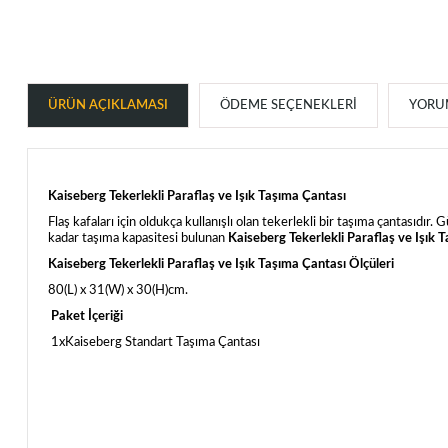
ÜRÜN AÇIKLAMASI
ÖDEME SEÇENEKLERI
YORUM
Kaiseberg Tekerlekli Paraflaş ve Işık Taşıma Çantası
Flaş kafaları için oldukça kullanışlı olan tekerlekli bir taşıma çantasıdı
kadar taşıma kapasitesi bulunan
Kaiseberg Tekerlekli Paraflaş ve Işık 
Kaiseberg Tekerlekli Paraflaş ve Işık Taşıma Çantası Ölçüleri
80(L) x 31(W) x 30(H)cm.
Paket İçeriği
1xKaiseberg Standart Taşıma Çantası