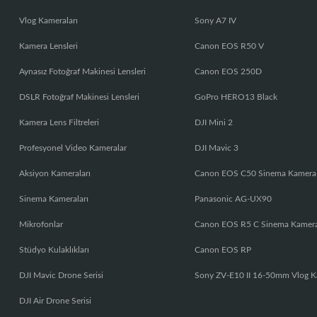
Vlog Kameraları
Sony A7 IV
Kamera Lensleri
Canon EOS R50 V
Aynasız Fotoğraf Makinesi Lensleri
Canon EOS 250D
DSLR Fotoğraf Makinesi Lensleri
GoPro HERO13 Black
Kamera Lens Filtreleri
DJI Mini 2
Profesyonel Video Kameralar
DJI Mavic 3
Aksiyon Kameraları
Canon EOS C50 Sinema Kamera
Sinema Kameraları
Panasonic AG-UX90
Mikrofonlar
Canon EOS R5 C Sinema Kamer
Stüdyo Kulaklıkları
Canon EOS RP
DJI Mavic Drone Serisi
Sony ZV-E10 II 16-50mm Vlog K
DJI Air Drone Serisi