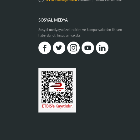
SOSYAL MEDYA
Sosyal medyaya özel indirim ve kampanyalardan ilk sen
haberdar ol, fırsatları yakala!