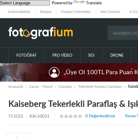
Powered by
Translate
İndirimdekiler
İletişim
Müşteri Hizmetleri
Yeni Ürünler
0 21
FOTOĞRAF
PRO VIDEO
SES
DRONE
Üye Ol 100TL Para Puan 
Anasayfa
Çanta - Tripod
Çantalar
Tekerlekli Kamera Çantaları
Kaiseb
Kaiseberg Tekerlekli Paraflaş & Iş
0 Değerlendirme
Yorum 
T13523
KAI.50031