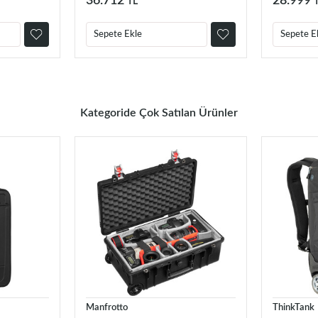
36.712
28.999
TL
Sepete Ekle
Sepete E
Kategoride Çok Satılan Ürünler
Manfrotto
ThinkTank