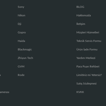
Sony
BLOG
Nikon
Hakkımızda
Dji
İletişim
Gopro
Müşteri Hizmetleri
Haida
Teknik Servis Formu
Blackmagic
Ürün İade Formu
Zhiyun Tech
Yardım Merkezi
GVM
Para Puan Rehberi
a
Rode
Limitiniz mi Yetersiz?
Satış Sözleşmesi
amerası
KVKK