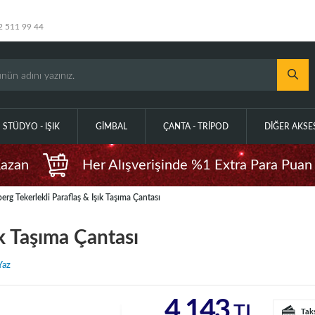
2 511 99 44
STÜDYO - IŞIK
GIMBAL
ÇANTA - TRIPOD
DIĞER AKS
Kazan
Her Alışverişinde %1 Extra Para Puan
erg Tekerlekli Paraflaş & Işık Taşıma Çantası
ık Taşıma Çantası
Yaz
4.143
TL
Tak