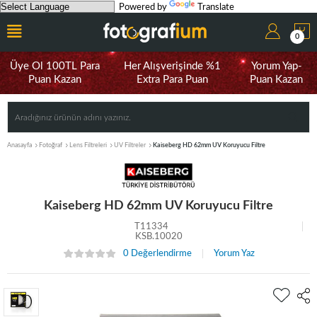
Powered by
Translate
0
Üye Ol 100TL Para
Her Alışverişinde %1
Yorum Yap-
Puan Kazan
Extra Para Puan
Puan Kazan
Anasayfa
Fotoğraf
Lens Filtreleri
UV Filtreler
Kaiseberg HD 62mm UV Koruyucu Filtre
Kaiseberg HD 62mm UV Koruyucu Filtre
T11334
KSB.10020
0 Değerlendirme
Yorum Yaz