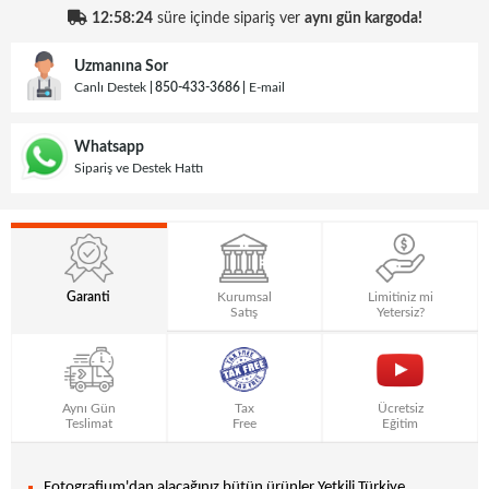
12:58:24
süre içinde sipariş ver
aynı gün kargoda!
Uzmanına Sor
Canlı Destek
850-433-3686
E-mail
Whatsapp
Sipariş ve Destek Hattı
Garanti
Kurumsal
Limitiniz mi
Satış
Yetersiz?
Aynı Gün
Tax
Ücretsiz
Teslimat
Free
Eğitim
Fotografium'dan alacağınız bütün ürünler Yetkili Türkiye