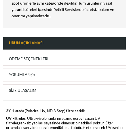
spot ürünlerle aynı kategoride değildir. Tüm ürünlerin yasal
garanti süreleri içersinde Yetkili Servislerde ücretsiz bakım ve
onarımı yapılmaktadır..
ÜRÜN AÇIKLAMASI
ÖDEME SEÇENEKLERI
YORUMLAR (0)
SIZE ULAŞALIM
3'ü 1 arada (Polarize, Uv, ND 3 Stop) filtre setidir.
UV Filtreler:
Ultra-viyole ışınlarını süzme görevi yapan UV
filtreler,renksiz yapıları sayesinde olumsuz bir etkileri yoktur. Eğer
ortamda insan gözünün göremediği ama fotoğrafı etkileyecek UV ışınları