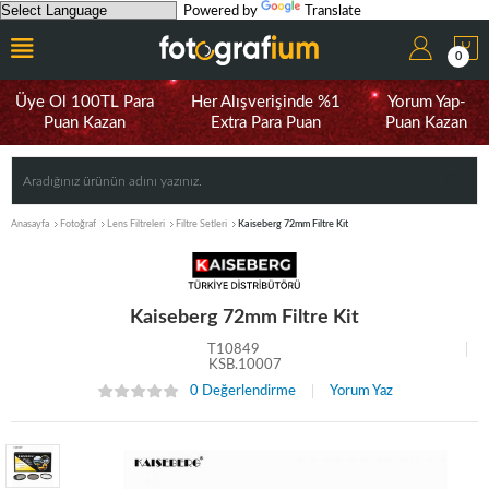
Powered by
Translate
0
Üye Ol 100TL Para
Her Alışverişinde %1
Yorum Yap-
Puan Kazan
Extra Para Puan
Puan Kazan
Anasayfa
Fotoğraf
Lens Filtreleri
Filtre Setleri
Kaiseberg 72mm Filtre Kit
Kaiseberg 72mm Filtre Kit
T10849
KSB.10007
0 Değerlendirme
Yorum Yaz