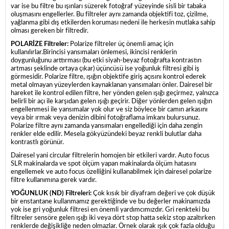
var ise bu filtre bu ışınları süzerek fotoğraf yüzeyinde sisli bir tabaka
oluşmasını engellerler. Bu filtreler aynı zamanda objektifi toz, çizilme,
yağlanma gibi dış etkilerden koruması nedeni ile herkesin mutlaka sahip
olması gereken bir filtredir.
POLARİZE Filtreler:
Polarize filtreler üç önemli amaç için
kullanılırlar.Birincisi yansımaları önlemesi, ikincisi renklerin
doygunluğunu arttırması (bu etki siyah-beyaz fotoğrafta kontrastın
artması şeklinde ortaya çıkar) üçüncüsü ise yoğunluk filtresi gibi iş
görmesidir. Polarize filtre, ışığın objektife giriş açısını kontrol ederek
metal olmayan yüzeylerden kaynaklanan yansımaları önler. Dairesel bir
hareket ile kontrol edilen filtre, her yönden gelen ışığı geçirmez, yalnızca
belirli bir açı ile karşıdan gelen ışığı geçirir. Diğer yönlerden gelen ışığın
engellenmesi ile yansımalar yok olur ve siz böylece bir camın arkasını
veya bir ırmak veya denizin dibini fotoğraflama imkanı bulursunuz.
Polarize filtre aynı zamanda yansımaları engellediği için daha zengin
renkler elde edilir. Mesela gökyüzündeki beyaz renkli bulutlar daha
kontrastlı görünür.
Dairesel yani circular filtrelerin homojen bir etkileri vardır. Auto focus
SLR makinalarda ve spot ölçüm yapan makinalarda ölçüm hatasını
engellemek ve auto focus özelliğini kullanabilmek için dairesel polarize
filtre kullanımına gerek vardır.
YOĞUNLUK (ND) Filtreleri:
Çok kısık bir diyafram değeri ve çok düşük
bir enstantane kullanmamız gerektiğinde ve bu değerler makinamızda
yok ise gri yoğunluk filtresi en önemli yardımcımızdır. Gri renkteki bu
filtreler sensöre gelen ışığı iki veya dört stop hatta sekiz stop azaltırken
renklerde değişikliğe neden olmazlar. Örnek olarak ışık çok fazla olduğu