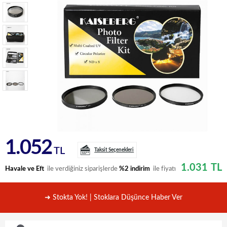
1.052
TL
Taksit Seçenekleri
1.031
TL
Havale ve Eft
ile verdiğiniz siparişlerde
%2 indirim
ile fiyatı
➜ Stokta Yok! | Stoklara Düşünce Haber Ver