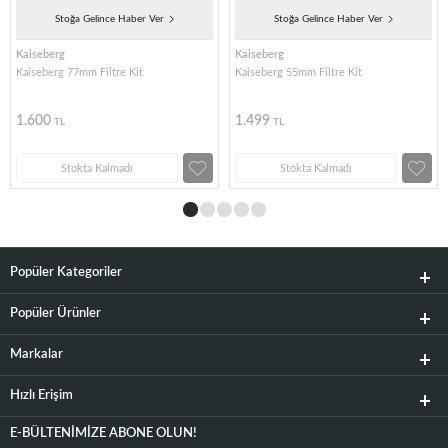
Stoğa Gelince Haber Ver
Stoğa Gelince Haber Ver
Kaiseberg
Kaiseberg
Kaiseberg 77mm Filtre Kit
Kaiseberg 55mm Filtre Kit
1.600
1.499
TL
TL
Stokta Kalmadı
Stokta Kalmadı
Popüler Kategoriler
Popüler Ürünler
Markalar
Hızlı Erişim
E-BÜLTENIMIZE ABONE OLUN!