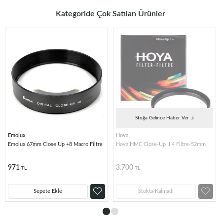
Kategoride Çok Satılan Ürünler
Stoğa Gelince Haber Ver
Emolux
Hoya
Emolux 67mm Close Up +8 Macro Filtre
Hoya HMC Close-Up II 4 Filtre-52mm
971
3.700
TL
TL
Sepete Ekle
Stokta Kalmadı