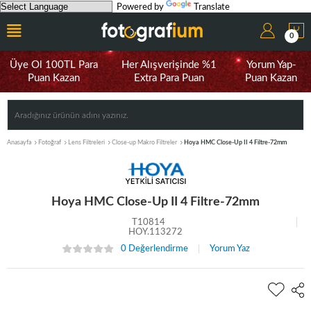
Powered by
Translate
0
Üye Ol 100TL Para
Her Alışverişinde %1
Yorum Yap-
Puan Kazan
Extra Para Puan
Puan Kazan
Anasayfa
Fotoğraf
Lens Filtreleri
Close-up Makro Filtreler
Hoya HMC Close-Up II 4 Filtre-72mm
Hoya HMC Close-Up II 4 Filtre-72mm
T10814
HOY.113272
0 Değerlendirme
Yorum Yaz