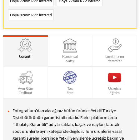
Hoya 72mm R72 İnfrared
Hoya 77mm R72 İnfrared
Hoya 82mm R72 İnfrared
Garanti
Kurumsal
Limitiniz mi
Satış
Yetersiz?
Aynı Gün
Tax
Ücretsiz
Teslimat
Free
Eğitim
Fotografium'dan alacağınız bütün ürünler Yetkili Türkiye
Distribütörünün garantisi altındadır. Farklı platformlarda
"Ithalatçı Garantili" adıyla satılan, kaçak ve naylon faturalı
spot ürünlerle aynı kategoride değildir. Tüm ürünlerin yasal
garanti süreleri içersinde Yetkili Servislerde ücretsiz bakım ve