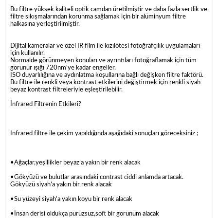
Bu filtre yüksek kaliteli optik camdan üretilmiştir ve daha fazla sertlik ve
filtre sıkışmalarından korunma sağlamak için bir alüminyum filtre
halkasına yerleştirilmiştir.
Dijital kameralar ve özel IR film ile kızılötesi fotoğrafçılık uygulamaları
için kullanılır.
Normalde görünmeyen konuları ve ayrıntıları fotoğraflamak için tüm
görünür ışığı 720nm'ye kadar engeller.
ISO duyarlılığına ve aydınlatma koşullarına bağlı değişken filtre faktörü.
Bu filtre ile renkli veya kontrast etkilerini değiştirmek için renkli siyah
beyaz kontrast filtreleriyle eşleştirilebilir.
İnfrared Filtrenin Etkileri?
Infrared filtre ile çekim yapıldığında aşağıdaki sonuçları göreceksiniz ;
•Ağaçlar,yeşillikler beyaz’a yakın bir renk alacak
•Gökyüzü ve bulutlar arasındaki contrast ciddi anlamda artacak.
Gökyüzü siyah’a yakın bir renk alacak
•Su yüzeyi siyah’a yakın koyu bir renk alacak
•İnsan derisi oldukça pürüzsüz,soft bir görünüm alacak