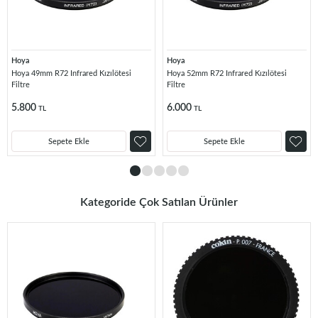
Hoya
Hoya
Hoya 49mm R72 Infrared Kızılötesi
Hoya 52mm R72 Infrared Kızılötesi
Filtre
Filtre
5.800
6.000
TL
TL
Sepete Ekle
Sepete Ekle
Kategoride Çok Satılan Ürünler