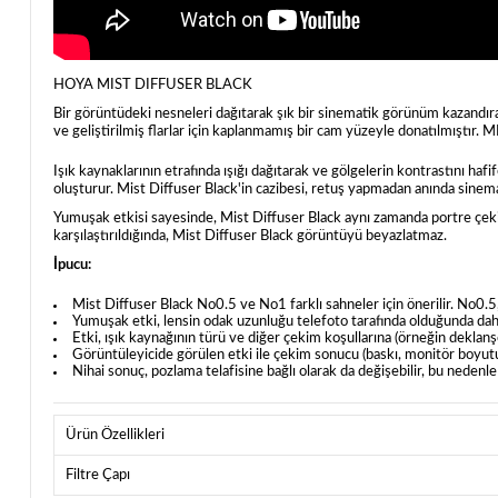
HOYA MIST DIFFUSER BLACK
Bir görüntüdeki nesneleri dağıtarak şık bir sinematik görünüm kazandıran bi
ve geliştirilmiş flarlar için kaplanmamış bir cam yüzeyle donatılmış
Işık kaynaklarının etrafında ışığı dağıtarak ve gölgelerin kontrastını hafi
oluşturur. Mist Diffuser Black'in cazibesi, retuş yapmadan anında sinema
Yumuşak etkisi sayesinde, Mist Diffuser Black aynı zamanda portre çekiml
karşılaştırıldığında, Mist Diffuser Black görüntüyü beyazlatmaz.
İpucu:
Mist Diffuser Black No0.5 ve No1 farklı sahneler için önerilir. No0.5,
Yumuşak etki, lensin odak uzunluğu telefoto tarafında olduğunda daha 
Etki, ışık kaynağının türü ve diğer çekim koşullarına (örneğin deklanşör 
Görüntüleyicide görülen etki ile çekim sonucu (baskı, monitör boyutu vb
Nihai sonuç, pozlama telafisine bağlı olarak da değişebilir, bu nedenle
Ürün Özellikleri
Filtre Çapı