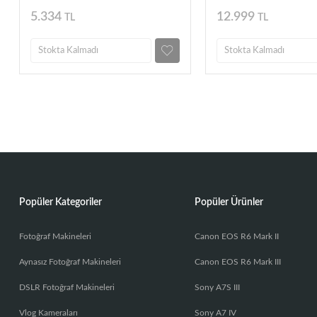
Filtre
5.334
12.999
TL
TL
Stokta Kalmadı
Stokta Kalmadı
Popüler Kategoriler
Popüler Ürünler
Fotoğraf Makineleri
Canon EOS R6 Mark II
Aynasız Fotoğraf Makineleri
Canon EOS R6 Mark III
DSLR Fotoğraf Makineleri
Sony A7S III
Vlog Kameraları
Sony A7 IV