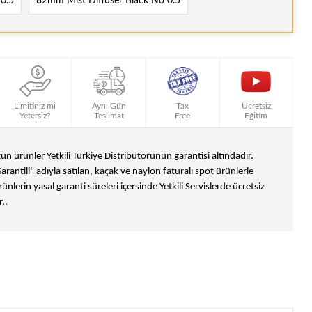
0.5
82mm Mist Diffuser Black No 0.5
Limitiniz mi
Aynı Gün
Tax
Ücretsiz
Yetersiz?
Teslimat
Free
Eğitim
n ürünler Yetkili Türkiye Distribütörünün garantisi altındadır.
Garantili" adıyla satılan, kaçak ve naylon faturalı spot ürünlerle
ünlerin yasal garanti süreleri içersinde Yetkili Servislerde ücretsiz
..