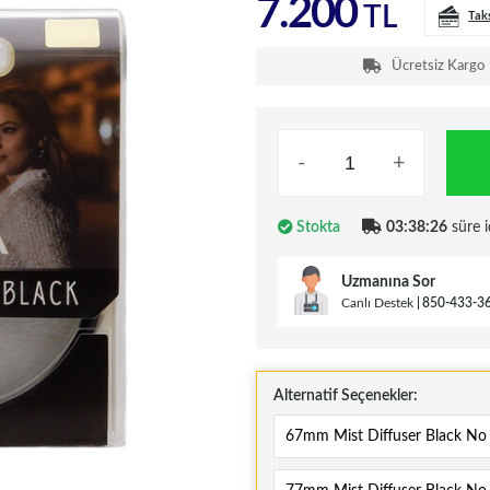
7.200
TL
Tak
Ücretsiz Kargo
-
+
Stokta
03:38:25
süre i
Uzmanına Sor
Canlı Destek
850-433-3
Alternatif Seçenekler:
67mm Mist Diffuser Black No 