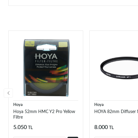
Hoya
Hoya
Hoya 52mm HMC Y2 Pro Yellow
HOYA 82mm Diffuser N
Filtre
5.050
8.000
TL
TL