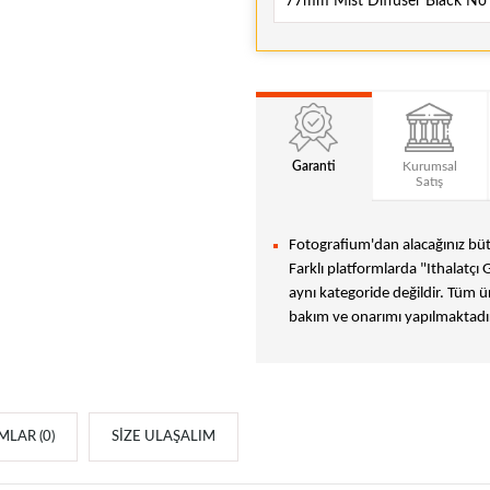
77mm Mist Diffuser Black No 
Garanti
Kurumsal
Satış
Fotografium'dan alacağınız bütü
Farklı platformlarda "Ithalatçı 
aynı kategoride değildir. Tüm ür
bakım ve onarımı yapılmaktadır
LAR (0)
SIZE ULAŞALIM