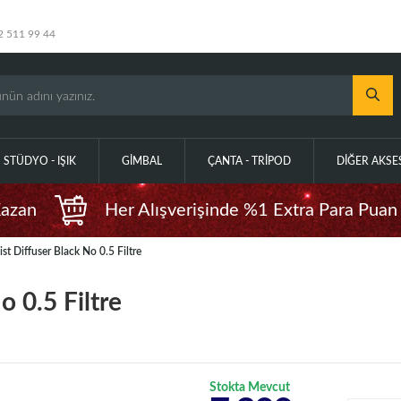
2 511 99 44
STÜDYO - IŞIK
GIMBAL
ÇANTA - TRIPOD
DIĞER AKS
Kazan
Her Alışverişinde %1 Extra Para Puan
 Diffuser Black No 0.5 Filtre
 0.5 Filtre
Stokta Mevcut