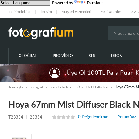
Powered by
Translate
İndirimdekiler
İletişim
Müşteri Hizmetleri
Yeni Ürünler
0 21
FOTOĞRAF
PRO VIDEO
SES
DRONE
Üye Ol 100TL Para Puan 
Anasayfa
Fotoğraf
Lens Filtreleri
Özel Efekt Filtreleri
Hoya 67mm Mist
Hoya 67mm Mist Diffuser Black No
0 Değerlendirme
Yorum Yaz
T23334
23334