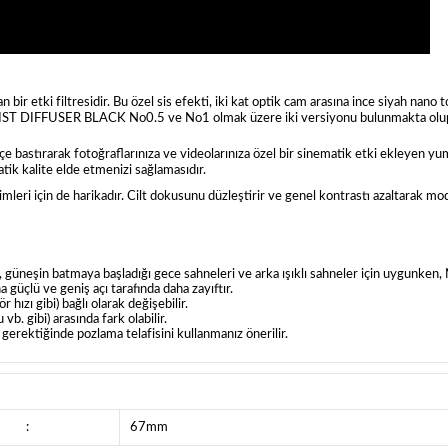
r etki filtresidir. Bu özel sis efekti, iki kat optik cam arasına ince siyah nano to
tır. MIST DIFFUSER BLACK No0.5 ve No1 olmak üzere iki versiyonu bulunmakta ol
fçe bastırarak fotoğraflarınıza ve videolarınıza özel bir sinematik etki ekleyen yum
tik kalite elde etmenizi sağlamasıdır.
eri için de harikadır. Cilt dokusunu düzleştirir ve genel kontrastı azaltarak mod
 güneşin batmaya başladığı gece sahneleri ve arka ışıklı sahneler için uygunken, N
güçlü ve geniş açı tarafında daha zayıftır.
hızı gibi) bağlı olarak değişebilir.
. gibi) arasında fark olabilir.
 gerektiğinde pozlama telafisini kullanmanız önerilir.
:
67mm