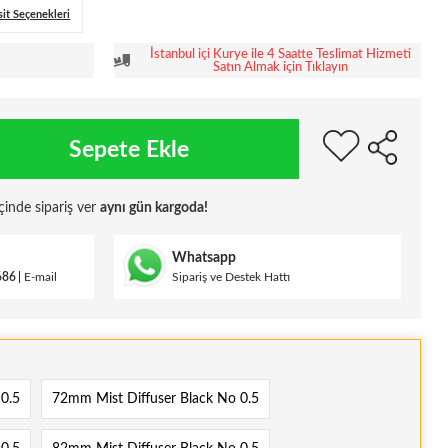
sit Seçenekleri
İstanbul içi Kurye ile 4 Saatte Teslimat Hizmeti
Satın Almak için Tıklayın
Sepete Ekle
çinde sipariş ver
aynı gün kargoda!
Whatsapp
686
E-mail
Sipariş ve Destek Hattı
0.5
72mm Mist Diffuser Black No 0.5