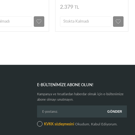
2.379
TL
almadı
Stokta Kalmadı
E-BÜLTENIMIZE ABONE OLUN!
Kampanya ve fırsatlardan haberdar olmak için e-bültenimize
abone olmayı unutmayın.
KVKK sözleşmesini
Okudum, Kabul Ediyorum.