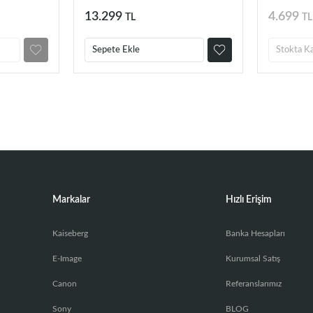
Stop, 1/4)
13.299
4.699
TL
TL
Sepete Ekle
Stokta K
Markalar
Hızlı Erişim
Kaiseberg
Banka Hesapları
E-Image
Kurumsal Satış
Canon
Referanslarımız
Sony
BLOG