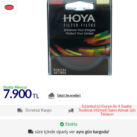
Stokta Mevcut
7.900
TL
Taksit Seçenekleri
İstanbul içi Kurye ile 4 Saatte
Ücretsiz Kargo
Teslimat Hizmeti Satın Almak için
Tıklayın
Stokta
süre içinde sipariş ver
aynı gün kargoda!