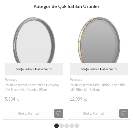
Kategoride Çok Satılan Ürünler
Stoğa Gelince Haber Ver
Stoğa Gelince Haber Ver
Polarpro
Polarpro
PolarPro 82mm ShortStache Everyday
PolarPro 82mm Mist Edition II Veriable
1/4 Black Mist Polarize Filtre
ND Filtre (2 - 5 Stop)
5.334
12.999
TL
TL
Stokta Kalmadı
Stokta Kalmadı