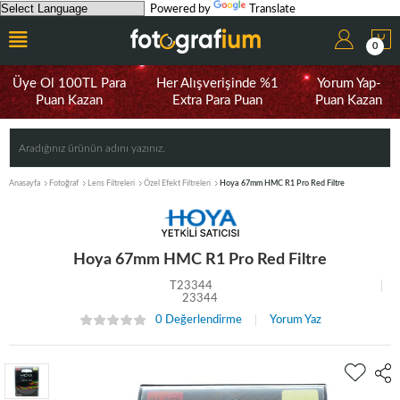
Powered by
Translate
0
Üye Ol 100TL Para
Her Alışverişinde %1
Yorum Yap-
Puan Kazan
Extra Para Puan
Puan Kazan
Anasayfa
Fotoğraf
Lens Filtreleri
Özel Efekt Filtreleri
Hoya 67mm HMC R1 Pro Red Filtre
Hoya 67mm HMC R1 Pro Red Filtre
T23344
23344
0 Değerlendirme
Yorum Yaz