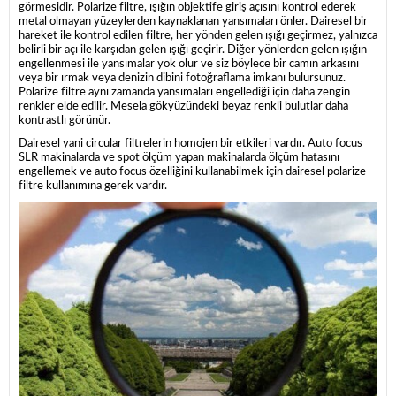
görmesidir. Polarize filtre, ışığın objektife giriş açısını kontrol ederek
metal olmayan yüzeylerden kaynaklanan yansımaları önler. Dairesel bir
hareket ile kontrol edilen filtre, her yönden gelen ışığı geçirmez, yalnızca
belirli bir açı ile karşıdan gelen ışığı geçirir. Diğer yönlerden gelen ışığın
engellenmesi ile yansımalar yok olur ve siz böylece bir camın arkasını
veya bir ırmak veya denizin dibini fotoğraflama imkanı bulursunuz.
Polarize filtre aynı zamanda yansımaları engellediği için daha zengin
renkler elde edilir. Mesela gökyüzündeki beyaz renkli bulutlar daha
kontrastlı görünür.
Dairesel yani circular filtrelerin homojen bir etkileri vardır. Auto focus
SLR makinalarda ve spot ölçüm yapan makinalarda ölçüm hatasını
engellemek ve auto focus özelliğini kullanabilmek için dairesel polarize
filtre kullanımına gerek vardır.