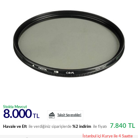
Stokta Mevcut
8.000
TL
Taksit Seçenekleri
7.840
TL
Havale ve Eft
ile verdiğiniz siparişlerde
%2 indirim
ile fiyatı
İstanbul içi Kurye ile 4 Saatte