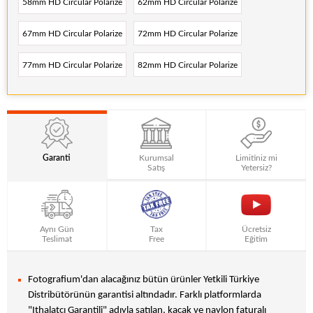
58mm HD Circular Polarize
62mm HD Circular Polarize
67mm HD Circular Polarize
72mm HD Circular Polarize
77mm HD Circular Polarize
82mm HD Circular Polarize
Garanti
Kurumsal
Limitiniz mi
Satış
Yetersiz?
Aynı Gün
Tax
Ücretsiz
Teslimat
Free
Eğitim
Fotografium'dan alacağınız bütün ürünler Yetkili Türkiye
Distribütörünün garantisi altındadır. Farklı platformlarda
"Ithalatçı Garantili" adıyla satılan, kaçak ve naylon faturalı