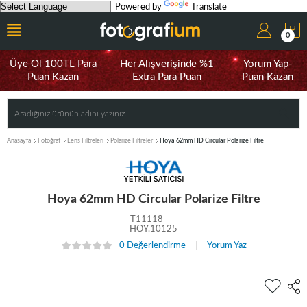
Powered by
Translate
0
Üye Ol 100TL Para
Her Alışverişinde %1
Yorum Yap-
Puan Kazan
Extra Para Puan
Puan Kazan
Anasayfa
Fotoğraf
Lens Filtreleri
Polarize Filtreler
Hoya 62mm HD Circular Polarize Filtre
Hoya 62mm HD Circular Polarize Filtre
T11118
HOY.10125
0 Değerlendirme
Yorum Yaz