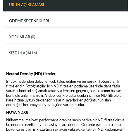
ÜRÜN AÇIKLAMASI
ÖDEME SEÇENEKLERI
YORUMLAR (0)
SIZE ULAŞALIM
Neutral Density (ND) filtreler
Birçok nedenden dolayı en çok talep edilen ve en gerekli fotoğrafçılık
filtreleridir. Fotoğrafçılar için ND filtreler, pozlama üzerinde daha fazla
yaratıcı kontrol sağlamak amacıyla lensten geçen ışık miktarının hassas
kontrolü anlamına gelir. Video içerik oluşturucuları için ise ND filtreler,
kare hızına uygun deklanşör hızlarını ayarlarken görüntünün alan
derinliğini korumaya büyük ölçüde yardımcı olur.
HOYA NDX8
Nükemmel maliyet-performans oranına sahip harika bir ND filtresidir ve
bu nedenle özellikle yeni başlayanlara önerilir. Görünür ışık spektrumu
boyunca eşit bir ışık azaltma sağlayan yüksek kaliteli bir ND kaplamaya