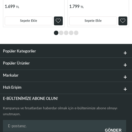
1.699
1.799
TL
TL
Sepete Ekle
Sepete Ekle
Popüler Kategoriler
Popüler Ürünler
Markalar
Hızlı Erişim
E-BÜLTENIMIZE ABONE OLUN!
Kampanya ve fırsatlardan haberdar olmak için e-bültenimize abone olmayı
unutmayın.