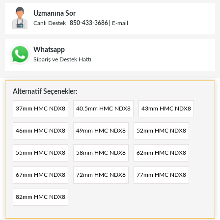
Uzmanına Sor
Canlı Destek
850-433-3686
E-mail
Whatsapp
Sipariş ve Destek Hattı
Alternatif Seçenekler:
37mm HMC NDX8
40.5mm HMC NDX8
43mm HMC NDX8
46mm HMC NDX8
49mm HMC NDX8
52mm HMC NDX8
55mm HMC NDX8
58mm HMC NDX8
62mm HMC NDX8
67mm HMC NDX8
72mm HMC NDX8
77mm HMC NDX8
82mm HMC NDX8