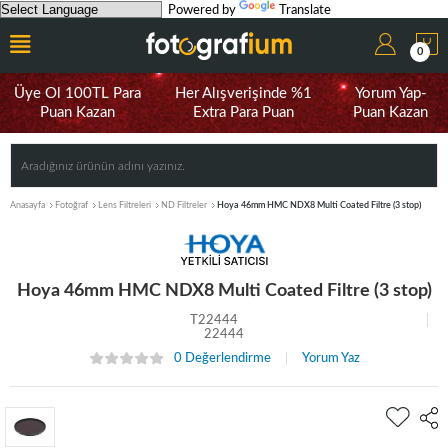
Powered by
Translate
0
Üye Ol 100TL Para
Her Alışverişinde %1
Yorum Yap-
Puan Kazan
Extra Para Puan
Puan Kazan
Anasayfa
Fotoğraf
Lens Filtreleri
ND Filtreler
Hoya 46mm HMC NDX8 Multi Coated Filtre (3 stop)
Hoya 46mm HMC NDX8 Multi Coated Filtre (3 stop)
T22444
22444
0 Değerlendirme
Yorum Yaz