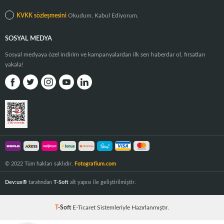
KVKK sözleşmesini
Okudum, Kabul Ediyorum.
SOSYAL MEDYA
Sosyal medyaya özel indirim ve kampanyalardan ilk sen haberdar ol, fırsatları
yakala!
© 2022 Tüm hakları saklıdır.
Fotografium.com
Dev:ux®
tarafından
T-Soft
alt yapısı ile geliştirilmiştir.
T
-Soft
E-Ticaret
Sistemleriyle Hazırlanmıştır.