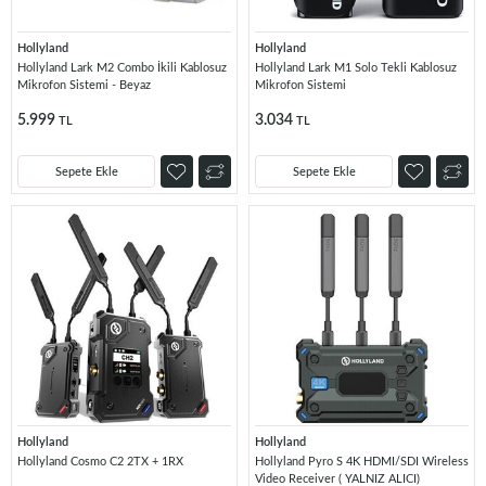
Hollyland
Hollyland
Hollyland Lark M2 Combo İkili Kablosuz
Hollyland Lark M1 Solo Tekli Kablosuz
Mikrofon Sistemi - Beyaz
Mikrofon Sistemi
5.999
3.034
TL
TL
Sepete Ekle
Sepete Ekle
Hollyland
Hollyland
Hollyland Cosmo C2 2TX + 1RX
Hollyland Pyro S 4K HDMI/SDI Wireless
Video Receiver ( YALNIZ ALICI)