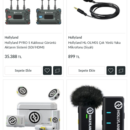
Hollyland
Hollyland
Hollyland PYRO S Kablosuz Görüntü
Hollyland HL-OLM01 Çok Yönlü Yaka
Aktarım Sistemi (SDI/HDMI)
Mikrofonu (Siyah)
35.388
899
TL
TL
Sepete Ekle
Sepete Ekle