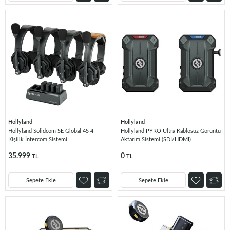
Hollyland
Hollyland
Hollyland Solidcom SE Global 4S 4
Hollyland PYRO Ultra Kablosuz Görüntü
Kişilik İntercom Sistemi
Aktarım Sistemi (SDI/HDMI)
35.999
0
TL
TL
Sepete Ekle
Sepete Ekle