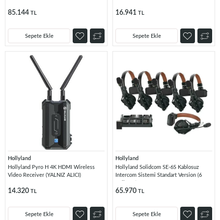
85.144
16.941
TL
TL
Sepete Ekle
Sepete Ekle
Hollyland
Hollyland
Hollyland Pyro H 4K HDMI Wireless
Hollyland Solidcom SE-6S Kablosuz
Video Receiver (YALNIZ ALICI)
Intercom Sistemi Standart Version (6
Kullanıcı)
14.320
65.970
TL
TL
Sepete Ekle
Sepete Ekle