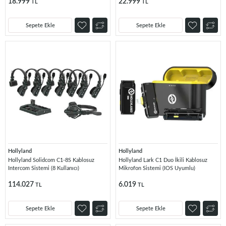
18.999
22.999
TL
TL
Sepete Ekle
Sepete Ekle
Hollyland
Hollyland
Hollyland Solidcom C1-8S Kablosuz
Hollyland Lark C1 Duo İkili Kablosuz
Intercom Sistemi (8 Kullanıcı)
Mikrofon Sistemi (IOS Uyumlu)
114.027
6.019
TL
TL
Sepete Ekle
Sepete Ekle