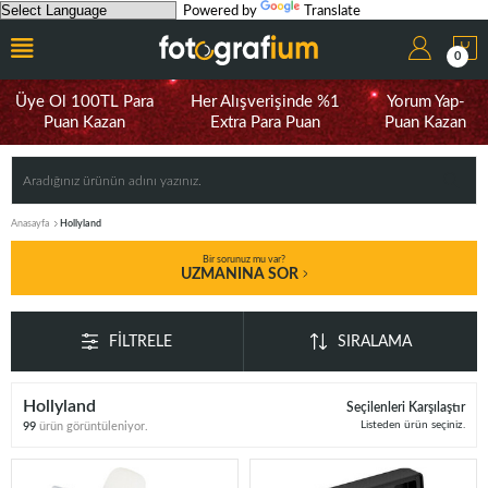
Powered by
Translate
0
Üye Ol 100TL Para
Her Alışverişinde %1
Yorum Yap-
Puan Kazan
Extra Para Puan
Puan Kazan
Anasayfa
Hollyland
Bir sorunuz mu var?
UZMANINA SOR
FILTRELE
SIRALAMA
Hollyland
Seçilenleri Karşılaştır
Listeden ürün seçiniz.
99
ürün görüntüleniyor.