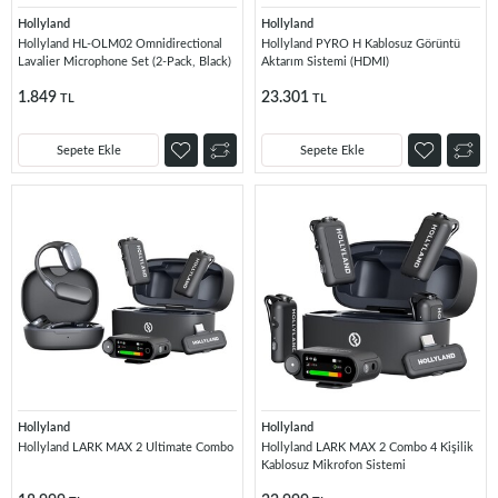
Hollyland
Hollyland
Hollyland HL-OLM02 Omnidirectional
Hollyland PYRO H Kablosuz Görüntü
Lavalier Microphone Set (2-Pack, Black)
Aktarım Sistemi (HDMI)
1.849
23.301
TL
TL
Sepete Ekle
Sepete Ekle
Hollyland
Hollyland
Hollyland LARK MAX 2 Ultimate Combo
Hollyland LARK MAX 2 Combo 4 Kişilik
Kablosuz Mikrofon Sistemi