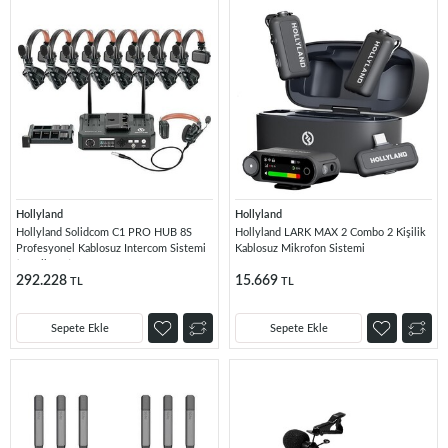
Hollyland
Hollyland
Hollyland Solidcom C1 PRO HUB 8S
Hollyland LARK MAX 2 Combo 2 Kişilik
Profesyonel Kablosuz Intercom Sistemi
Kablosuz Mikrofon Sistemi
(9 Kullanıcı)
292.228
15.669
TL
TL
Sepete Ekle
Sepete Ekle