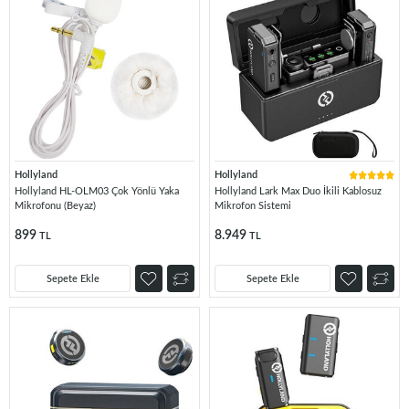
Hollyland
Hollyland
Hollyland HL-OLM03 Çok Yönlü Yaka
Hollyland Lark Max Duo İkili Kablosuz
Mikrofonu (Beyaz)
Mikrofon Sistemi
899
8.949
TL
TL
Sepete Ekle
Sepete Ekle