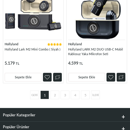
Hollyland
Hollyland
Hollyland Lark M2 Mini Combo ( Siyah )
Hollyland LARK M2 DUO USB‑C Mobil
Kablosuz Yaka Mikrofon Seti
5.179
4.599
TL
TL
Sepete Ekle
Sepete Ekle
1
2
3
4
5
Popüler Kategoriler
Popüler Ürünler