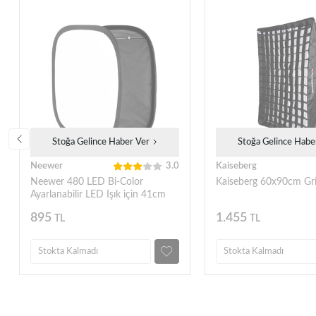
Stoğa Gelince Haber Ver
Stoğa Gelince Habe
Neewer
3.0
Kaiseberg
Neewer 480 LED Bi-Color
Kaiseberg 60x90cm Gri
Ayarlanabilir LED Işık için 41cm
Softbox Difüzör (10091632)
895
1.455
TL
TL
(JYLED-500S için)
Stokta Kalmadı
Stokta Kalmadı