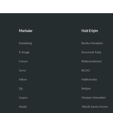
Markalar
Hızlı Erişim
Kaiseberg
Banka Hesapları
E-Image
Kurumsal Satış
Canon
Referanslarımız
Sony
BLOG
Nikon
Hakkımızda
Dji
İletişim
Gopro
Müşteri Hizmetleri
Haida
Teknik Servis Formu