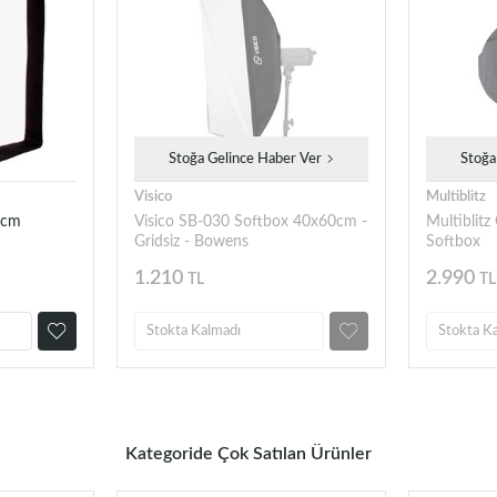
Stoğa Gelince Haber Ver
Stoğa
Visico
Multiblitz
0cm
Visico SB-030 Softbox 40x60cm -
Multiblit
Gridsiz - Bowens
Softbox
1.210
2.990
TL
TL
Stokta Kalmadı
Stokta K
Kategoride Çok Satılan Ürünler