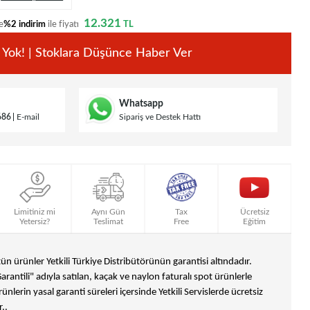
12.321
e
%2 indirim
ile fiyatı
TL
 Yok! | Stoklara Düşünce Haber Ver
Whatsapp
686
E-mail
Sipariş ve Destek Hattı
Limitiniz mi
Aynı Gün
Tax
Ücretsiz
Yetersiz?
Teslimat
Free
Eğitim
n ürünler Yetkili Türkiye Distribütörünün garantisi altındadır.
Garantili" adıyla satılan, kaçak ve naylon faturalı spot ürünlerle
ünlerin yasal garanti süreleri içersinde Yetkili Servislerde ücretsiz
..