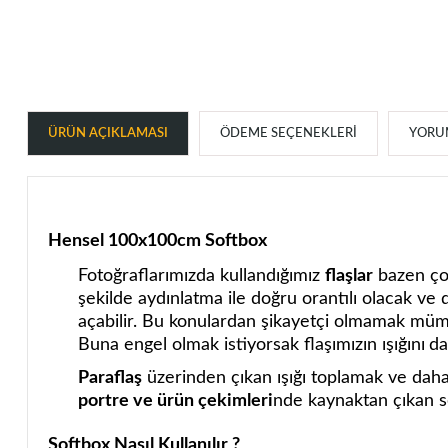
ÜRÜN AÇIKLAMASI
ÖDEME SEÇENEKLERI
YORUM
Hensel 100x100cm Softbox
Fotoğraflarımızda kullandığımız
flaşlar
bazen çok
şekilde aydınlatma ile doğru orantılı olacak ve 
açabilir. Bu konulardan şikayetçi olmamak mümkü
Buna engel olmak istiyorsak flaşımızın ışığını
da
Paraflaş
üzerinden çıkan ışığı toplamak ve daha
portre ve ürün çekimleri
nde kaynaktan çıkan ser
Softbox Nasıl Kullanılır ?