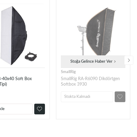
Stoğa Gelince Haber Ver
SmallRig
-40x40 Soft Box
SmallRig RA-R6090 Dikdörtgen
ipi)
Softbox 3930
Stokta Kalmadı
kle