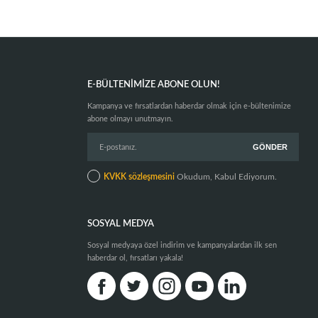
E-BÜLTENIMIZE ABONE OLUN!
Kampanya ve fırsatlardan haberdar olmak için e-bültenimize
abone olmayı unutmayın.
KVKK sözleşmesini
Okudum, Kabul Ediyorum.
SOSYAL MEDYA
Sosyal medyaya özel indirim ve kampanyalardan ilk sen
haberdar ol, fırsatları yakala!