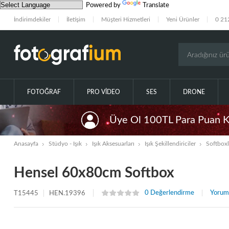
Powered by
Translate
İndirimdekiler
İletişim
Müşteri Hizmetleri
Yeni Ürünler
0 21
FOTOĞRAF
PRO VIDEO
SES
DRONE
Üye Ol 100TL Para Puan 
Anasayfa
Stüdyo - Işık
Işık Aksesuarları
Işık Şekillendiriciler
Softboxl
Hensel 60x80cm Softbox
0 Değerlendirme
Yorum
T15445
HEN.19396