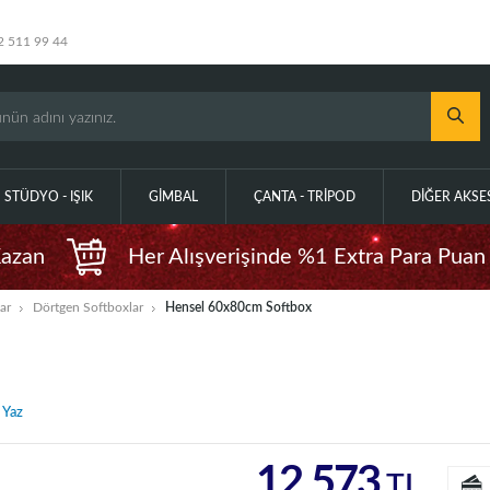
2 511 99 44
STÜDYO - IŞIK
GIMBAL
ÇANTA - TRIPOD
DIĞER AKS
Kazan
Her Alışverişinde %1 Extra Para Puan
ar
Dörtgen Softboxlar
Hensel 60x80cm Softbox
 Yaz
12.573
TL