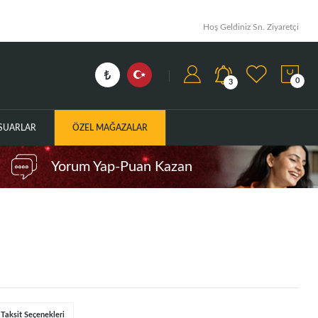
Hoş Geldiniz Sn. Ziyaretçi
0
3
ESUARLAR
ÖZEL MAĞAZALAR
Yorum Yap-Puan Kazan
Taksit Seçenekleri