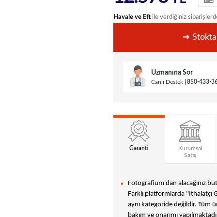
Havale ve Eft
ile verdiğiniz siparişlerd
➜ Stokta
Uzmanına Sor
Canlı Destek
850-433-3
Garanti
Kurumsal
Satış
Fotografium'dan alacağınız bütü
Farklı platformlarda "Ithalatçı 
aynı kategoride değildir. Tüm ür
bakım ve onarımı yapılmaktadır