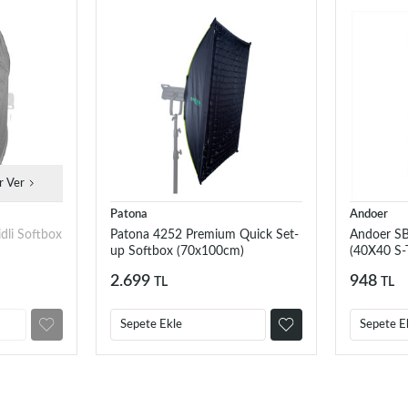
r Ver
Patona
Andoer
dli Softbox
Patona 4252 Premium Quick Set-
Andoer SB
up Softbox (70x100cm)
(40X40 S-T
2.699
948
TL
TL
Sepete Ekle
Sepete E