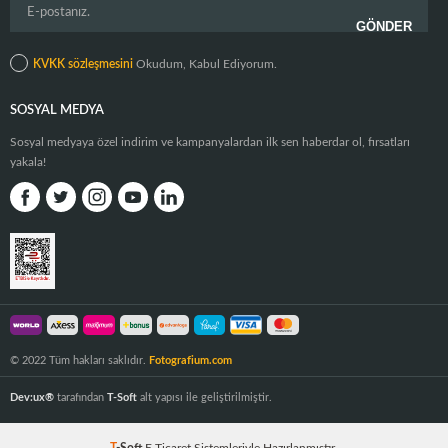
KVKK sözleşmesini
Okudum, Kabul Ediyorum.
SOSYAL MEDYA
Sosyal medyaya özel indirim ve kampanyalardan ilk sen haberdar ol, fırsatları
yakala!
© 2022 Tüm hakları saklıdır.
Fotografium.com
Dev:ux®
tarafından
T-Soft
alt yapısı ile geliştirilmiştir.
T
-Soft
E-Ticaret
Sistemleriyle Hazırlanmıştır.