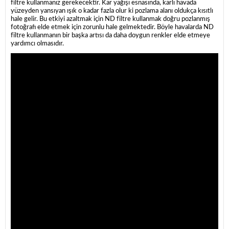
filtre kullanmanız gerekecektir. Kar yağışı esnasında, karlı havada
yüzeyden yansıyan ışık o kadar fazla olur ki pozlama alanı oldukça kısıtlı
hale gelir. Bu etkiyi azaltmak için ND filtre kullanmak doğru pozlanmış
fotoğrafı elde etmek için zorunlu hale gelmektedir. Böyle havalarda ND
filtre kullanmanın bir başka artısı da daha doygun renkler elde etmeye
yardımcı olmasıdır.