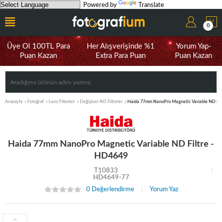
Powered by
Translate
0
Üye Ol 100TL Para
Her Alışverişinde %1
Yorum Yap-
Puan Kazan
Extra Para Puan
Puan Kazan
Anasayfa
Fotoğraf
Lens Filtreleri
Değişken ND Filtreler
Haida 77mm NanoPro Magnetic Variable ND Fil
Haida 77mm NanoPro Magnetic Variable ND Filtre -
HD4649
T10833
HD4649-77
0 Değerlendirme
Yorum Yaz