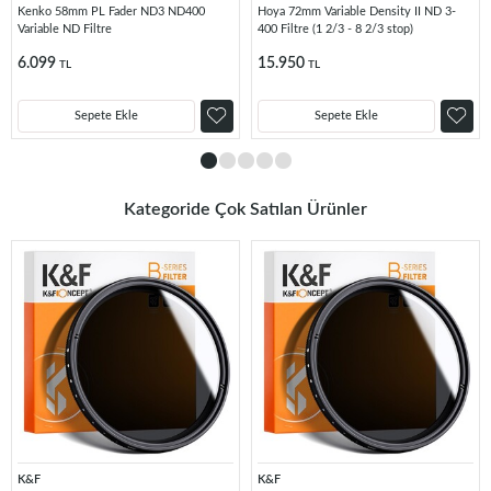
Kenko 58mm PL Fader ND3 ND400
Hoya 72mm Variable Density II ND 3-
Variable ND Filtre
400 Filtre (1 2/3 - 8 2/3 stop)
6.099
15.950
TL
TL
Sepete Ekle
Sepete Ekle
Kategoride Çok Satılan Ürünler
K&F
K&F