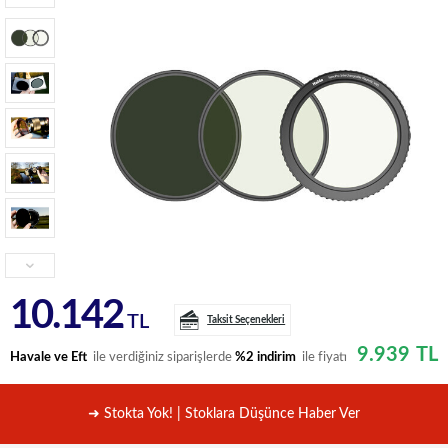
10.142
TL
Taksit Seçenekleri
9.939
TL
Havale ve Eft
ile verdiğiniz siparişlerde
%2 indirim
ile fiyatı
➜ Stokta Yok! | Stoklara Düşünce Haber Ver