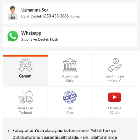
Uzmanına Sor
Canlı Destek
850-433-3686
E-mail
Whatsapp
Sipariş ve Destek Hattı
Garanti
Kurumsal
Limitiniz mi
Satış
Yetersiz?
Aynı Gün
Tax
Ücretsiz
Teslimat
Free
Eğitim
Fotografium'dan alacağınız bütün ürünler Yetkili Türkiye
Distribütörünün garantisi altındadır. Farklı platformlarda