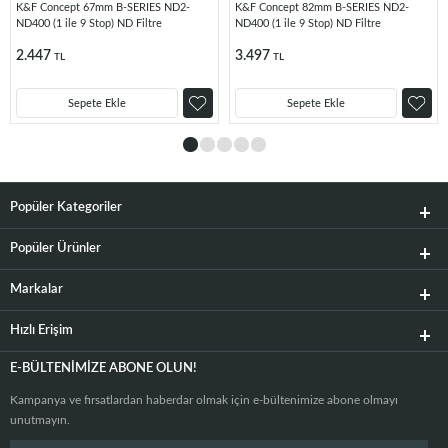
K&F Concept 67mm B-SERIES ND2-
K&F Concept 82mm B-SERIES ND2-
ND400 (1 ile 9 Stop) ND Filtre
ND400 (1 ile 9 Stop) ND Filtre
2.447
3.497
TL
TL
Sepete Ekle
Sepete Ekle
Popüler Kategoriler
Popüler Ürünler
Markalar
Hızlı Erişim
E-BÜLTENIMIZE ABONE OLUN!
Kampanya ve fırsatlardan haberdar olmak için e-bültenimize abone olmayı
unutmayın.