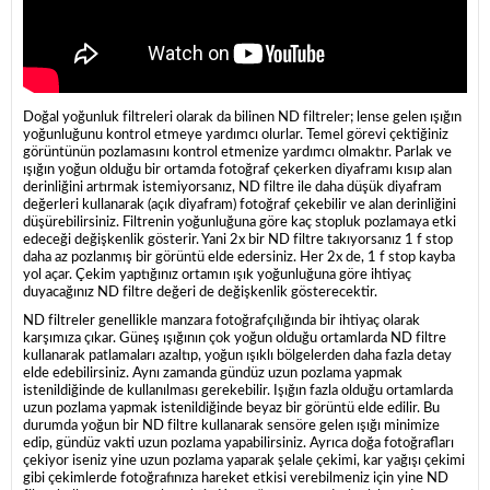
Doğal yoğunluk filtreleri olarak da bilinen ND filtreler; lense gelen ışığın
yoğunluğunu kontrol etmeye yardımcı olurlar. Temel görevi çektiğiniz
görüntünün pozlamasını kontrol etmenize yardımcı olmaktır. Parlak ve
ışığın yoğun olduğu bir ortamda fotoğraf çekerken diyaframı kısıp alan
derinliğini artırmak istemiyorsanız, ND filtre ile daha düşük diyafram
değerleri kullanarak (açık diyafram) fotoğraf çekebilir ve alan derinliğini
düşürebilirsiniz. Filtrenin yoğunluğuna göre kaç stopluk pozlamaya etki
edeceği değişkenlik gösterir. Yani 2x bir ND filtre takıyorsanız 1 f stop
daha az pozlanmış bir görüntü elde edersiniz. Her 2x de, 1 f stop kayba
yol açar. Çekim yaptığınız ortamın ışık yoğunluğuna göre ihtiyaç
duyacağınız ND filtre değeri de değişkenlik gösterecektir.
ND filtreler genellikle manzara fotoğrafçılığında bir ihtiyaç olarak
karşımıza çıkar. Güneş ışığının çok yoğun olduğu ortamlarda ND filtre
kullanarak patlamaları azaltıp, yoğun ışıklı bölgelerden daha fazla detay
elde edebilirsiniz. Aynı zamanda gündüz uzun pozlama yapmak
istenildiğinde de kullanılması gerekebilir. Işığın fazla olduğu ortamlarda
uzun pozlama yapmak istenildiğinde beyaz bir görüntü elde edilir. Bu
durumda yoğun bir ND filtre kullanarak sensöre gelen ışığı minimize
edip, gündüz vakti uzun pozlama yapabilirsiniz. Ayrıca doğa fotoğrafları
çekiyor iseniz yine uzun pozlama yaparak şelale çekimi, kar yağışı çekimi
gibi çekimlerde fotoğrafınıza hareket etkisi verebilmeniz için yine ND