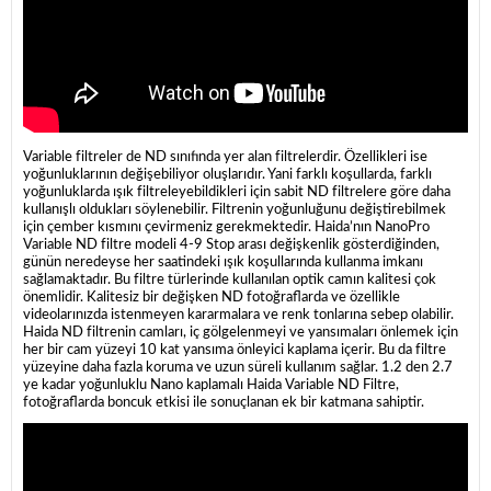
Variable filtreler de ND sınıfında yer alan filtrelerdir. Özellikleri ise
yoğunluklarının değişebiliyor oluşlarıdır. Yani farklı koşullarda, farklı
yoğunluklarda ışık filtreleyebildikleri için sabit ND filtrelere göre daha
kullanışlı oldukları söylenebilir. Filtrenin yoğunluğunu değiştirebilmek
için çember kısmını çevirmeniz gerekmektedir. Haida’nın NanoPro
Variable ND filtre modeli 4-9 Stop arası değişkenlik gösterdiğinden,
günün neredeyse her saatindeki ışık koşullarında kullanma imkanı
sağlamaktadır. Bu filtre türlerinde kullanılan optik camın kalitesi çok
önemlidir. Kalitesiz bir değişken ND fotoğraflarda ve özellikle
videolarınızda istenmeyen kararmalara ve renk tonlarına sebep olabilir.
Haida ND filtrenin camları, iç gölgelenmeyi ve yansımaları önlemek için
her bir cam yüzeyi 10 kat yansıma önleyici kaplama içerir. Bu da filtre
yüzeyine daha fazla koruma ve uzun süreli kullanım sağlar. 1.2 den 2.7
ye kadar yoğunluklu Nano kaplamalı Haida Variable ND Filtre,
fotoğraflarda boncuk etkisi ile sonuçlanan ek bir katmana sahiptir.