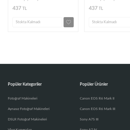
HD1070
HD1070
437
437
TL
TL
Stokta Kalmadı
Stokta Kalmadı
Popüler Kategoriler
Popüler Ürünler
Fotoğraf Makineleri
Canon EOS R6 Mark II
Aynasız Fotoğraf Makineleri
Canon EOS R6 Mark III
DSLR Fotoğraf Makineleri
Sony A7S III
Vlog Kameraları
Sony A7 IV