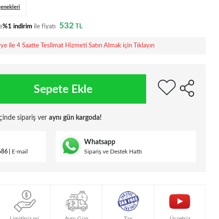
çenekleri
532
e
%1 indirim
ile fiyatı
TL
rye ile 4 Saatte Teslimat Hizmeti Satın Almak için Tıklayın
Sepete Ekle
çinde sipariş ver
aynı gün kargoda!
Whatsapp
686
E-mail
Sipariş ve Destek Hattı
Limitiniz mi
Aynı Gün
Tax
Ücretsiz