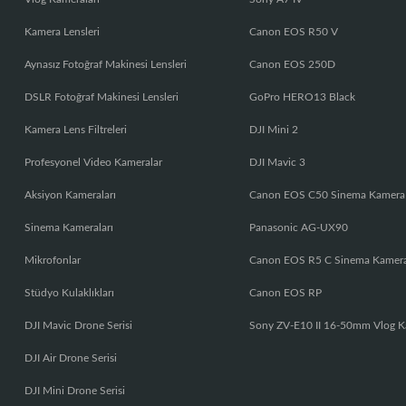
Kamera Lensleri
Canon EOS R50 V
Aynasız Fotoğraf Makinesi Lensleri
Canon EOS 250D
DSLR Fotoğraf Makinesi Lensleri
GoPro HERO13 Black
Kamera Lens Filtreleri
DJI Mini 2
Profesyonel Video Kameralar
DJI Mavic 3
Aksiyon Kameraları
Canon EOS C50 Sinema Kamera
Sinema Kameraları
Panasonic AG-UX90
Mikrofonlar
Canon EOS R5 C Sinema Kamer
Stüdyo Kulaklıkları
Canon EOS RP
DJI Mavic Drone Serisi
Sony ZV-E10 II 16-50mm Vlog K
DJI Air Drone Serisi
DJI Mini Drone Serisi