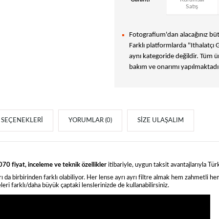
Satış
Fotografium'dan alacağınız bütü
Farklı platformlarda "Ithalatçı 
aynı kategoride değildir. Tüm ür
bakım ve onarımı yapılmaktadır
SEÇENEKLERI
YORUMLAR (0)
SIZE ULAŞALIM
 fiyat, inceleme ve teknik özellikler
itibariyle, uygun taksit avantajlarıyla
arı da birbirinden farklı olabiliyor. Her lense ayrı ayrı filtre almak hem zahmetli 
eleri farklı/daha büyük çaptaki lenslerinizde de kullanabilirsiniz.