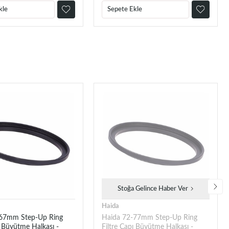
kle
Sepete Ekle
Stoğa Gelince Haber Ver
Haida
-67mm Step-Up Ring
Haida 72-77mm Step-Up Ring
ı Büyütme Halkası -
Filtre Çapı Büyütme Halkası -