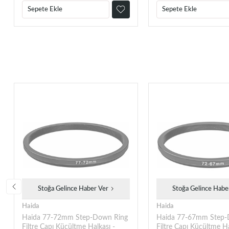
Sepete Ekle
Sepete Ekle
Stoğa Gelince Haber Ver
Stoğa Gelince Habe
Haida
Haida
Haida 77-72mm Step-Down Ring
Haida 77-67mm Step-
Filtre Çapı Küçültme Halkası -
Filtre Çapı Küçültme Ha