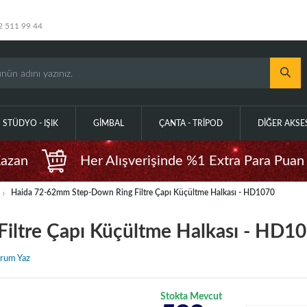
2 511 99 44
STÜDYO - IŞIK
GIMBAL
ÇANTA - TRIPOD
DIĞER AKS
Kazan
Her Alışverişinde %1 Extra Para Puan
Haida 72-62mm Step-Down Ring Filtre Çapı Küçültme Halkası - HD1070
iltre Çapı Küçültme Halkası - HD1
rum Yaz
Stokta Mevcut