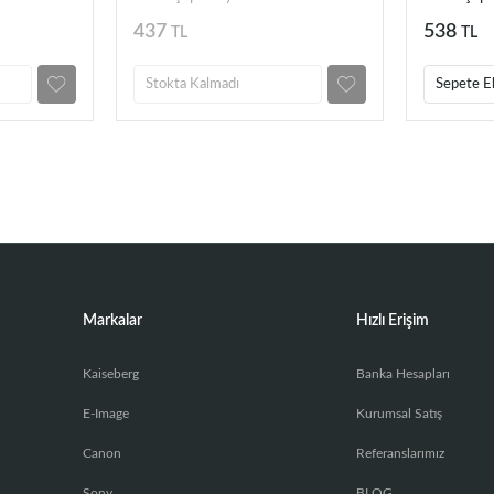
HD1071
HD1071
437
538
TL
TL
Stokta Kalmadı
Sepete E
Markalar
Hızlı Erişim
Kaiseberg
Banka Hesapları
E-Image
Kurumsal Satış
Canon
Referanslarımız
Sony
BLOG