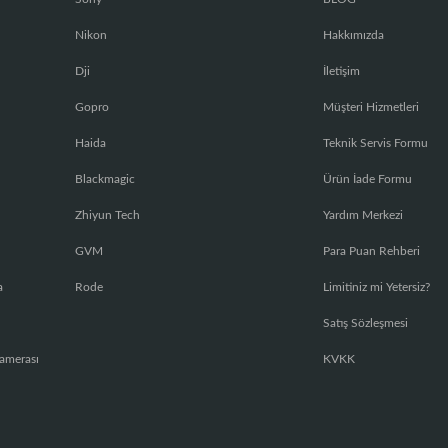
Nikon
Hakkımızda
Dji
İletişim
Gopro
Müşteri Hizmetleri
Haida
Teknik Servis Formu
Blackmagic
Ürün İade Formu
Zhiyun Tech
Yardım Merkezi
GVM
Para Puan Rehberi
a
Rode
Limitiniz mi Yetersiz?
Satış Sözleşmesi
amerası
KVKK