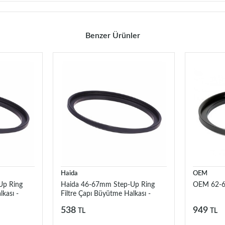
Benzer Ürünler
Haida
OEM
Up Ring
Haida 46-67mm Step-Up Ring
OEM 62-6
kası -
Filtre Çapı Büyütme Halkası -
HD1071
538
949
TL
TL