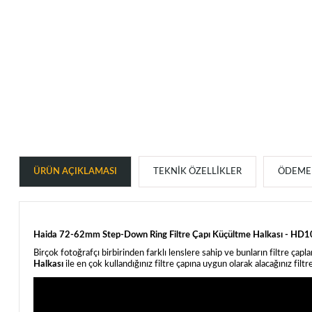
ÜRÜN AÇIKLAMASI
TEKNIK ÖZELLIKLER
ÖDEME 
Haida 72-62mm Step-Down Ring Filtre Çapı Küçültme Halkası - HD1070
Birçok fotoğrafçı birbirinden farklı lenslere sahip ve bunların filtre çapl
Halkası
ile en çok kullandığınız filtre çapına uygun olarak alacağınız filtr