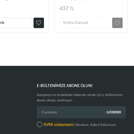
HD1071
437
TL
kle
Stokta Kalmadı
E-BÜLTENIMIZE ABONE OLUN!
Kampanya ve fırsatlardan haberdar olmak için e-bültenimize
abone olmayı unutmayın.
KVKK sözleşmesini
Okudum, Kabul Ediyorum.