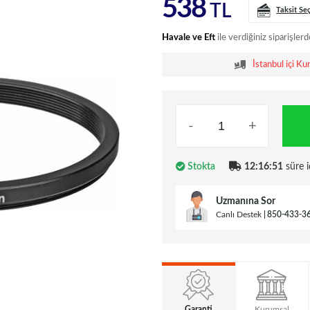
538
TL
Taksit Se
Havale ve Eft
ile verdiğiniz siparişlerd
İstanbul içi Ku
-
+
Stokta
12:16:50
süre i
Uzmanına Sor
Canlı Destek
850-433-3
Garanti
Kurumsal