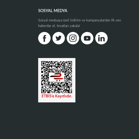
SOSYAL MEDYA
Sosyal medyaya özel indirim ve kampanyalardan ilk sen
haberdar ol, fırsatları yakala!