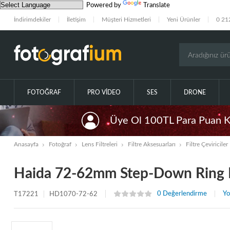
Powered by
Translate
İndirimdekiler
İletişim
Müşteri Hizmetleri
Yeni Ürünler
0 21
FOTOĞRAF
PRO VIDEO
SES
DRONE
Üye Ol 100TL Para Puan 
Anasayfa
Fotoğraf
Lens Filtreleri
Filtre Aksesuarları
Filtre Çeviriciler
Haida 72-62mm Step-Down Ring F
0 Değerlendirme
Yo
T17221
HD1070-72-62