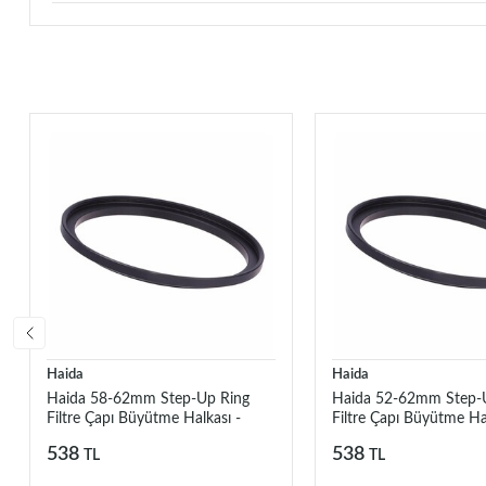
Haida
Haida
Haida 58-62mm Step-Up Ring
Haida 52-62mm Step-
Filtre Çapı Büyütme Halkası -
Filtre Çapı Büyütme Hal
HD1071
HD1071
538
538
TL
TL