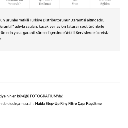
Yetersiz?
Teslimat
Free
Eğitim
n ürünler Yetkili Türkiye Distribütörünün garantisi altındadır.
Garantili" adıyla satılan, kaçak ve naylon faturalı spot ürünlerle
ünlerin yasal garanti süreleri içersinde Yetkili Servislerde ücretsiz
..
 Türkiye'nin en büyüğü FOTOGRAFIUM'da!
hem de oldukça masraflı.
Haida Step-Up Ring Filtre Çapı Küçültme