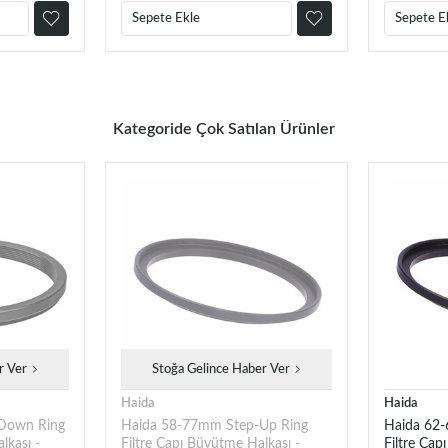
Sepete Ekle
Sepete E
Kategoride Çok Satılan Ürünler
r Ver
Stoğa Gelince Haber Ver
Haida
Haida
Down Ring
Haida 58-77mm Step-Up Ring
Haida 62
lkası -
Filtre Çapı Büyütme Halkası -
Filtre Çap