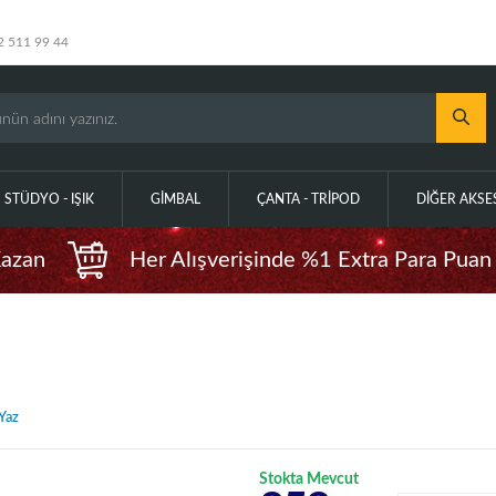
2 511 99 44
STÜDYO - IŞIK
GIMBAL
ÇANTA - TRIPOD
DIĞER AKS
Kazan
Her Alışverişinde %1 Extra Para Puan
Yaz
Stokta Mevcut