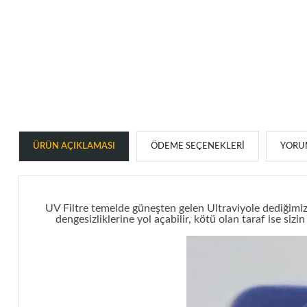
ÜRÜN AÇIKLAMASI
ÖDEME SEÇENEKLERI
YORUM
UV Filtr
e
temelde güneşten gelen Ultraviyole dediğimiz 
dengesizliklerine yol açabilir, kötü olan taraf ise si