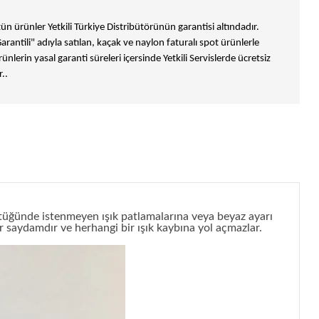
n ürünler Yetkili Türkiye Distribütörünün garantisi altındadır.
Garantili" adıyla satılan, kaçak ve naylon faturalı spot ürünlerle
ünlerin yasal garanti süreleri içersinde Yetkili Servislerde ücretsiz
..
ştüğünde istenmeyen ışık patlamalarına veya beyaz ayarı
er saydamdır ve herhangi bir ışık kaybına yol açmazlar.