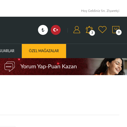
Hoş Geldiniz Sn. Ziyaretçi
0
3
ESUARLAR
ÖZEL MAĞAZALAR
Yorum Yap-Puan Kazan