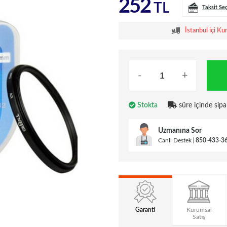
252
TL
Taksit Se
İstanbul içi Ku
-
+
Stokta
süre içinde sipa
Uzmanına Sor
Canlı Destek
850-433-3
Garanti
Kurumsal
Satış