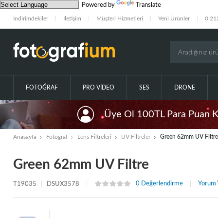
Powered by
Translate
İndirimdekiler
İletişim
Müşteri Hizmetleri
Yeni Ürünler
0 21
FOTOĞRAF
PRO VIDEO
SES
DRONE
Üye Ol 100TL Para Puan 
Anasayfa
Fotoğraf
Lens Filtreleri
UV Filtreler
Green 62mm UV Filtre
Green 62mm UV Filtre
0 Değerlendirme
Yorum 
T19035
DSUX3578