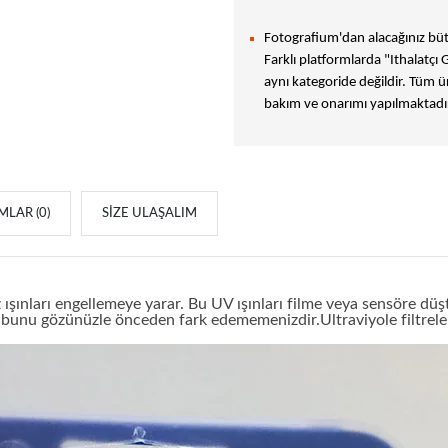
Fotografium'dan alacağınız bütü
Farklı platformlarda "Ithalatçı 
aynı kategoride değildir. Tüm ür
bakım ve onarımı yapılmaktadır
LAR (0)
SIZE ULAŞALIM
ışınları engellemeye yarar. Bu UV ışınları filme veya sensöre dü
zin bunu gözünüzle önceden fark edememenizdir.Ultraviyole filtrel