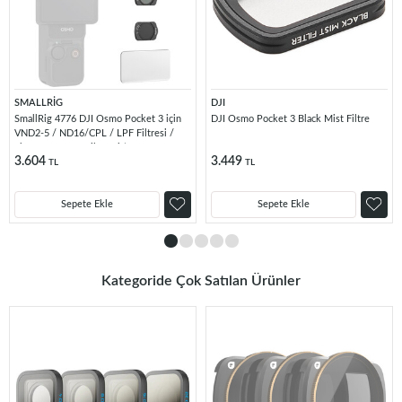
SMALLRİG
DJI
SmallRig 4776 DJI Osmo Pocket 3 için
DJI Osmo Pocket 3 Black Mist Filtre
VND2-5 / ND16/CPL / LPF Filtresi /
Ekran Koruyucu Filtre Kiti
3.604
3.449
TL
TL
Sepete Ekle
Sepete Ekle
Kategoride Çok Satılan Ürünler