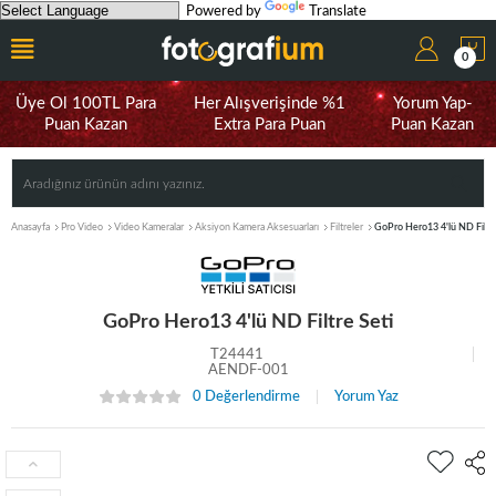
Powered by
Translate
0
Üye Ol 100TL Para
Her Alışverişinde %1
Yorum Yap-
Puan Kazan
Extra Para Puan
Puan Kazan
Anasayfa
Pro Video
Video Kameralar
Aksiyon Kamera Aksesuarları
Filtreler
GoPro Hero13 4'lü ND Filtre
GoPro Hero13 4'lü ND Filtre Seti
T24441
AENDF-001
0 Değerlendirme
Yorum Yaz