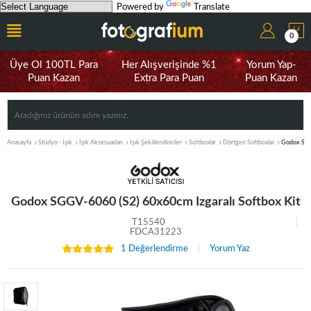
Powered by
Translate
0
Üye Ol 100TL Para
Her Alışverişinde %1
Yorum Yap-
Puan Kazan
Extra Para Puan
Puan Kazan
Anasayfa
Stüdyo - Işık
Işık Aksesuarları
Işık Şekillendiriciler
Softboxlar
Dörtgen Softboxlar
Godox SGGV
Godox SGGV-6060 (S2) 60x60cm Izgaralı Softbox Kit
T15540
FDCA31223
1 Değerlendirme
Yorum Yaz