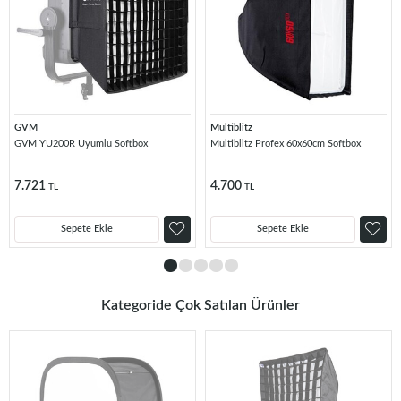
GVM
Multiblitz
GVM YU200R Uyumlu Softbox
Multiblitz Profex 60x60cm Softbox
7.721
4.700
TL
TL
Sepete Ekle
Sepete Ekle
Kategoride Çok Satılan Ürünler