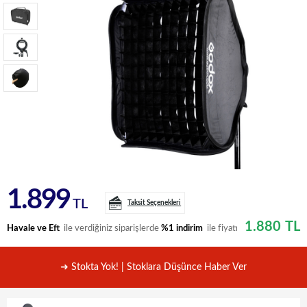
1.899
TL
Taksit Seçenekleri
1.880
TL
Havale ve Eft
ile verdiğiniz siparişlerde
%1 indirim
ile fiyatı
➜ Stokta Yok! | Stoklara Düşünce Haber Ver