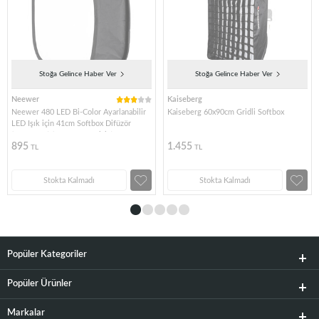
Stoğa Gelince Haber Ver
Stoğa Gelince Haber Ver
Neewer
Kaiseberg
Neewer 480 LED Bi-Color Ayarlanabilir
Kaiseberg 60x90cm Gridli Softbox
LED Işık için 41cm Softbox Difüzör
(10091632) (JYLED-500S için)
895
1.455
TL
TL
Stokta Kalmadı
Stokta Kalmadı
Popüler Kategoriler
Popüler Ürünler
Markalar