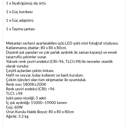
1 x Siyah/gümüş dış örtü
1 x Güç kordonu
1 x Güç adaptörü
1 x Taşıma çantası
Mekanları serbest ayarlanabilen üçlü LED ışıklı mini fotoğraf stüdyosu
Katlanmamış ebatlar: 80 x 80 x 80cm.
Düzenli ışık panoları ve çok parlak aydınlık ile zaman kazançlı ve emek
tasarruflu çekimler sunar.
Yüksek renk çeviri endeksi (CRI>96, TLCI≥98) ile nesneler otantik
olarak sunulur.
Çeşitli açılardan çekim imkanı.
Hafif ve seyyar, kolay kullanım ve basit kurulum.
Çekim işlevleri olan tüm ekipmanlar ile uyumluluk.
Renk ısısı: 5800K±200K
Renk çeviri endeksi (CRI): >96
TLCI: ≥98
Işıklı pano niceliği: 3 adet
İç ışık aydınlığı: 15000~19000 lumen
Güç: 60W
Ürün Kurulu Halde Boyut: 80 x 80 x 80cm
Ağırlık: 3.3 kg