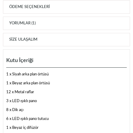
ÖDEME SEÇENEKLERI
YORUMLAR (1)
SIZE ULAŞALIM
Kutu İçeriği
1 x Siyah arka plan örtüsü
1 x Beyaz arka plan örtüsü
12 x Metal raflar
3 x LED ışıklı pano
8 x Dik açı
6 x LED ışıklı pano tutucu
1 x Beyaz iç difüzör