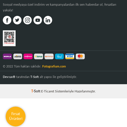
Sosyal medyaya özel indirim ve kampanyalardan ilk sen haberdar ol, fırsatları
yakala!
© 2022 Tüm hakları saklıdır.
Fotografium.com
Dev:ux®
tarafından
T-Soft
alt yapısı ile geliştirilmiştir.
T
-Soft
E-Ticaret
Sistemleriyle Hazırlanmıştır.
Fırsat
Ürünleri