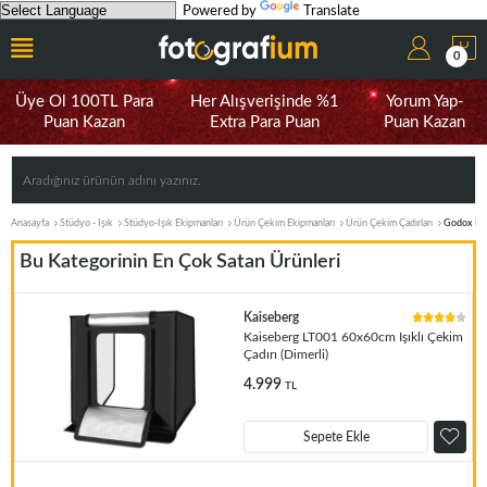
Powered by
Translate
0
Üye Ol 100TL Para
Her Alışverişinde %1
Yorum Yap-
Puan Kazan
Extra Para Puan
Puan Kazan
Anasayfa
Stüdyo - Işık
Stüdyo-Işık Ekipmanları
Ürün Çekim Ekipmanları
Ürün Çekim Çadırları
Godox LS
Bu Kategorinin En Çok Satan Ürünleri
Kaiseberg
Kaiseberg LT001 60x60cm Işıklı Çekim
Çadırı (Dimerli)
4.999
TL
Sepete Ekle