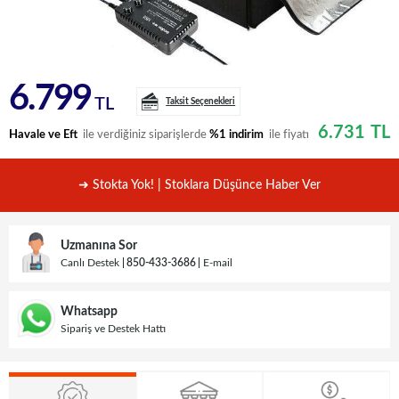
6.799
TL
Taksit Seçenekleri
6.731
TL
Havale ve Eft
ile verdiğiniz siparişlerde
%1 indirim
ile fiyatı
➜ Stokta Yok! | Stoklara Düşünce Haber Ver
Uzmanına Sor
Canlı Destek
850-433-3686
E-mail
Whatsapp
Sipariş ve Destek Hattı