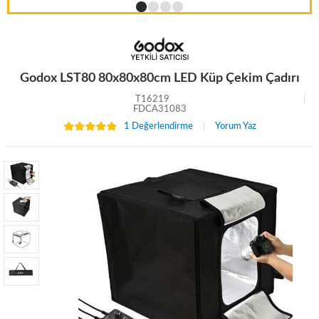
Godox LST80 80x80x80cm LED Küp Çekim Çadırı
T16219
FDCA31083
1 Değerlendirme
Yorum Yaz