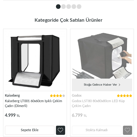
Kategoride Çok Satılan Ürünler
Stoğa Gelince Haber Ver
Kaiseberg
Godox
Kaiseberg LT001 60x60cm Işıklı Çekim
Godox LST80 80x80x80cm LED Küp
Çadırı (Dimerli)
Çekim Çadırı
4.999
6.799
TL
TL
Sepete Ekle
Stokta Kalmadı