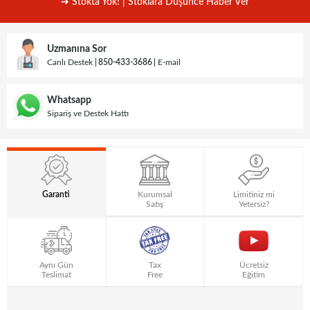
➜ Stokta Yok! | Stoklara Düşünce Haber Ver
Uzmanına Sor
Canlı Destek
850-433-3686
E-mail
Whatsapp
Sipariş ve Destek Hattı
Garanti
Kurumsal
Limitiniz mi
Satış
Yetersiz?
Aynı Gün
Tax
Ücretsiz
Teslimat
Free
Eğitim