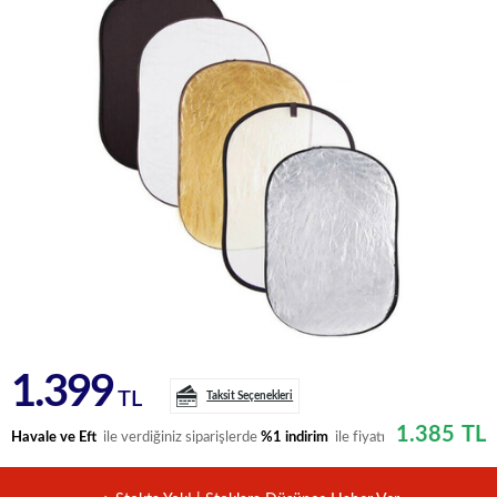
1.399
TL
Taksit Seçenekleri
1.385
TL
Havale ve Eft
ile verdiğiniz siparişlerde
%1 indirim
ile fiyatı