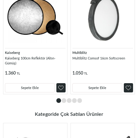
Kaiseberg
Multiblitz
Kaiseberg 100cm Reflektör (Altın-
Multiblitz Comsof 16cm Softscreen
Gümüş)
1.360
1.050
TL
TL
Sepete Ekle
Sepete Ekle
Kategoride Çok Satılan Ürünler