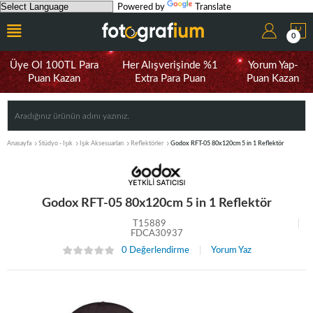
Powered by
Translate
0
Üye Ol 100TL Para
Her Alışverişinde %1
Yorum Yap-
Puan Kazan
Extra Para Puan
Puan Kazan
Anasayfa
Stüdyo - Işık
Işık Aksesuarları
Reflektörler
Godox RFT-05 80x120cm 5 in 1 Reflektör
Godox RFT-05 80x120cm 5 in 1 Reflektör
T15889
FDCA30937
0 Değerlendirme
Yorum Yaz