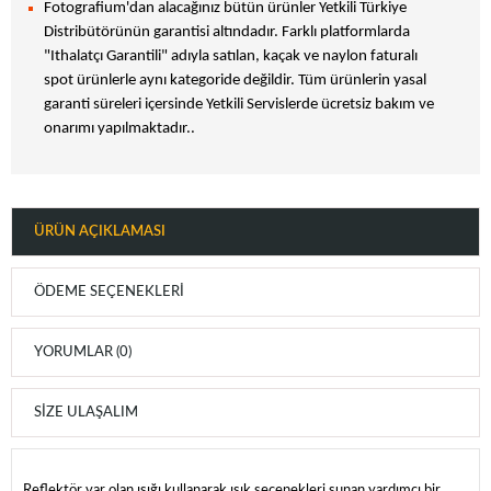
Fotografium'dan alacağınız bütün ürünler Yetkili Türkiye
Distribütörünün garantisi altındadır. Farklı platformlarda
"Ithalatçı Garantili" adıyla satılan, kaçak ve naylon faturalı
spot ürünlerle aynı kategoride değildir. Tüm ürünlerin yasal
garanti süreleri içersinde Yetkili Servislerde ücretsiz bakım ve
onarımı yapılmaktadır..
ÜRÜN AÇIKLAMASI
ÖDEME SEÇENEKLERI
YORUMLAR (0)
SIZE ULAŞALIM
Reflektör var olan ışığı kullanarak ışık seçenekleri sunan yardımcı bir