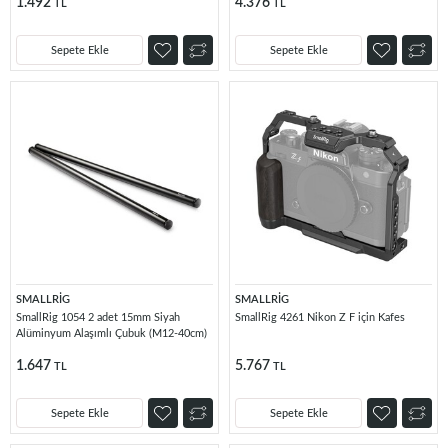
1.492
4.376
TL
TL
Sepete Ekle
Sepete Ekle
SMALLRİG
SMALLRİG
SmallRig 1054 2 adet 15mm Siyah
SmallRig 4261 Nikon Z F için Kafes
Alüminyum Alaşımlı Çubuk (M12-40cm)
1.647
5.767
TL
TL
Sepete Ekle
Sepete Ekle