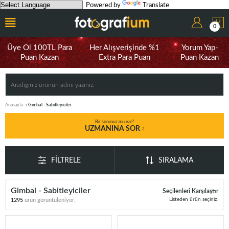
Powered by
Translate
0
Üye Ol 100TL Para
Her Alışverişinde %1
Yorum Yap-
Puan Kazan
Extra Para Puan
Puan Kazan
Anasayfa
Gimbal - Sabitleyiciler
Bir sorunuz mu var?
UZMANINA SOR
FILTRELE
SIRALAMA
Gimbal - Sabitleyiciler
Seçilenleri Karşılaştır
Listeden ürün seçiniz.
1295
ürün görüntüleniyor.