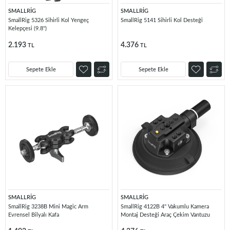
SMALLRİG
SMALLRİG
SmallRig 5326 Sihirli Kol Yengeç
SmallRig 5141 Sihirli Kol Desteği
Kelepçesi (9.8'')
2.193
4.376
TL
TL
Sepete Ekle
Sepete Ekle
SMALLRİG
SMALLRİG
SmallRig 3238B Mini Magic Arm
SmallRig 4122B 4'' Vakumlu Kamera
Evrensel Bilyalı Kafa
Montaj Desteği Araç Çekim Vantuzu