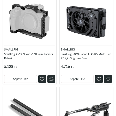
SMALLRİG
SMALLRİG
SmallRig 4519 Nikon Z 6III için Kamera
SmallRig 5063 Canon EOS R5 Mark II ve
Kafesi
R5 için Soğutma Fanı
5.128
4.716
TL
TL
Sepete Ekle
Sepete Ekle