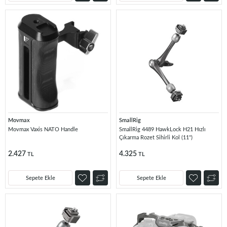
Movmax
SmallRig
Movmax Vaxis NATO Handle
SmallRig 4489 HawkLock H21 Hızlı
Çıkarma Rozet Sihirli Kol (11'')
2.427
4.325
TL
TL
Sepete Ekle
Sepete Ekle