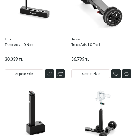
Trexo
Trexo
Trexo Axis 1.0 Node
Trexo Axis 1.0 Track
30.339
56.795
TL
TL
Sepete Ekle
Sepete Ekle