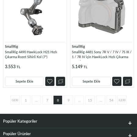
SmallRig
SmallRig
SmallRig 4490 HawkLock H21 Hızlı
SmallRig 4481 Sony 7R V / 7 IV / 7S III /
Çıkarma Rozet Sihirli Kol (7'')
1 / 7R IV için HawkLock Hızlı Çıkarma
Kafesi
3.553
5.149
TL
TL
Sepete Ekle
Sepete Ekle
1
...
7
8
9
...
15
...
54
Popüler Kategoriler
Popüler Ürünler