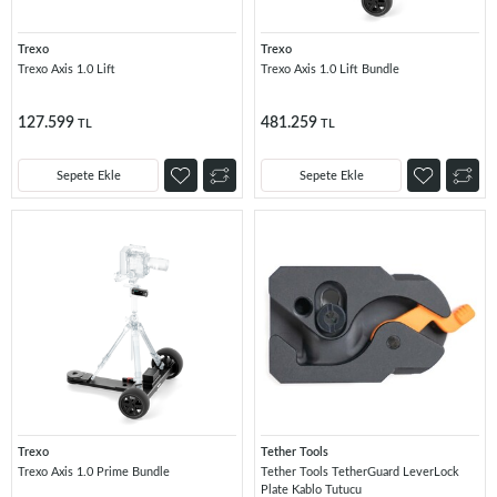
Trexo
Trexo
Trexo Axis 1.0 Lift
Trexo Axis 1.0 Lift Bundle
127.599
481.259
TL
TL
Sepete Ekle
Sepete Ekle
Trexo
Tether Tools
Trexo Axis 1.0 Prime Bundle
Tether Tools TetherGuard LeverLock
Plate Kablo Tutucu