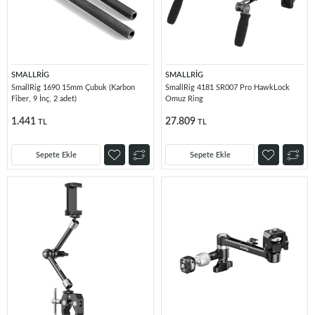
SMALLRİG
SMALLRİG
SmallRig 1690 15mm Çubuk (Karbon
SmallRig 4181 SR007 Pro HawkLock
Fiber, 9 İnç, 2 adet)
Omuz Ring
1.441
27.809
TL
TL
Sepete Ekle
Sepete Ekle