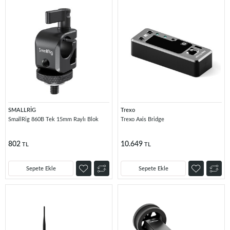
SMALLRİG
Trexo
SmallRig 860B Tek 15mm Raylı Blok
Trexo Axis Bridge
802
10.649
TL
TL
Sepete Ekle
Sepete Ekle