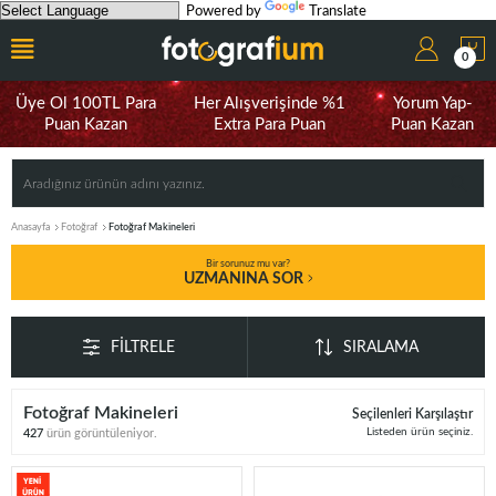
Powered by
Translate
0
Üye Ol 100TL Para
Her Alışverişinde %1
Yorum Yap-
Puan Kazan
Extra Para Puan
Puan Kazan
Anasayfa
Fotoğraf
Fotoğraf Makineleri
Bir sorunuz mu var?
UZMANINA SOR
FILTRELE
SIRALAMA
Fotoğraf Makineleri
Seçilenleri Karşılaştır
Listeden ürün seçiniz.
427
ürün görüntüleniyor.