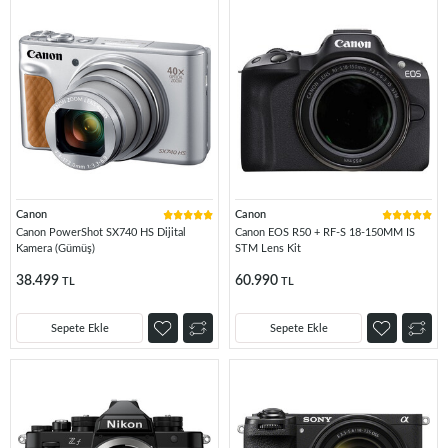
Canon
Canon
Canon PowerShot SX740 HS Dijital
Canon EOS R50 + RF-S 18-150MM IS
Kamera (Gümüş)
STM Lens Kit
38.499
60.990
TL
TL
Sepete Ekle
Sepete Ekle