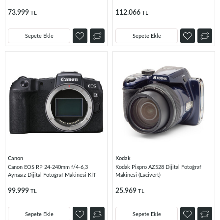
73.999
112.066
TL
TL
Sepete Ekle
Sepete Ekle
Canon
Kodak
Canon EOS RP 24-240mm f/4-6,3
Kodak Pixpro AZ528 Dijital Fotoğraf
Aynasız Dijital Fotoğraf Makinesi KİT
Makinesi (Lacivert)
99.999
25.969
TL
TL
Sepete Ekle
Sepete Ekle