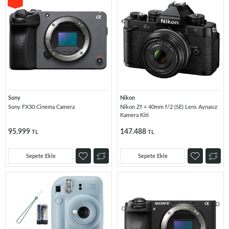
Sony
Nikon
Sony FX30 Cinema Camera
Nikon Zf + 40mm f/2 (SE) Lens Aynasız
Kamera Kiti
95.999
147.488
TL
TL
Sepete Ekle
Sepete Ekle