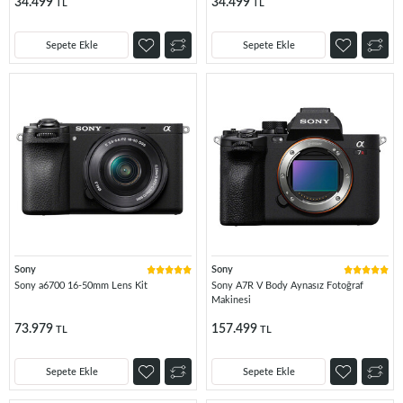
34.499
34.499
TL
TL
Sepete Ekle
Sepete Ekle
Sony
Sony
Sony a6700 16-50mm Lens Kit
Sony A7R V Body Aynasız Fotoğraf
Makinesi
73.979
157.499
TL
TL
Sepete Ekle
Sepete Ekle