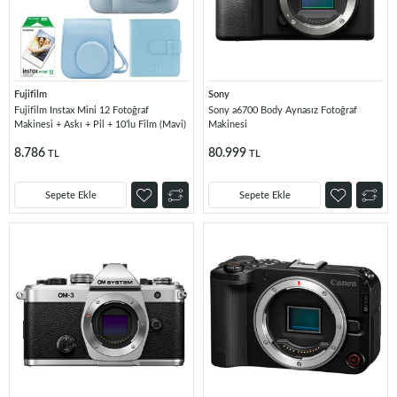
Fujifilm
Sony
Fujifilm Instax Mini 12 Fotoğraf
Sony a6700 Body Aynasız Fotoğraf
Makinesi + Askı + Pil + 10’lu Film (Mavi)
Makinesi
8.786
80.999
TL
TL
Sepete Ekle
Sepete Ekle