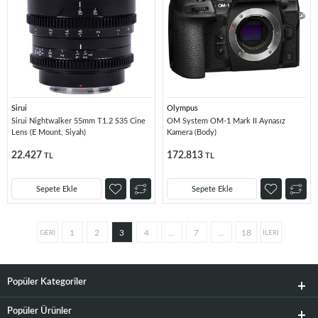
Sirui
Olympus
Sirui Nightwalker 55mm T1.2 S35 Cine
OM System OM-1 Mark II Aynasız
Lens (E Mount, Siyah)
Kamera (Body)
22.427
172.813
TL
TL
Sepete Ekle
Sepete Ekle
1
2
3
4
...
7
...
18
Popüler Kategoriler
Popüler Ürünler