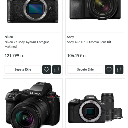
Nikon
Sony
Nikon Zf Body Aynasız Fotoğraf
Sony a6700 18-135mm Lens Kit
Makinesi
121.799
106.199
TL
TL
Sepete Ekle
Sepete Ekle