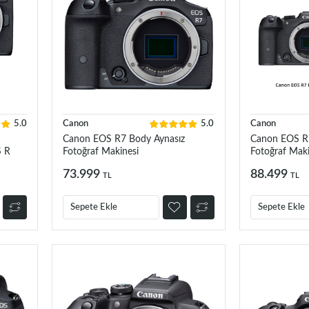
5.0
Canon
5.0
Canon
Canon EOS R7 Body Aynasız
Canon EOS R
S R
Fotoğraf Makinesi
Fotoğraf Maki
73.999
88.499
TL
TL
Sepete Ekle
Sepete Ekle