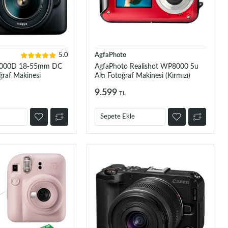
5.0
AgfaPhoto
2000D 18-55mm DC
AgfaPhoto Realishot WP8000 Su
ğraf Makinesi
Altı Fotoğraf Makinesi (Kırmızı)
9.599
TL
Sepete Ekle