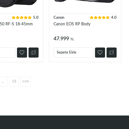
5.0
Canon
4.0
50 RF-S 18-45mm
Canon EOS RP Body
47.999
TL
Sepete Ekle
...
18