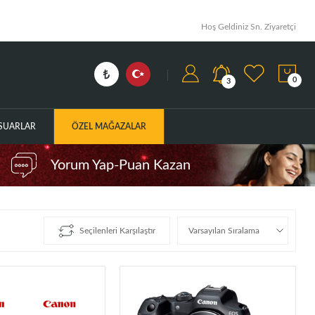
Hoş Geldiniz Sn. Ziyaretçi
0
3
ESUARLAR
ÖZEL MAĞAZALAR
Yorum Yap-Puan Kazan
Seçilenleri Karşılaştır