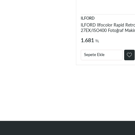
ILFORD
ILFORD Ilfocolor Rapid Retr
27EX/ISO400 Fotoğraf Makin
1.681
TL
Sepete Ekle