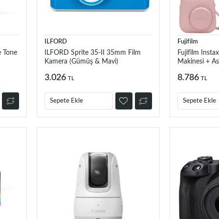
ILFORD
Fujifilm
e Tone
ILFORD Sprite 35-II 35mm Film
Fujifilm Insta
Kamera (Gümüş & Mavi)
Makinesi + Ask
(Pembe)
3.026
8.786
TL
TL
Sepete Ekle
Sepete Ekle