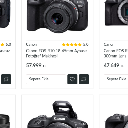
5.0
Canon
5.0
Canon
nasız
Canon EOS R10 18-45mm Aynasız
Canon EOS R
Fotoğraf Makinesi
300mm Lens 
57.999
47.649
TL
TL
Sepete Ekle
Sepete Ekle