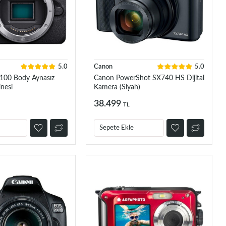
5.0
Canon
5.0
100 Body Aynasız
Canon PowerShot SX740 HS Dijital
nesi
Kamera (Siyah)
38.499
TL
Sepete Ekle