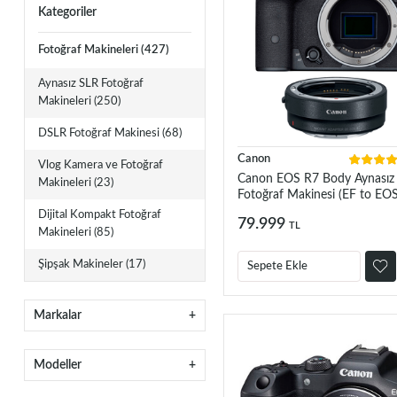
Kategoriler
Fotoğraf Makineleri
(427)
Aynasız SLR Fotoğraf
Makineleri
(250)
DSLR Fotoğraf Makinesi
(68)
Canon
Vlog Kamera ve Fotoğraf
Canon EOS R7 Body Aynasız
Makineleri
(23)
Fotoğraf Makinesi (EF to EO
Adaptör İle Birlikte)
Dijital Kompakt Fotoğraf
79.999
TL
Makineleri
(85)
Şipşak Makineler
(17)
Sepete Ekle
Markalar
Modeller