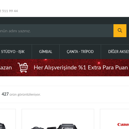
2 511 99 44
STÜDYO - IŞIK
GIMBAL
ÇANTA - TRIPOD
DIĞER AKS
Kazan
Her Alışverişinde %1 Extra Para Puan
427
ürün görüntüleniyor.