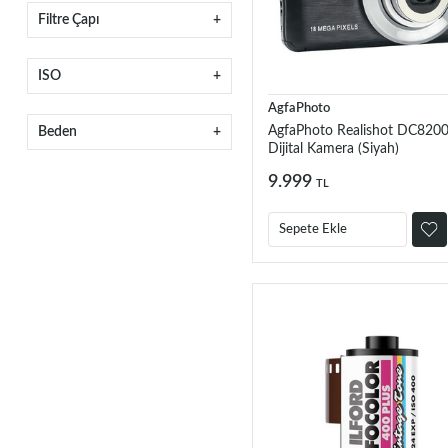
Filtre Çapı
ISO
AgfaPhoto
AgfaPhoto Realishot DC820
Beden
Dijital Kamera (Siyah)
9.999
TL
Sepete Ekle