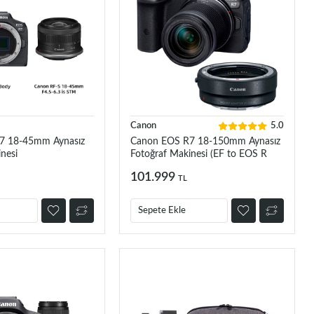
Canon
5.0
7 18-45mm Aynasız
Canon EOS R7 18-150mm Aynasız
nesi
Fotoğraf Makinesi (EF to EOS R
Adaptör İle Birlikte)
101.999
TL
Sepete Ekle