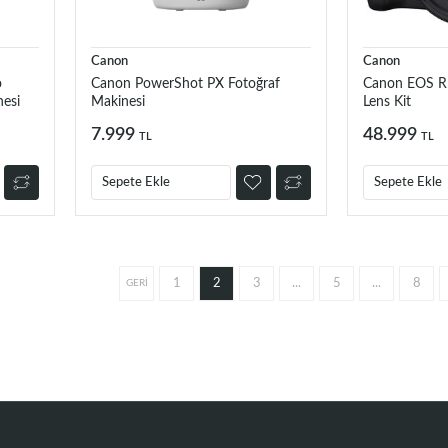
Canon
Canon
o
Canon PowerShot PX Fotoğraf
Canon EOS R
esi
Makinesi
Lens Kit
7.999
48.999
TL
TL
Sepete Ekle
Sepete Ekle
1
2
3
...
5
...
8