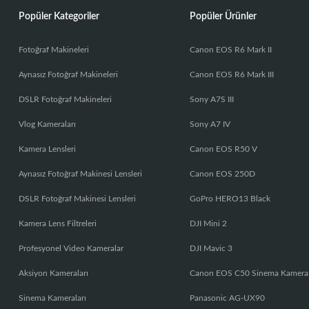
Popüler Kategoriler
Popüler Ürünler
Fotoğraf Makineleri
Canon EOS R6 Mark II
Aynasız Fotoğraf Makineleri
Canon EOS R6 Mark III
DSLR Fotoğraf Makineleri
Sony A7S III
Vlog Kameraları
Sony A7 IV
Kamera Lensleri
Canon EOS R50 V
Aynasız Fotoğraf Makinesi Lensleri
Canon EOS 250D
DSLR Fotoğraf Makinesi Lensleri
GoPro HERO13 Black
Kamera Lens Filtreleri
DJI Mini 2
Profesyonel Video Kameralar
DJI Mavic 3
Aksiyon Kameraları
Canon EOS C50 Sinema Kamera
Sinema Kameraları
Panasonic AG-UX90