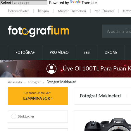
Powered by
Translate
İndirimdekiler
İletişim
Müşteri Hizmetleri
Yeni Ürünler
0 21
FOTOĞRAF
PRO VIDEO
SES
DRONE
Üye Ol 100TL Para Puan 
Anasayfa
Fotoğraf
Fotoğraf Makineleri
Bir sorunuz mu var?
Fotoğraf Makineleri
UZMANINA SOR
Stoktakiler