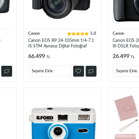
Canon
5.0
Canon
0
Canon EOS RP 24-105mm f/4-7.1
Canon EOS 
IS STM Aynasız Dijital Fotoğraf
III DSLR Foto
Makinesi
66.499
26.499
TL
TL
Sepete Ekle
Sepete Ekle