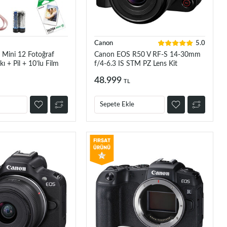
Canon
5.0
x Mini 12 Fotoğraf
Canon EOS R50 V RF-S 14-30mm
ı + Pil + 10’lu Film
f/4-6.3 IS STM PZ Lens Kit
48.999
TL
Sepete Ekle