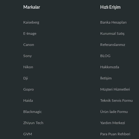
Markalar
Hızlı Erişim
Kaiseberg
Banka Hesapları
E-Image
Kurumsal Satış
Canon
Referanslarımız
Sony
BLOG
Nikon
Hakkımızda
Dji
İletişim
Gopro
Müşteri Hizmetleri
Haida
Teknik Servis Formu
Blackmagic
Ürün İade Formu
Zhiyun Tech
Yardım Merkezi
GVM
Para Puan Rehberi