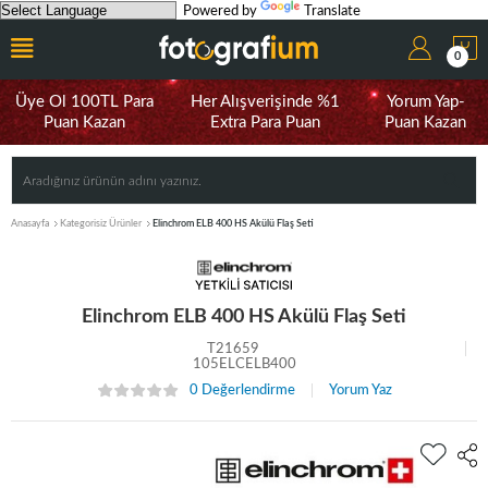
Powered by
Translate
0
Üye Ol 100TL Para
Her Alışverişinde %1
Yorum Yap-
Puan Kazan
Extra Para Puan
Puan Kazan
Anasayfa
Kategorisiz Ürünler
Elinchrom ELB 400 HS Akülü Flaş Seti
Elinchrom ELB 400 HS Akülü Flaş Seti
T21659
105ELCELB400
0 Değerlendirme
Yorum Yaz