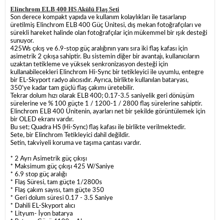
Elinchrom ELB 400 HS Akülü Flaş Seti
Son derece kompakt yapıda ve kullanım kolaylıkları ile tasarlanıp
üretilmiş Elinchrom ELB 400 Güç Ünitesi, dış mekan fotoğrafçıları ve
sürekli hareket halinde olan fotoğrafçılar için mükemmel bir ışık desteği
sunuyor.
425Ws çıkış ve 6.9-stop güç aralığının yanı sıra iki flaş kafası için
asimetrik 2 çıkışa sahiptir. Bu sistemin diğer bir avantajı, kullanıcıların
uzaktan tetikleme ve yüksek senkronizasyon desteği için
kullanabilecekleri Elinchrom Hi-Sync bir tetikleyici ile uyumlu, entegre
bir EL-Skyport radyo alıcısıdır. Ayrıca, birlikte kullanılan bataryası,
350'ye kadar tam güçlü flaş çakımı üretebilir.
Tekrar dolum hızı olarak ELB 400; 0.17-3.5 saniyelik geri dönüşüm
sürelerine ve % 100 güçte 1 / 1200-1 / 2800 flaş sürelerine sahiptir.
Elinchrom ELB 400 Ünitenin, ayarları net bir şekilde görüntülemek için
bir OLED ekranı vardır.
Bu set; Quadra HS (Hi-Sync) flaş kafası ile birlikte verilmektedir.
Sete, bir Elinchrom Tetikleyici dahil değildir.
Setin, takviyeli koruma ve taşıma çantası vardır.
* 2 Ayrı Asimetrik güç çıkışı
* Maksimum güç çıkışı 425 W/Saniye
* 6.9 stop güç aralığı
* Flaş Süresi, tam güçte 1/2800s
* Flaş çakım sayısı, tam güçte 350
* Geri dolum süresi 0.17 - 3.5 Saniye
* Dahili EL-Skyport alıcı
* Lityum- İyon batarya