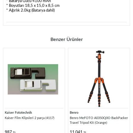
* Batarya Gücü 4100 mAh
* Boyutları 18,5 x 15,0 x 8,5 cm
* Ağırlık 2.0kg (Batarya dahil)
Benzer Ürünler
Kaiser Fototechnik
Benro
Kaiser Film Klipsleri 2 parça (4117)
Benro MeFOTO A0350Q0O BackPacker
Travel Tripod Kit (Orange)
987
11.041
TL
TL