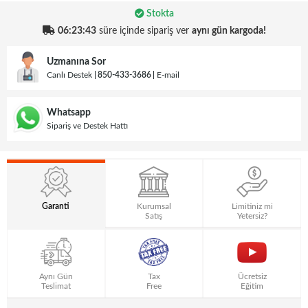
Stokta
06:23:43
süre içinde sipariş ver
aynı gün kargoda!
Uzmanına Sor
Canlı Destek
850-433-3686
E-mail
Whatsapp
Sipariş ve Destek Hattı
Garanti
Kurumsal
Limitiniz mi
Satış
Yetersiz?
Aynı Gün
Tax
Ücretsiz
Teslimat
Free
Eğitim