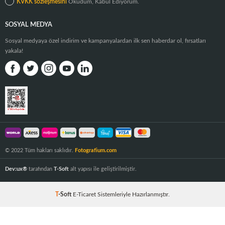
KVKK sözleşmesini
Okudum, Kabul Ediyorum.
SOSYAL MEDYA
Sosyal medyaya özel indirim ve kampanyalardan ilk sen haberdar ol, fırsatları
yakala!
© 2022 Tüm hakları saklıdır.
Fotografium.com
Dev:ux®
tarafından
T-Soft
alt yapısı ile geliştirilmiştir.
T
-Soft
E-Ticaret
Sistemleriyle Hazırlanmıştır.