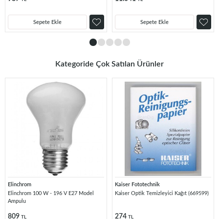
Sepete Ekle
Sepete Ekle
Kategoride Çok Satılan Ürünler
Elinchrom
Kaiser Fototechnik
Elinchrom 100 W - 196 V E27 Model
Kaiser Optik Temizleyici Kağıt (669599)
Ampulu
809
274
TL
TL