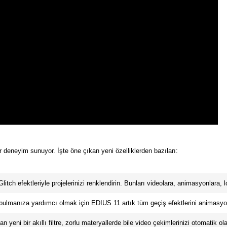
 deneyim sunuyor. İşte öne çıkan yeni özelliklerden bazıları:
litch efektleriyle projelerinizi renklendirin. Bunları videolara, animasyonlara, l
bulmanıza yardımcı olmak için EDIUS 11 artık tüm geçiş efektlerini animasyon
an yeni bir akıllı filtre, zorlu materyallerde bile video çekimlerinizi otomatik o