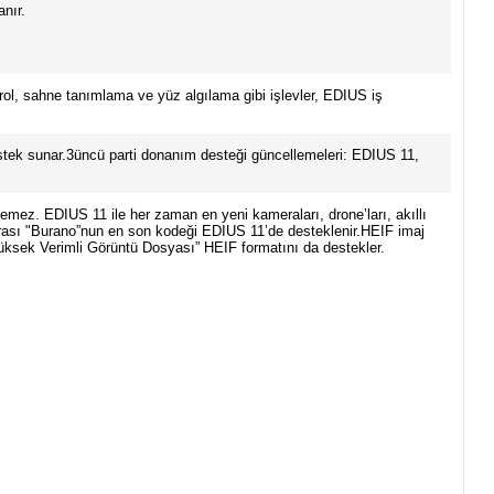
nır.
trol, sahne tanımlama ve yüz algılama gibi işlevler, EDIUS iş
ek sunar.3üncü parti donanım desteği güncellemeleri: EDIUS 11,
emez. EDIUS 11 ile her zaman en yeni kameraları, drone’ları, akıllı
rası "Burano”nun en son kodeği EDIUS 11’de desteklenir.HEIF imaj
Yüksek Verimli Görüntü Dosyası” HEIF formatını da destekler.