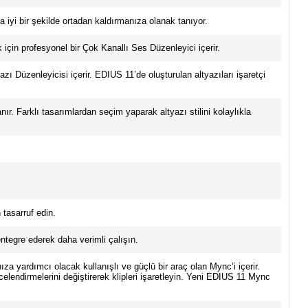
iyi bir şekilde ortadan kaldırmanıza olanak tanıyor.
çin profesyonel bir Çok Kanallı Ses Düzenleyici içerir.
 Düzenleyicisi içerir. EDIUS 11’de oluşturulan altyazıları işaretçi
ır. Farklı tasarımlardan seçim yaparak altyazı stilini kolaylıkla
tasarruf edin.
entegre ederek daha verimli çalışın.
 yardımcı olacak kullanışlı ve güçlü bir araç olan Mync’i içerir.
recelendirmelerini değiştirerek klipleri işaretleyin. Yeni EDIUS 11 Mync