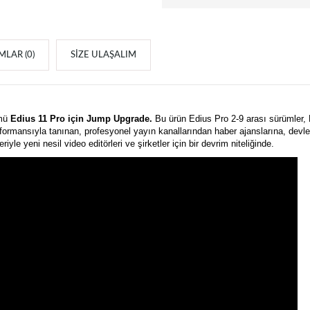
LAR (0)
SIZE ULAŞALIM
ümü
Edius 11
Pro için Jump Upgrade.
Bu ürün Edius Pro 2-9 arası sürümler,
performansıyla tanınan, profesyonel yayın kanallarından haber ajanslarına, dev
yle yeni nesil video editörleri ve şirketler için bir devrim niteliğinde.