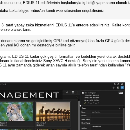
b sunucusu, EDIUS 11 editörlerinin başkalarıyla iş birliği yapmasına olanak ta
ha fazla bilgiye Edius'un kendi web sitesinden erişebilirsiniz
3. taraf yapay zeka hizmetlerini EDIUS 11’e entegre edebilirsiniz. Kalite kon
menize olanak tanır.
 donanımlarına ve genişletilmiş GPU kod çözmeye(daha fazla GPU gücü) dest
n yeni I/O donanımı desteğiyle birlikte gelir.
gramı, EDIUS 11 kadar çok çeşitli formatları ve kodekleri yerel olarak destekl
azlasını kullanabileceksiniz.Sony XAVC H desteği: Sony’nin yeni sinema kame
 11 aynı zamanda giderek artan sayıda akıllı telefon tarafından kullanılan "