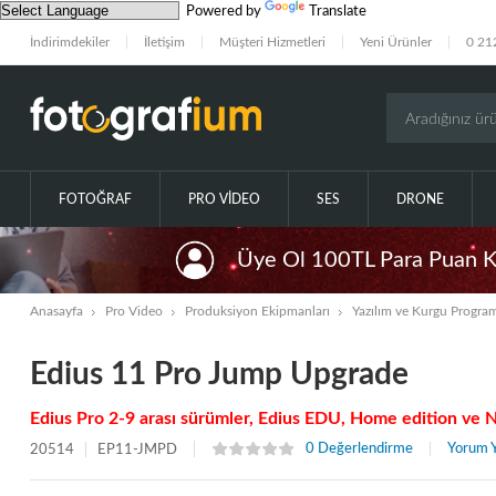
Powered by
Translate
İndirimdekiler
İletişim
Müşteri Hizmetleri
Yeni Ürünler
0 21
FOTOĞRAF
PRO VIDEO
SES
DRONE
Üye Ol 100TL Para Puan 
Anasayfa
Pro Video
Produksiyon Ekipmanları
Yazılım ve Kurgu Program
Edius 11 Pro Jump Upgrade
Edius Pro 2-9 arası sürümler, Edius EDU, Home edition ve 
0 Değerlendirme
Yorum 
20514
EP11-JMPD