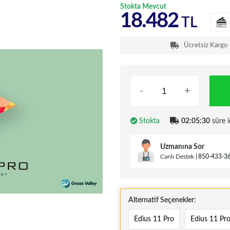
Stokta Mevcut
18.482
TL
Ücretsiz Kargo
-
+
Stokta
02:05:29
süre i
Uzmanına Sor
Canlı Destek
850-433-3
Alternatif Seçenekler:
Edius 11 Pro
Edius 11 Pr