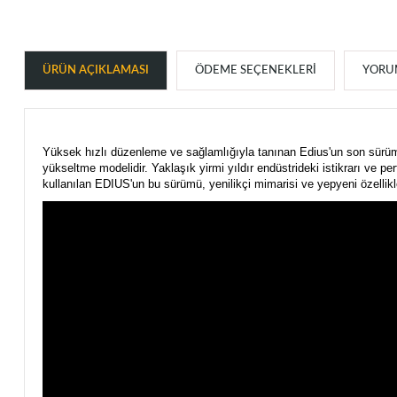
ÜRÜN AÇIKLAMASI
ÖDEME SEÇENEKLERI
YORUM
Yüksek hızlı düzenleme ve sağlamlığıyla tanınan Edius'un son sür
yükseltme modelidir. Yaklaşık yirmi yıldır endüstrideki istikrarı ve 
kullanılan EDIUS'un bu sürümü, yenilikçi mimarisi ve yepyeni özellikleri