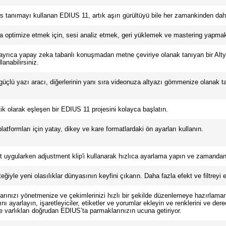
 tanımayı kullanan EDIUS 11, artık aşırı gürültüyü bile her zamankinden daha 
 optimize etmek için, sesi analiz etmek, geri yüklemek ve mastering yapmak i
yrıca yapay zeka tabanlı konuşmadan metne çeviriye olanak tanıyan bir Altyazı
lanabilirsiniz.
 güçlü yazı aracı, diğerlerinin yanı sıra videonuza altyazı gömmenize olanak tan
tik olarak eşleşen bir EDIUS 11 projesini kolayca başlatın.
atformları için yatay, dikey ve kare formatlardaki ön ayarları kullanın.
kt uygularken adjustment klip'i kullanarak hızlıca ayarlama yapın ve zamandan 
ğiyle yeni olasılıklar dünyasının keyfini çıkarın. Daha fazla efekt ve filtreyi 
nızı yönetmenize ve çekimlerinizi hızlı bir şekilde düzenlemeye hazırlamanıza
ını ayarlayın, işaretleyiciler, etiketler ve yorumlar ekleyin ve renklerini ve de
e varlıkları doğrudan EDIUS’ta parmaklarınızın ucuna getiriyor.