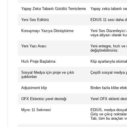
Yapay Zeka Tabanlı Gürültü Temizleme
Yapay zeka tabanlı ses
Yeni Ses Editörü
EDIUS 11 sesi daha da
Konuşmayı Yazıya Dönüştürme
Yeni Ses Düzenleyici a
veya altyazı olarak kul
Yeni Yazı Aracı
Yeni entegre, hızlı ve
değiştirebilirsiniz.
Hızlı Proje Başlatma
Klip ayarlarıyla otoma
Sosyal Medya için proje ve çıktı
Çeşitli sosyal medya pl
şablonları
Adjustment klip
Birden fazla klibe efe
OFX Eklentisi yerel desteği
Yerel OFX eklenti deste
Mync 11 Sekmesi
EDIUS, medya dosyaları
Giriş ve çıkış noktalar
Tab, tüm bu araçları v