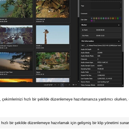
ekimlerinizi hızlı bir şekilde düzenlemeye hazırlamanıza yardımcı olurken, ge
 hızlı bir şekilde düzenlemeye hazırlamak için gelişmiş bir klip yönetimi sunar