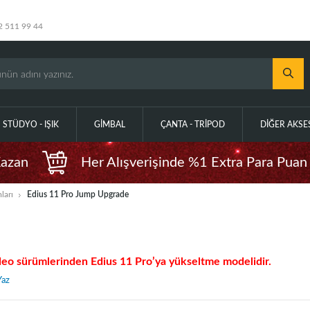
2 511 99 44
STÜDYO - IŞIK
GIMBAL
ÇANTA - TRIPOD
DIĞER AKS
Kazan
Her Alışverişinde %1 Extra Para Puan
ları
Edius 11 Pro Jump Upgrade
Neo sürümlerinden Edius 11 Pro’ya yükseltme modelidir.
Yaz