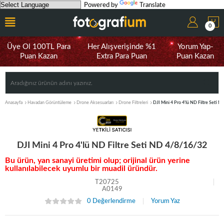
Powered by
Translate
0
Üye Ol 100TL Para
Her Alışverişinde %1
Yorum Yap-
Puan Kazan
Extra Para Puan
Puan Kazan
Anasayfa
Havadan Görüntüleme
Drone Aksesuarları
Drone Filtreleri
DJI Mini 4 Pro 4'lü ND Filtre Seti 
DJI Mini 4 Pro 4'lü ND Filtre Seti ND 4/8/16/32
Bu ürün, yan sanayi üretimi olup; orijinal ürün yerine
kullanılabilecek uyumlu bir muadil üründür.
T20725
A0149
0 Değerlendirme
Yorum Yaz