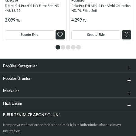
Clascase
Polarpro
DJI Mini 4 Pro 4'lü ND Filtre Seti ND
PolarPro DJI Mini 4 Pro Vivid Collection
4/8/16/32
ND/PL Filtre Seti
2.099
4.299
TL
TL
Sepete Ekle
Sepete Ekle
Popüler Kategoriler
Popüler Ürünler
Markalar
Hızlı Erişim
E-BÜLTENIMIZE ABONE OLUN!
Kampanya ve fırsatlardan haberdar olmak için e-bültenimize abone olmayı
unutmayın.