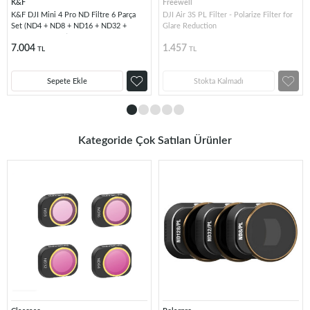
K&F
Freewell
K&F DJI Mini 4 Pro ND Filtre 6 Parça
DJI Air 3S PL Filter - Polarize Filter for
Set (ND4 + ND8 + ND16 + ND32 +
Glare Reduction
ND64 + ND1000)
7.004
1.457
TL
TL
Sepete Ekle
Stokta Kalmadı
Kategoride Çok Satılan Ürünler