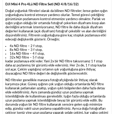
DJI Mini 4 Pro 4Lü ND Filtre Seti (ND 4/8/16/32)
Doğal yoğunluk filtreleri olarak da bilinen ND filtreler; lense gelen ışığın
yoğunluğunu kontrol etmeye yardımcı olurlar. Temel görevi çektiğiniz
görüntünün pozlamasını kontrol etmenize yardımcı olmaktır. Parlak ve
ışığın yoğun olduğu bir ortamda fotoğraf çekerken diyaframı kısıp alan
derinliğini artırmak istemiyorsanız, ND filtre ile daha düşük diyafram
değerleri kullanarak (açık diyafram) fotoğraf çekebilir ve alan derinliğini
düşürebilirsiniz. Filtrenin yoğunluğuna göre kaç stopluk pozlamaya etki
edeceği değişkenlik gösterir. Örneğin;
4x ND filtre – 2 f stop,
8x ND filtre – 3 f stop,
16x ND filtre – 4 f stop,
32x ND filtre – 5 f stop
kadar pozlamaya etki eder. Yani 2x bir ND filtre takıyorsanız 1 f stop
daha az pozlanmış bir görüntü elde edersiniz. Her 2x de, 1 f stop kayba
yol açar. Çekim yaptığınız ortamın ışık yoğunluğuna göre ihtiyaç
duyacağınız ND filtre değeri de değişkenlik gösterecektir.
ND filtreler genellikle manzara fotoğrafçılığında bir ihtiyaç olarak
karşımıza çıkar. Güneş ışığının çok yoğun olduğu ortamlarda ND filtre
kullanarak patlamaları azaltıp, yoğun ışıklı bölgelerden daha fazla detay
elde edebilirsiniz. Aynı zamanda gündüz uzun pozlama yapmak
istenildiğinde de kullanılması gerekebilir. Işığın fazla olduğu ortamlarda
uzun pozlama yapmak istenildiğinde beyaz bir görüntü elde edilir. Bu
durumda yoğun bir ND filtre kullanarak sensöre gelen ışığı minimize
edip, gündüz vakti uzun pozlama yapabilirsiniz. Ayrıca doğa fotoğrafları
çekiyor iseniz yine uzun pozlama yaparak şelale çekimi, kar yağışı çekimi