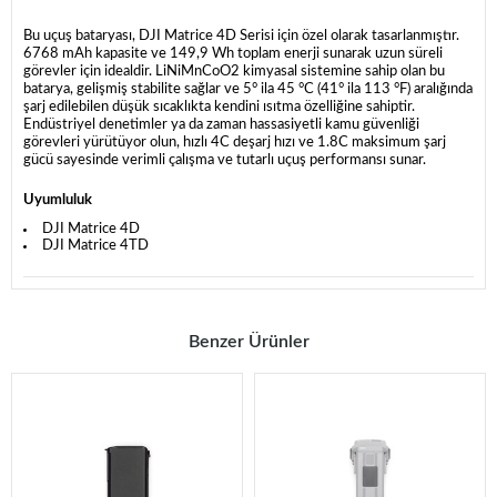
Bu uçuş bataryası, DJI Matrice 4D Serisi için özel olarak tasarlanmıştır.
6768 mAh kapasite ve 149,9 Wh toplam enerji sunarak uzun süreli
görevler için idealdir. LiNiMnCoO2 kimyasal sistemine sahip olan bu
batarya, gelişmiş stabilite sağlar ve 5° ila 45 °C (41° ila 113 °F) aralığında
şarj edilebilen düşük sıcaklıkta kendini ısıtma özelliğine sahiptir.
Endüstriyel denetimler ya da zaman hassasiyetli kamu güvenliği
görevleri yürütüyor olun, hızlı 4C deşarj hızı ve 1.8C maksimum şarj
gücü sayesinde verimli çalışma ve tutarlı uçuş performansı sunar.
Uyumluluk
DJI Matrice 4D
DJI Matrice 4TD
Benzer Ürünler