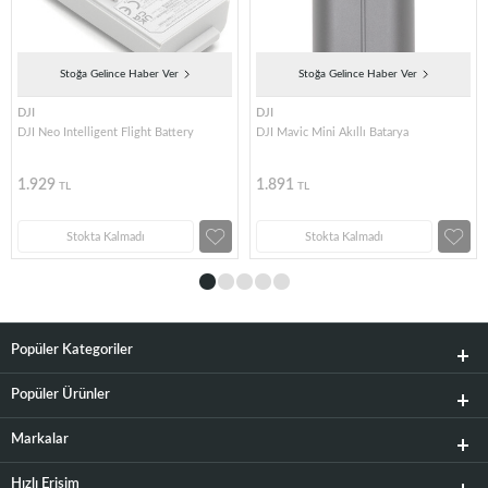
Stoğa Gelince Haber Ver
Stoğa Gelince Haber Ver
DJI
DJI
DJI Neo Intelligent Flight Battery
DJI Mavic Mini Akıllı Batarya
1.929
1.891
TL
TL
Stokta Kalmadı
Stokta Kalmadı
Popüler Kategoriler
Popüler Ürünler
Markalar
Hızlı Erişim