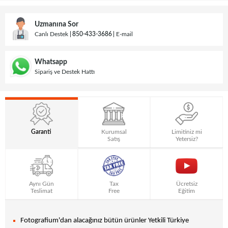
Uzmanına Sor
Canlı Destek
850-433-3686
E-mail
Whatsapp
Sipariş ve Destek Hattı
Garanti
Kurumsal
Limitiniz mi
Satış
Yetersiz?
Aynı Gün
Tax
Ücretsiz
Teslimat
Free
Eğitim
Fotografium'dan alacağınız bütün ürünler Yetkili Türkiye