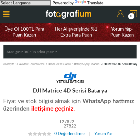
Powered by
Translate
0
Üye Ol 100TL Para
Her Alışverişinde %1
Yorum Yap-
Puan Kazan
Extra Para Puan
Puan Kazan
Anasayfa
Havadan Görüntüleme
Drone Aksesuarları
Batarya/Şarj Cihazları
DJI Matrice 4D Serisi Batarya
DJI Matrice 4D Serisi Batarya
Fiyat ve stok bilgisi almak için
WhatsApp hattımız
üzerinden
iletişime geçiniz.
T27822
27822
0 Değerlendirme
Yorum Yaz