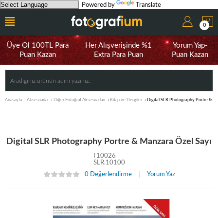
Powered by
Translate
0
Üye Ol 100TL Para
Her Alışverişinde %1
Yorum Yap-
Puan Kazan
Extra Para Puan
Puan Kazan
Anasayfa
Aksesuarlar
Diğer Fotoğraf Aksesuarları
Kitap ve Dergiler
Digital SLR Photography Portre & M
Digital SLR Photography Portre & Manzara Özel Sayı
T10026
SLR.10100
0 Değerlendirme
Yorum Yaz