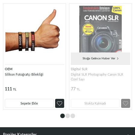
Stoğa Gelince Haber Ver
OEM
Digital SLR
Silikon Fotoğrafçı Bilekliği
Digital SLR Photography Canon SLR
Özel Sayı
111
77
TL
TL
Sepete Ekle
Stokta Kalmadı
Popüler Kategoriler