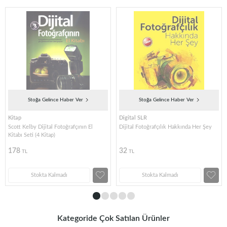
Stoğa Gelince Haber Ver
Stoğa Gelince Haber Ver
Kitap
Digital SLR
Scott Kelby Dijital Fotoğrafçının El
Dijital Fotoğrafçılık Hakkında Her Şey
Kitabı Seti (4 Kitap)
178
32
TL
TL
Stokta Kalmadı
Stokta Kalmadı
Kategoride Çok Satılan Ürünler