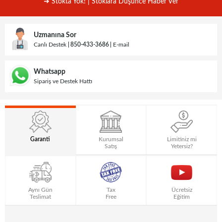
➜ Stokta Yok! | Stoklara Düşünce Haber Ver
Uzmanına Sor
Canlı Destek
850-433-3686
E-mail
Whatsapp
Sipariş ve Destek Hattı
Garanti
Kurumsal
Limitiniz mi
Satış
Yetersiz?
Aynı Gün
Tax
Ücretsiz
Teslimat
Free
Eğitim