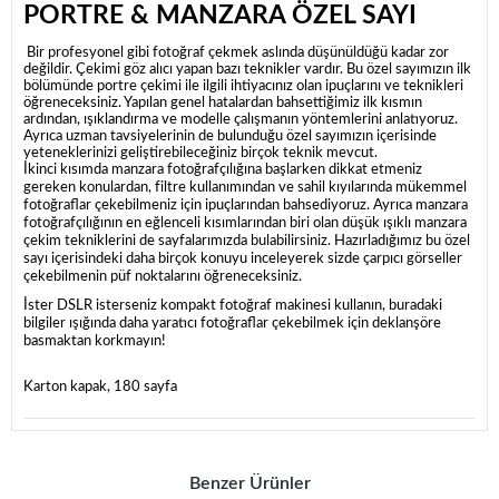
PORTRE & MANZARA ÖZEL SAYI
Bir profesyonel gibi fotoğraf çekmek aslında düşünüldüğü kadar zor
değildir. Çekimi göz alıcı yapan bazı teknikler vardır. Bu özel sayımızın ilk
bölümünde portre çekimi ile ilgili ihtiyacınız olan ipuçlarını ve teknikleri
öğreneceksiniz. Yapılan genel hatalardan bahsettiğimiz ilk kısmın
ardından, ışıklandırma ve modelle çalışmanın yöntemlerini anlatıyoruz.
Ayrıca uzman tavsiyelerinin de bulunduğu özel sayımızın içerisinde
yeteneklerinizi geliştirebileceğiniz birçok teknik mevcut.
İkinci kısımda manzara fotoğrafçılığına başlarken dikkat etmeniz
gereken konulardan, filtre kullanımından ve sahil kıyılarında mükemmel
fotoğraflar çekebilmeniz için ipuçlarından bahsediyoruz. Ayrıca manzara
fotoğrafçılığının en eğlenceli kısımlarından biri olan düşük ışıklı manzara
çekim tekniklerini de sayfalarımızda bulabilirsiniz. Hazırladığımız bu özel
sayı içerisindeki daha birçok konuyu inceleyerek sizde çarpıcı görseller
çekebilmenin püf noktalarını öğreneceksiniz.
İster DSLR isterseniz kompakt fotoğraf makinesi kullanın, buradaki
bilgiler ışığında daha yaratıcı fotoğraflar çekebilmek için deklanşöre
basmaktan korkmayın!
Karton kapak, 180 sayfa
Benzer Ürünler