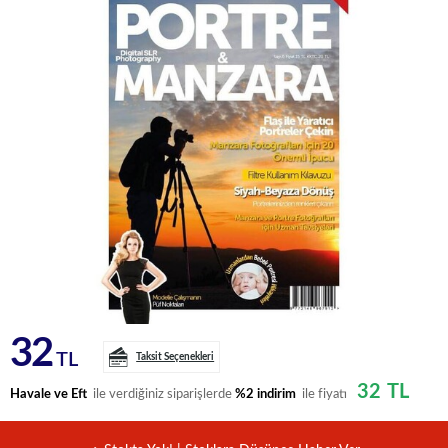
32
TL
Taksit Seçenekleri
32
TL
Havale ve Eft
ile verdiğiniz siparişlerde
%2 indirim
ile fiyatı