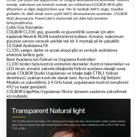
CL330, çok çeşitli ışık değiştiriciler ve fotoğraf aksesuarlarıyla uyumludur. Bowens
montajı, maksimum ışık kontrolü sunmak için softbox'lara (COLBOR BP45 gibi)
difüzörlere ve diğer değiştiricilere uyar. Her iki taraftaki NATO oluğu, tripodlar,
gimballer vb. dahil olmak üzere çeşitli NATO aksesuarlarıyla uyumludur. COLBOR
NQD aksesuarıyla, PowerCube'ü oluşturmak için daha fazla armatürü
birleştirebilirsiniz.
Çoklu Güç Kaynakları
COLBOR CL330, güç, güvenlik ve güvenilirlik sunmak için altın
kaplamalı Neutrik REAN konektörlerini kullanır. Armatür, maksimum
gücünün yarısını verecek şekilde tek bir V montajlı pil ile çalışabilir.
10 Dahili Aydınlatma FX
CL330, yangın, darbe ve arızalı ampul gibi on yerleşik aydınlatma
efektiyle birlikte gelir.
Basit Ayarlama için Fiziksel ve Uygulama Kontrolleri
CL330 birden fazla kontrol yöntemini destekler. Kontrol tekerlekleri ve
LED ekran, armatür yakında olduğunda fiziksel ayarlama olanağı sunar,
ancak COLBOR Studio Uygulaması ve isteğe bağlı CTRL1 fiziksel
denetleyici, uzaktan kontrole olanak tanır. Ayrıca Mesh Ağ İletişimi
Modülü ve yükseltilmiş 2,4 GHz kanal, uygulamanın kontrol mesafesini
492'ye kadar genişletir.
COLBOR EdgeMax Uygulaması fikstür donanım yazılımını yükseltmek
için kullanılır.