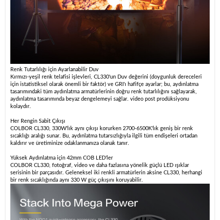
Renk Tutarlılığı için Ayarlanabilir Duv
Kırmızı-yeşil renk telafisi işlevleri, CL330'un Duv değerini (doygunluk dereceleri
için istatistiksel olarak önemli bir faktör) ve GRI'ı hafifçe ayarlar; bu, aydınlatma
tasarımındaki tüm aydınlatma armatürlerinin doğru renk tutarlılığını sağlayarak,
aydınlatma tasarımında beyaz dengelemeyi sağlar. video post prodüksiyonu
kolaydır.
Her Rengin Sabit Çıkışı
COLBOR CL330, 330W'lık aynı çıkışı korurken 2700-6500K'lık geniş bir renk
sıcaklığı aralığı sunar. Bu, aydınlatma tutarsızlığıyla ilgili tüm endişeleri ortadan
kaldırır ve üretiminize odaklanmanıza olanak tanır.
Yüksek Aydınlatma için 42mm COB LED'ler
COLBOR CL330, fotoğraf, video ve daha fazlasına yönelik güçlü LED ışıklar
serisinin bir parçasıdır. Geleneksel iki renkli armatürlerin aksine CL330, herhangi
bir renk sıcaklığında aynı 330 W güç çıkışını koruyabilir.