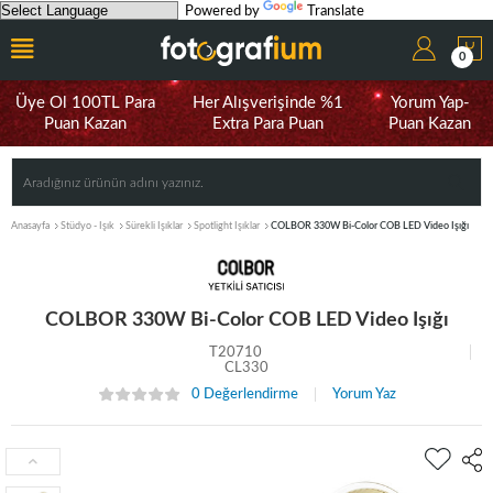
Powered by
Translate
0
Üye Ol 100TL Para
Her Alışverişinde %1
Yorum Yap-
Puan Kazan
Extra Para Puan
Puan Kazan
Anasayfa
Stüdyo - Işık
Sürekli Işıklar
Spotlight Işıklar
COLBOR 330W Bi-Color COB LED Video Işığı
COLBOR 330W Bi-Color COB LED Video Işığı
T20710
CL330
0 Değerlendirme
Yorum Yaz