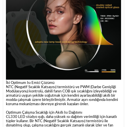
İki Optimum Isı Emici Çözümü
NTC (Negatif Sıcaklık Katsayısı) termistörü ve PWM (Darbe Genişliği
Modülasyonu) kontrolü, dahili fanın COB ışık sıcaklığını izleyebildiği ve
armatürü uygun şekilde soğutmak için kendini ayarlayabildiği akıllı bir
modda çalışmak üzere birleştirilmiştir. Armatür aşırı ısındığında kendini
koruma mekanizması devreye girerek kazaları önler.
Optimum Çalışma Sıcaklığı için Akıllı Isı Dağıtımı
CL330 LED stüdyo ışığı, daha yüksek ısı dağıtım verimliliği için kanatlı
tüpler kullanır. Bir NTC (Negatif Sıcaklık Katsayısı) termistörü ile
donatılmış olup, çalışma sıcaklığını gerçek zamanlı olarak izler ve fan