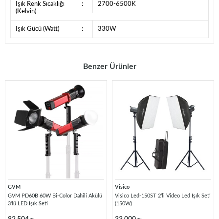
Işık Renk Sıcaklığı
:
2700-6500K
(Kelvin)
Işık Gücü (Watt)
:
330W
Benzer Ürünler
GVM
Visico
GVM PD60B 60W Bi-Color Dahili Akülü
Visico Led-150ST 2’li Video Led Işık Seti
3'lü LED Işık Seti
(150W)