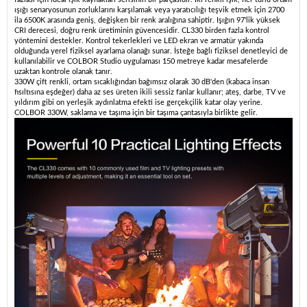
ışığı senaryosunun zorluklarını karşılamak veya yaratıcılığı teşvik etmek için 2700
ila 6500K arasında geniş, değişken bir renk aralığına sahiptir. Işığın 97'lik yüksek
CRI derecesi, doğru renk üretiminin güvencesidir. CL330 birden fazla kontrol
yöntemini destekler. Kontrol tekerlekleri ve LED ekran ve armatür yakında
olduğunda yerel fiziksel ayarlama olanağı sunar. İsteğe bağlı fiziksel denetleyici de
kullanılabilir ve COLBOR Studio uygulaması 150 metreye kadar mesafelerde
uzaktan kontrole olanak tanır.
330W çift renkli, ortam sıcaklığından bağımsız olarak 30 dB'den (kabaca insan
fısıltısına eşdeğer) daha az ses üreten ikili sessiz fanlar kullanır; ateş, darbe, TV ve
yıldırım gibi on yerleşik aydınlatma efekti ise gerçekçilik katar olay yerine.
COLBOR 330W, saklama ve taşıma için bir taşıma çantasıyla birlikte gelir.