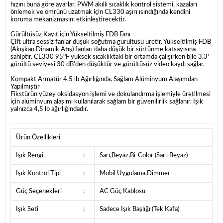
hızını buna göre ayarlar. PWM akıllı sıcaklık kontrol sistemi, kazaları
önlemek ve ömrünü uzatmak için CL330 aşırı ısındığında kendini
koruma mekanizmasını etkinleştirecektir.
Gürültüsüz Kayıt için Yükseltilmiş FDB Fanı
Çift ultra sessiz fanlar düşük soğutma gürültüsü üretir. Yükseltilmiş FDB
(Akışkan Dinamik Atış) fanları daha düşük bir sürtünme katsayısına
sahiptir. CL330 95°F yüksek sıcaklıktaki bir ortamda çalışırken bile 3,3'
gürültü seviyesi 30 dB'den düşüktür ve gürültüsüz video kaydı sağlar.
Kompakt Armatür 4,5 lb Ağırlığında, Sağlam Alüminyum Alaşımdan
Yapılmıştır
Fikstürün yüzey oksidasyon işlemi ve dokulandırma işlemiyle üretilmesi
için alüminyum alaşımı kullanılarak sağlam bir güvenilirlik sağlanır. Işık
yalnızca 4,5 lb ağırlığındadır.
Ürün Özellikleri
Işık Rengi
:
Sarı,Beyaz,Bi-Color (Sarı-Beyaz)
Işık Kontrol Tipi
:
Mobil Uygulama,Dimmer
Güç Seçenekleri
:
AC Güç Kablosu
Işık Seti
:
Sadece Işık Başlığı (Tek Kafa)