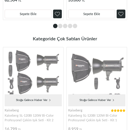
82.504
33.000
TL
TL
Sepete Ekle
Sepete Ekle
Kategoride Çok Satılan Ürünler
Stoğa Gelince Haber Ver
Stoğa Gelince Haber Ver
Kaiseberg
Kaiseberg
Kaiseberg SL-120BI 120W Bi-Color
Kaiseberg SL-120BI 120W Bi-Color
Profesyonel Çekim Işık Seti - Kit 2
Profesyonel Çekim Işık Seti - Kit 1
16.799
8.959
TL
TL