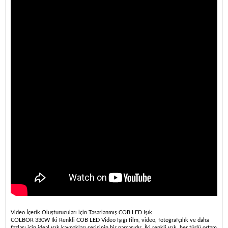
Video İçerik Oluşturucuları için Tasarlanmış COB LED Işık
COLBOR 330W İki Renkli COB LED Video Işığı film, video, fotoğrafçılık ve daha
fazlası için ideal ışık kaynakları serisinin bir parçasıdır. İki renkli ışık, her türlü ortam