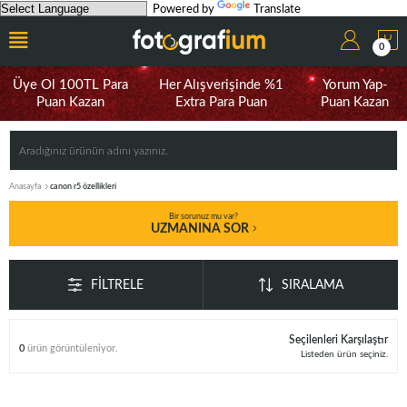
Powered by
Translate
0
Üye Ol 100TL Para
Her Alışverişinde %1
Yorum Yap-
Puan Kazan
Extra Para Puan
Puan Kazan
Anasayfa
canon r5 özellikleri
Bir sorunuz mu var?
UZMANINA SOR
FILTRELE
SIRALAMA
Seçilenleri Karşılaştır
0
ürün görüntüleniyor.
Listeden ürün seçiniz.