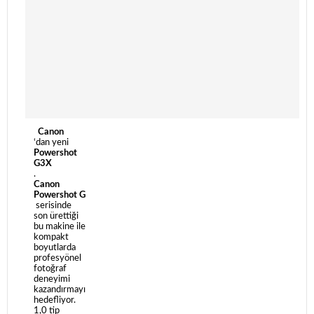
Canon
‘dan yeni
Powershot
G3X
.
Canon
Powershot G
serisinde
son ürettiği
bu makine ile
kompakt
boyutlarda
profesyönel
fotoğraf
deneyimi
kazandırmayı
hedefliyor.
1,0 tip