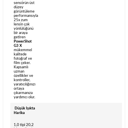
sensörün üst
düzey
görüntüleme
performansıyla
25x zum
lensin çok
yönlülüğünü
bir araya
getiren
PowerShot
G3 X
mükemmel
kalitede
fotoğraf ve
film çeker.
Kapsamlı
uzman
özellikler ve
kontroller,
yaratıcılığınızı
ortaya
çıkarmanıza
yardımcı olur.
Düşük Işıkta
Harika
1,0 tipi 20,2