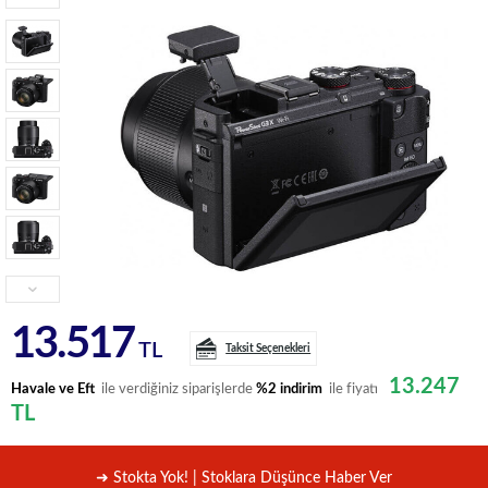
13.517
TL
Taksit Seçenekleri
13.247
Havale ve Eft
ile verdiğiniz siparişlerde
%2 indirim
ile fiyatı
TL
➜ Stokta Yok! | Stoklara Düşünce Haber Ver