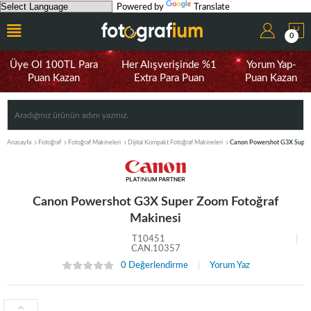
Powered by
Translate
0
Üye Ol 100TL Para
Her Alışverişinde %1
Yorum Yap-
Puan Kazan
Extra Para Puan
Puan Kazan
Anasayfa
Fotoğraf
Fotoğraf Makineleri
Dijital Kompakt Fotoğraf Makineleri
Canon Powershot G3X Super 
Canon Powershot G3X Super Zoom Fotoğraf
Makinesi
T10451
CAN.10357
0 Değerlendirme
Yorum Yaz