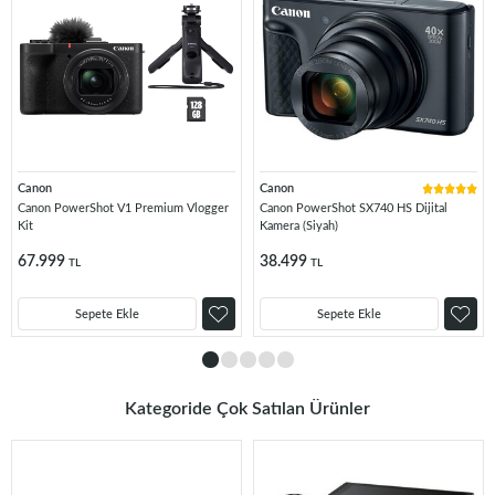
Canon
Canon
Canon PowerShot V1 Premium Vlogger
Canon PowerShot SX740 HS Dijital
Kit
Kamera (Siyah)
67.999
38.499
TL
TL
Sepete Ekle
Sepete Ekle
Kategoride Çok Satılan Ürünler