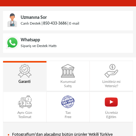
Uzmanına Sor
Canlı Destek
850-433-3686
E-mail
Whatsapp
Sipariş ve Destek Hattı
Garanti
Kurumsal
Limitiniz mi
Satış
Yetersiz?
Aynı Gün
Tax
Ücretsiz
Teslimat
Free
Eğitim
Fotografium'dan alacağınız bütün ürünler Yetkili Türkiye