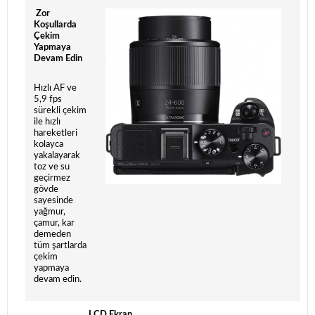
Zor
Koşullarda
Çekim
Yapmaya
Devam Edin
Hızlı AF ve
5,9 fps
sürekli çekim
ile hızlı
hareketleri
kolayca
yakalayarak
toz ve su
geçirmez
gövde
sayesinde
yağmur,
çamur, kar
demeden
tüm şartlarda
çekim
yapmaya
devam edin.
LCD Ekran