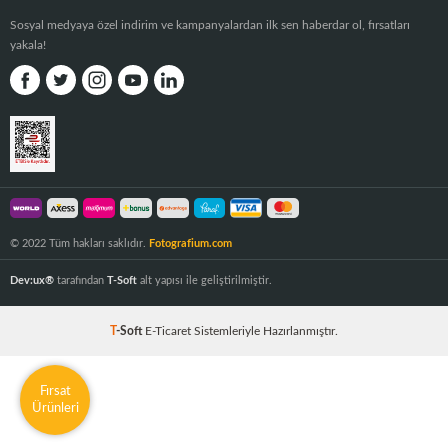
Sosyal medyaya özel indirim ve kampanyalardan ilk sen haberdar ol, fırsatları
yakala!
© 2022 Tüm hakları saklıdır.
Fotografium.com
Dev:ux®
tarafından
T-Soft
alt yapısı ile geliştirilmiştir.
T
-Soft
E-Ticaret
Sistemleriyle Hazırlanmıştır.
Fırsat
Ürünleri