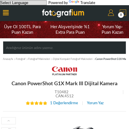
Powered by
Translate
0
Üye Ol 100TL Para
Her Alışverişinde %1
Yorum Yap-
Puan Kazan
Extra Para Puan
Puan Kazan
Anasayfa
Fotoğraf
Fotoğraf Makineleri
Dijital Kompakt Fotoğraf Makineleri
Canon PowerShot G1X Mark II
Canon PowerShot G1X Mark III Dijital Kamera
T10482
CAN.4512
1 Değerlendirme
Yorum Yaz