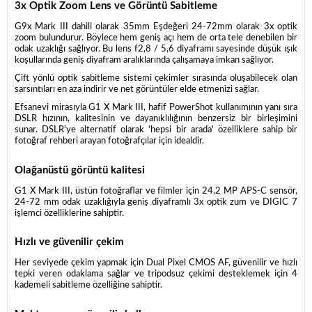
3x Optik Zoom Lens ve Görüntü Sabitleme
G9x Mark III dahili olarak 35mm Eşdeğeri 24-72mm olarak 3x optik
zoom bulundurur. Böylece hem geniş açı hem de orta tele denebilen bir
odak uzaklığı sağlıyor. Bu lens f2,8 / 5,6 diyaframı sayesinde düşük ışık
koşullarında geniş diyafram aralıklarında çalışamaya imkan sağlıyor.
Çift yönlü optik sabitleme sistemi çekimler sırasında oluşabilecek olan
sarsıntıları en aza indirir ve net görüntüler elde etmenizi sağlar.
Efsanevi mirasıyla G1 X Mark III, hafif PowerShot kullanımının yanı sıra
DSLR hızının, kalitesinin ve dayanıklılığının benzersiz bir birleşimini
sunar. DSLR'ye alternatif olarak 'hepsi bir arada' özelliklere sahip bir
fotoğraf rehberi arayan fotoğrafçılar için idealdir.
Olağanüstü görüntü kalitesi
G1 X Mark III, üstün fotoğraflar ve filmler için 24,2 MP APS-C sensör,
24-72 mm odak uzaklığıyla geniş diyaframlı 3x optik zum ve DIGIC 7
işlemci özelliklerine sahiptir.
Hızlı ve güvenilir çekim
Her seviyede çekim yapmak için Dual Pixel CMOS AF, güvenilir ve hızlı
tepki veren odaklama sağlar ve tripodsuz çekimi desteklemek için 4
kademeli sabitleme özelliğine sahiptir.