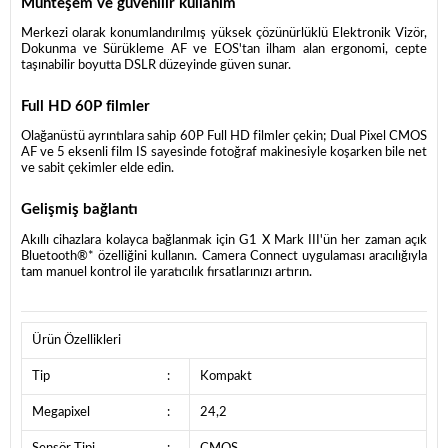
Muhteşem ve güvenilir kullanım
Merkezi olarak konumlandırılmış yüksek çözünürlüklü Elektronik Vizör,
Dokunma ve Sürükleme AF ve EOS'tan ilham alan ergonomi, cepte
taşınabilir boyutta DSLR düzeyinde güven sunar.
Full HD 60P filmler
Olağanüstü ayrıntılara sahip 60P Full HD filmler çekin; Dual Pixel CMOS
AF ve 5 eksenli film IS sayesinde fotoğraf makinesiyle koşarken bile net
ve sabit çekimler elde edin.
Gelişmiş bağlantı
Akıllı cihazlara kolayca bağlanmak için G1 X Mark III'ün her zaman açık
Bluetooth®* özelliğini kullanın. Camera Connect uygulaması aracılığıyla
tam manuel kontrol ile yaratıcılık fırsatlarınızı artırın.
Ürün Özellikleri
Tip
:
Kompakt
Megapixel
:
24,2