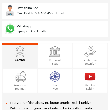
Uzmanına Sor
Canlı Destek
850-433-3686
E-mail
Whatsapp
Sipariş ve Destek Hattı
Garanti
Kurumsal
Limitiniz mi
Satış
Yetersiz?
Aynı Gün
Tax
Ücretsiz
Teslimat
Free
Eğitim
Fotografium'dan alacağınız bütün ürünler Yetkili Türkiye
Distribütörünün garantisi altındadır. Farklı platformlarda