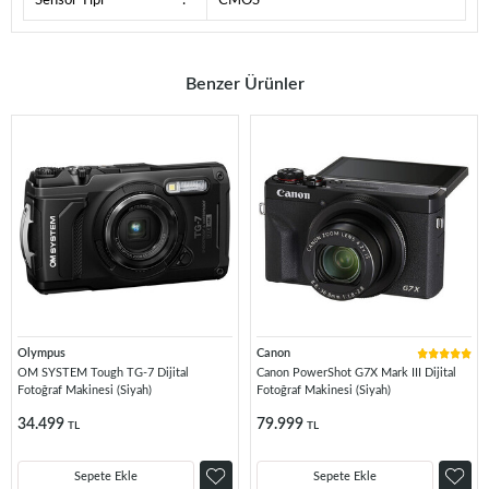
Sensör Tipi
:
CMOS
Benzer Ürünler
Olympus
Canon
OM SYSTEM Tough TG-7 Dijital
Canon PowerShot G7X Mark III Dijital
Fotoğraf Makinesi (Siyah)
Fotoğraf Makinesi (Siyah)
34.499
79.999
TL
TL
Sepete Ekle
Sepete Ekle