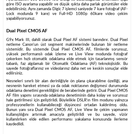
göre ISO ayarlama yapabilir ve düşük ışıkta daha parlak görüntüler elde
edebilirsiniz. Aynı zamanda Digic 7 işlemci saniyede 7 kare fotoğraf (AF-
Lock modunda 9 kare) ve Full-HD 1080p 60kare video çekim
yapabiliyorsunuz.
Dual Pixel CMOS AF
G9x Mark III, dahili olarak Dual Pixel AF sistemi barındırır. Dual Pixel
netleme Canon’un üst segment makinelerinde bulunan bir netleme
sistemidir. Bu sistemde Dual Pixel CMOS AF, filmlerde sorunsuz,
yüksek performanslı odak izleme ve Live View modunda fotoğraf
çekerken hızlı otomatik odaklama elde etmek için tasarlanmış sensör
tabanlı, faz algılamalı bir Otomatik Odaklama (AF) teknolojisidir. Bu
sayede fotoğraflarınız ve videolarınız daha net ve keskin sonuçlar elde
edilirsiniz.
Nesneleri sınırlı bir alan derinliğiyle ön plana çıkarabilme özelliği, ana
nesnenin hareket etmesi ya da odak noktasının değişmesi durumunda
odaklama denetimi gerekliliğini de beraberinde getirir. Dual Pixel CMOS
AF film yapımı sırasında odaklama denetiminin daha kolay ve sorunsuz
hale getirilmesi için geliştirildi. Böylelikle DSLR'ın film modunu yalnızca
profesyonellerin kullanabileceği düşüncesi ortadan kaldırılmış oldu.
Bunun yanı sıra Dual Pixel CMOS AF, Live View ile çekim yapmanın
kullanışlılığını artırmak amacıyla geliştirildi ve bu sayede, vizör
kullanılırken elde edilen performansı yakalama konusunda ilerleme
kaydedildi.