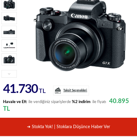
41.730
TL
Taksit Seçenekleri
40.895
Havale ve Eft
ile verdiğiniz siparişlerde
%2 indirim
ile fiyatı
TL
➜ Stokta Yok! | Stoklara Düşünce Haber Ver