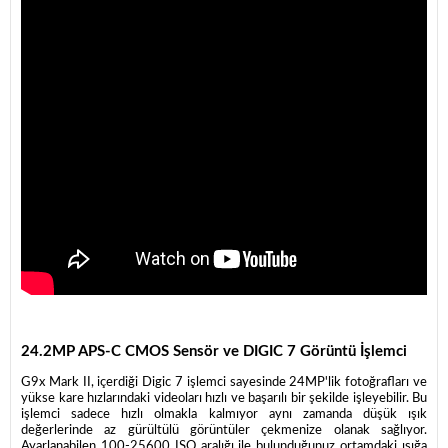
24.2MP APS-C CMOS Sensör ve DIGIC 7 Görüntü İşlemci
G9x Mark II, içerdiği Digic 7 işlemci sayesinde 24MP'lik fotoğrafları ve
yükse kare hızlarındaki videoları hızlı ve başarılı bir şekilde işleyebilir. Bu
işlemci sadece hızlı olmakla kalmıyor aynı zamanda düşük ışık
değerlerinde az gürültülü görüntüler çekmenize olanak sağlıyor.
Ayarlanabilen 100-25600 ISO aralığı ile bulunduğunuz ortamdaki ışığa