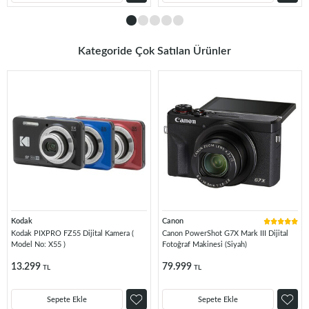
Kategoride Çok Satılan Ürünler
Kodak
Canon
Kodak PIXPRO FZ55 Dijital Kamera (
Canon PowerShot G7X Mark III Dijital
Model No: X55 )
Fotoğraf Makinesi (Siyah)
13.299
79.999
TL
TL
Sepete Ekle
Sepete Ekle