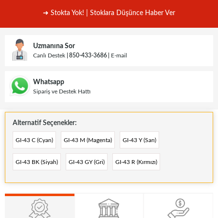
➜ Stokta Yok! | Stoklara Düşünce Haber Ver
Uzmanına Sor
Canlı Destek
850-433-3686
E-mail
Whatsapp
Sipariş ve Destek Hattı
Alternatif Seçenekler:
GI-43 C (Cyan)
GI-43 M (Magenta)
GI-43 Y (Sarı)
GI-43 BK (Siyah)
GI-43 GY (Gri)
GI-43 R (Kırmızı)