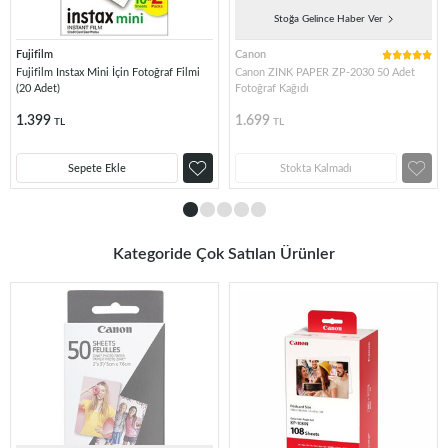
Stoğa Gelince Haber Ver
Fujifilm
Canon
Fujifilm Instax Mini İçin Fotoğraf Filmi
Canon ZINK PAPER ZP-2030 50 Adet
(20 Adet)
Fotoğraf Kağıdı
1.399
1.699
TL
TL
Sepete Ekle
Stokta Kalmadı
Kategoride Çok Satılan Ürünler