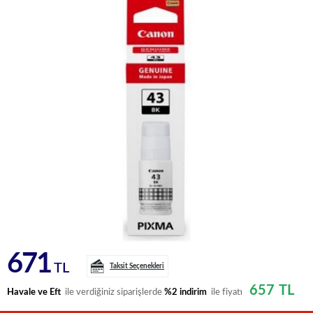
671
TL
Taksit Seçenekleri
657
TL
Havale ve Eft
ile verdiğiniz siparişlerde
%2 indirim
ile fiyatı