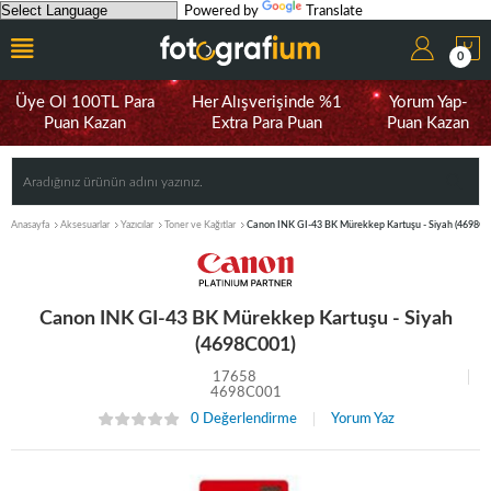
Powered by
Translate
0
Üye Ol 100TL Para
Her Alışverişinde %1
Yorum Yap-
Puan Kazan
Extra Para Puan
Puan Kazan
Anasayfa
Aksesuarlar
Yazıcılar
Toner ve Kağıtlar
Canon INK GI-43 BK Mürekkep Kartuşu - Siyah (4698C0
Canon INK GI-43 BK Mürekkep Kartuşu - Siyah
(4698C001)
17658
4698C001
0 Değerlendirme
Yorum Yaz