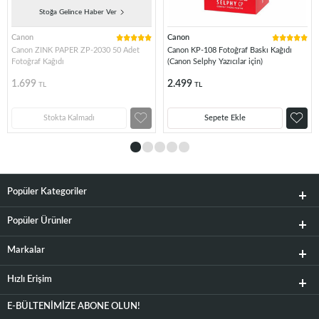
Stoğa Gelince Haber Ver
Canon
Canon
Canon ZINK PAPER ZP-2030 50 Adet
Canon KP-108 Fotoğraf Baskı Kağıdı
Fotoğraf Kağıdı
(Canon Selphy Yazıcılar için)
1.699
2.499
TL
TL
Stokta Kalmadı
Sepete Ekle
Popüler Kategoriler
Popüler Ürünler
Markalar
Hızlı Erişim
E-BÜLTENIMIZE ABONE OLUN!