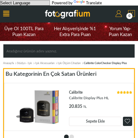
Powered by
Translate
0
Üye Ol 100TL Para
Her Alışverişinde %1
Yorum Yap-
Puan Kazan
Extra Para Puan
Puan Kazan
Anasayfa
Stüdyo - Işık
Işık Aksesuarları
Işık Ölçüm Cihazları
Calibrite ColorChecker Display Plus
Bu Kategorinin En Çok Satan Ürünleri
Calibrite
Calibrite Display Plus HL
20.835
TL
Sepete Ekle