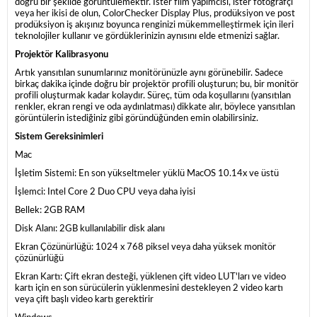
doğru bir şekilde görüntülemektir. İster film yapımcısı, ister fotoğrafçı
veya her ikisi de olun, ColorChecker Display Plus, prodüksiyon ve post
prodüksiyon iş akışınız boyunca renginizi mükemmelleştirmek için ileri
teknolojiler kullanır ve gördüklerinizin aynısını elde etmenizi sağlar.
Projektör Kalibrasyonu
Artık yansıtılan sunumlarınız monitörünüzle aynı görünebilir. Sadece
birkaç dakika içinde doğru bir projektör profili oluşturun; bu, bir monitör
profili oluşturmak kadar kolaydır. Süreç, tüm oda koşullarını (yansıtılan
renkler, ekran rengi ve oda aydınlatması) dikkate alır, böylece yansıtılan
görüntülerin istediğiniz gibi göründüğünden emin olabilirsiniz.
Sistem Gereksinimleri
Mac
İşletim Sistemi: En son yükseltmeler yüklü MacOS 10.14x ve üstü
İşlemci: Intel Core 2 Duo CPU veya daha iyisi
Bellek: 2GB RAM
Disk Alanı: 2GB kullanılabilir disk alanı
Ekran Çözünürlüğü: 1024 x 768 piksel veya daha yüksek monitör
çözünürlüğü
Ekran Kartı: Çift ekran desteği, yüklenen çift video LUT'ları ve video
kartı için en son sürücülerin yüklenmesini destekleyen 2 video kartı
veya çift başlı video kartı gerektirir