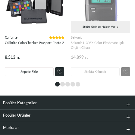
Stoğa Gelince Haber Ver
Calibrite
Sekonic
Calibrite ColorChecker Passport Photo 2
Sekonic L-308X Color Flashmate Işık
Ölçüm Cihazı
8.513
14.899
TL
TL
Sepete Ekle
Stokta Kalmadı
Popüler Kategoriler
Popüler Ürünler
Markalar