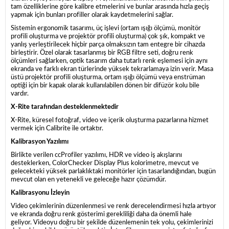
tam özelliklerine göre kalibre etmelerini ve bunlar arasında hızla geçiş
yapmak için bunları profiller olarak kaydetmelerini sağlar.
Sistemin ergonomik tasarımı, üç işlevi (ortam ışığı ölçümü, monitör
profili oluşturma ve projektör profili oluşturma) çok şık, kompakt ve
yanlış yerleştirilecek hiçbir parça olmaksızın tam entegre bir cihazda
birleştirir. Özel olarak tasarlanmış bir RGB filtre seti, doğru renk
ölçümleri sağlarken, optik tasarım daha tutarlı renk eşlemesi için aynı
ekranda ve farklı ekran türlerinde yüksek tekrarlamaya izin verir. Masa
üstü projektör profili oluşturma, ortam ışığı ölçümü veya enstrüman
optiği için bir kapak olarak kullanılabilen dönen bir difüzör kolu bile
vardır.
X-Rite tarafından desteklenmektedir
X-Rite, küresel fotoğraf, video ve içerik oluşturma pazarlarına hizmet
vermek için Calibrite ile ortaktır.
Kalibrasyon Yazılımı
Birlikte verilen ccProfiler yazılımı, HDR ve video iş akışlarını
desteklerken, ColorChecker Display Plus kolorimetre, mevcut ve
gelecekteki yüksek parlaklıktaki monitörler için tasarlandığından, bugün
mevcut olan en yetenekli ve geleceğe hazır çözümdür.
Kalibrasyonu İzleyin
Video çekimlerinin düzenlenmesi ve renk derecelendirmesi hızla artıyor
ve ekranda doğru renk gösterimi gerekliliği daha da önemli hale
geliyor. Videoyu doğru bir şekilde düzenlemenin tek yolu, çekimlerinizi