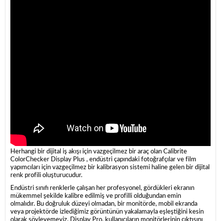
Herhangi bir dijital iş akışı için vazgeçilmez bir araç olan Calibrite
ColorChecker Display Plus , endüstri çapındaki fotoğrafçılar ve film
yapımcıları için vazgeçilmez bir kalibrasyon sistemi haline gelen bir dijital
renk profili oluşturucudur.
Endüstri sınıfı renklerle çalışan her profesyonel, gördükleri ekranın
mükemmel şekilde kalibre edilmiş ve profilli olduğundan emin
olmalıdır. Bu doğruluk düzeyi olmadan, bir monitörde, mobil ekranda
veya projektörde izlediğimiz görüntünün yakalamayla eşleştiğini kesin
olarak söyleyemeyiz. Display Pro, kullanıcıların monitörlerinin çıktısını