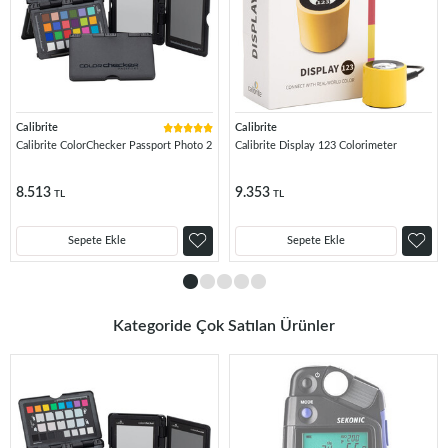
Calibrite
Calibrite
Calibrite ColorChecker Passport Photo 2
Calibrite Display 123 Colorimeter
8.513
9.353
TL
TL
Sepete Ekle
Sepete Ekle
Kategoride Çok Satılan Ürünler