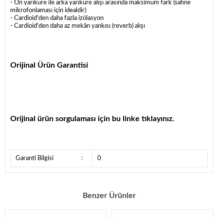
- Ön yarıküre ile arka yarıküre alışı arasında maksimum fark (sahne
mikrofonlaması için idealdir)
- Cardioid'den daha fazla izölasyon
- Cardioid'den daha az mekân yankısı (reverb) alışı
Orijinal Ürün Garantisi
Orijinal ürün sorgulaması için
bu linke tıklayınız.
Garanti Bilgisi
:
0
Benzer Ürünler