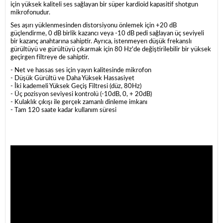
için yüksek kaliteli ses sağlayan bir süper kardioid kapasitif shotgun
mikrofonudur.
Ses aşırı yüklenmesinden distorsiyonu önlemek için +20 dB
güçlendirme, 0 dB birlik kazancı veya -10 dB pedi sağlayan üç seviyeli
bir kazanç anahtarına sahiptir. Ayrıca, istenmeyen düşük frekanslı
gürültüyü ve gürültüyü çıkarmak için 80 Hz'de değiştirilebilir bir yüksek
geçirgen filtreye de sahiptir.
- Net ve hassas ses için yayın kalitesinde mikrofon
- Düşük Gürültü ve Daha Yüksek Hassasiyet
- İki kademeli Yüksek Geçiş Filtresi (düz, 80Hz)
- Üç pozisyon seviyesi kontrolü (-10dB, 0, + 20dB)
- Kulaklık çıkışı ile gerçek zamanlı dinleme imkanı
- Tam 120 saate kadar kullanım süresi