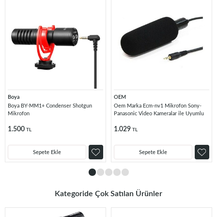
Boya
OEM
Boya BY-MM1+ Condenser Shotgun
Oem Marka Ecm-nv1 Mikrofon Sony-
Mikrofon
Panasonic Video Kameralar ile Uyumlu
1.500
1.029
TL
TL
Sepete Ekle
Sepete Ekle
Kategoride Çok Satılan Ürünler