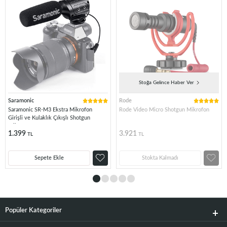
Stoğa Gelince Haber Ver
Saramonic
Rode
Saramonic SR-M3 Ekstra Mikrofon
Rode Video Micro Shotgun Mikrofon
Girişli ve Kulaklık Çıkışlı Shotgun
Mikrofon
1.399
3.921
TL
TL
Sepete Ekle
Stokta Kalmadı
Popüler Kategoriler