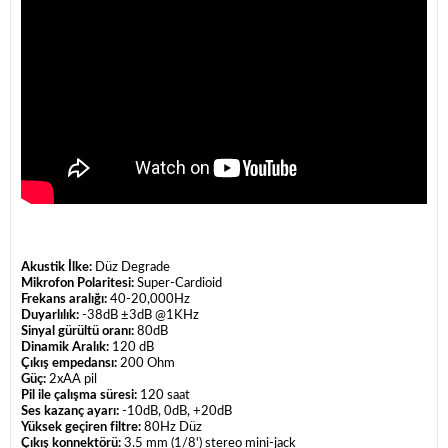
Akustik İlke:
Düz Degrade
Mikrofon Polaritesi:
Super-Cardioid
Frekans aralığı:
40-20,000Hz
Duyarlılık:
-38dB ±3dB @1KHz
Sinyal gürültü oranı:
80dB
Dinamik Aralık:
120 dB
Çıkış empedansı:
200 Ohm
Güç:
2xAA pil
Pil ile çalışma süresi:
120 saat
Ses kazanç ayarı:
-10dB, 0dB, +20dB
Yüksek geçiren filtre:
80Hz Düz
Çıkış konnektörü:
3.5 mm (1/8') stereo mini-jack