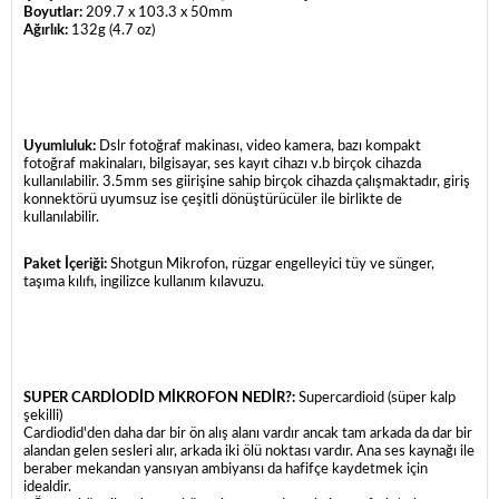
Boyutlar:
209.7 x 103.3 x 50mm
Ağırlık:
132g (4.7 oz)
Uyumluluk:
Dslr fotoğraf makinası, video kamera, bazı kompakt
fotoğraf makinaları, bilgisayar, ses kayıt cihazı v.b birçok cihazda
kullanılabilir. 3.5mm ses giirişine sahip birçok cihazda çalışmaktadır, giriş
konnektörü uyumsuz ise çeşitli dönüştürücüler ile birlikte de
kullanılabilir.
Paket İçeriği:
Shotgun Mikrofon, rüzgar engelleyici tüy ve sünger,
taşıma kılıfı, ingilizce kullanım kılavuzu.
SUPER CARDİODİD MİKROFON NEDİR?:
Supercardioid (süper kalp
şekilli)
Cardiodid'den daha dar bir ön alış alanı vardır ancak tam arkada da dar bir
alandan gelen sesleri alır, arkada iki ölü noktası vardır. Ana ses kaynağı ile
beraber mekandan yansıyan ambiyansı da hafifçe kaydetmek için
idealdir.