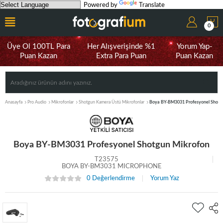
Powered by
Translate
0
Üye Ol 100TL Para
Her Alışverişinde %1
Yorum Yap-
Puan Kazan
Extra Para Puan
Puan Kazan
Anasayfa
Pro Audio
Mikrofonlar
Shotgun Kamera Üstü Mikrofonlar
Boya BY-BM3031 Profesyonel Shotg
Boya BY-BM3031 Profesyonel Shotgun Mikrofon
T23575
BOYA BY-BM3031 MICROPHONE
0 Değerlendirme
Yorum Yaz