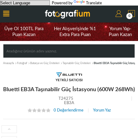
Powered by
Translate
0
Üye Ol 100TL Para
Her Alışverişinde %1
Yorum Yap-
Puan Kazan
Extra Para Puan
Puan Kazan
Anasayfa
Fotoğraf
Batarya ve Güç Üniteleri
Taşınabilir Güç Üniteleri
Bluetti EB3A Taşınabilir Güç İstas
Bluetti EB3A Taşınabilir Güç İstasyonu (600W 268Wh)
T24275
EB3A
0 Değerlendirme
Yorum Yaz