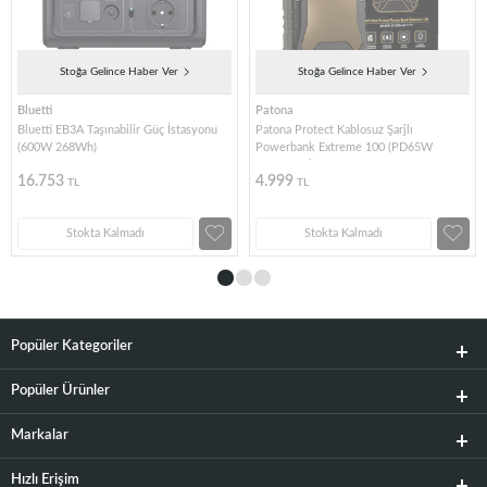
Stoğa Gelince Haber Ver
Stoğa Gelince Haber Ver
Bluetti
Patona
Bluetti EB3A Taşınabilir Güç İstasyonu
Patona Protect Kablosuz Şarjlı
(600W 268Wh)
Powerbank Extreme 100 (PD65W
27.000mAh)
16.753
4.999
TL
TL
Stokta Kalmadı
Stokta Kalmadı
Popüler Kategoriler
Popüler Ürünler
Markalar
Hızlı Erişim