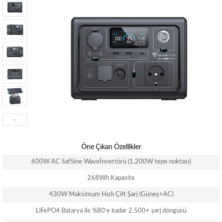
Öne Çıkan Özellikler
600W AC Saf
Sine Wave
İnvertörü (1.200W tepe noktası)
268Wh Kapasite
430W Maksimum Hızlı Çift Şarj (Güneş+AC)
LiFePO4 Batarya ile %80'e kadar 2.500+ şarj döngüsü