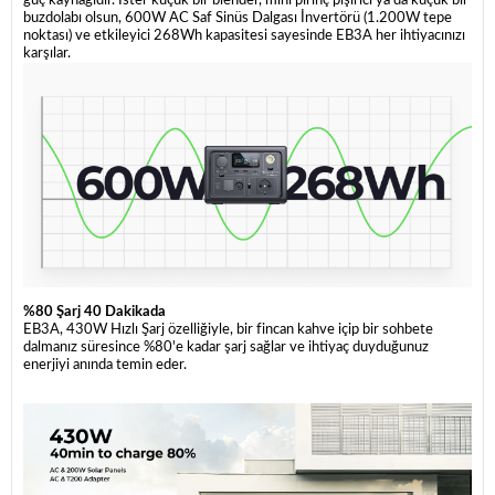
güç kaynağıdır. İster küçük bir blender, mini pirinç pişirici ya da küçük bir
buzdolabı olsun, 600W AC Saf Sinüs Dalgası İnvertörü (1.200W tepe
noktası) ve etkileyici 268Wh kapasitesi sayesinde EB3A her ihtiyacınızı
karşılar.
%80 Şarj 40 Dakikada
EB3A, 430W Hızlı Şarj özelliğiyle, bir fincan kahve içip bir sohbete
dalmanız süresince %80'e kadar şarj sağlar ve ihtiyaç duyduğunuz
enerjiyi anında temin eder.