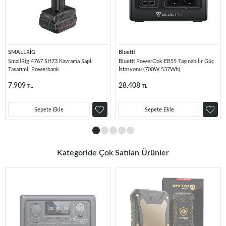
SMALLRİG
Bluetti
SmallRig 4767 SH73 Kavrama Saplı
Bluetti PowerOak EB55 Taşınabilir Güç
Tasarımlı Powerbank
İstasyonu (700W 537Wh)
7.909
28.408
TL
TL
Sepete Ekle
Sepete Ekle
Kategoride Çok Satılan Ürünler