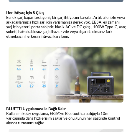
Her İhtiyaç İçin 8 Çıkış
Esnek şarj kapasitesi, geniş bir şarj ihtiyacını karşılar. Artık ailenizle veya
arkadaşlarınızla hızlı şarj için yarışmanıza gerek yok. EB3A, eş zamanlı
şarj için yeterli porta sahiptir; klasik AC ve DC çıkışı, 100W Type-C, araç
soketi, hatta kablosuz şarj cihazı. Evde veya dışarıda olmanız fark
etmeksizin herkesin ihtiyacı karşılanır.
BLUETTI Uygulaması ile Bağlı Kalın
Kullanımı kolay uygulama, EB3A'ye Bluetooth aracılığıyla 10m
yarıçapında daha hızlı erişim sağlar ve onu günün her saatinde kontrol
altında tutmanızı sağlar.