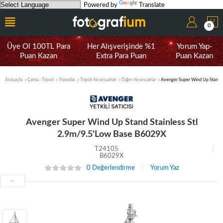
Powered by
Translate
0
Üye Ol 100TL Para
Her Alışverişinde %1
Yorum Yap-
Puan Kazan
Extra Para Puan
Puan Kazan
Anasayfa
Çanta - Tripod
Tripodlar
Tripod Aksesuarları
Diğer Aksesuarlar
Avenger Super Wind Up Stand S
Avenger Super Wind Up Stand Stainless Stl
2.9m/9.5'Low Base B6029X
T24105
B6029X
0 Değerlendirme
Yorum Yaz