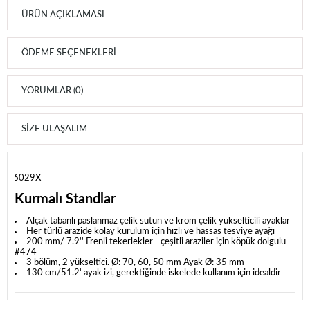
ÜRÜN AÇIKLAMASI
ÖDEME SEÇENEKLERI
YORUMLAR (0)
SIZE ULAŞALIM
B6029X
Kurmalı Standlar
Alçak tabanlı paslanmaz çelik sütun ve krom çelik yükselticili ayaklar
Her türlü arazide kolay kurulum için hızlı ve hassas tesviye ayağı
200 mm/ 7.9'' Frenli tekerlekler - çeşitli araziler için köpük dolgulu
#474
3 bölüm, 2 yükseltici. Ø: 70, 60, 50 mm Ayak Ø: 35 mm
130 cm/51.2' ayak izi, gerektiğinde iskelede kullanım için idealdir