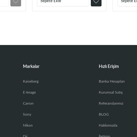
Sepete Ekle
Sepete E
Markalar
Hızlı Erişim
Kaiseberg
Banka Hesapları
E-Image
Kurumsal Satış
Canon
Referanslarımız
Sony
BLOG
Nikon
Hakkımızda
Dji
İletişim