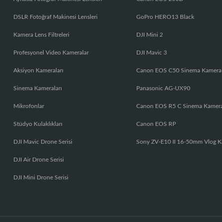
DSLR Fotoğraf Makinesi Lensleri
GoPro HERO13 Black
Kamera Lens Filtreleri
DJI Mini 2
Profesyonel Video Kameralar
DJI Mavic 3
Aksiyon Kameraları
Canon EOS C50 Sinema Kamera
Sinema Kameraları
Panasonic AG-UX90
Mikrofonlar
Canon EOS R5 C Sinema Kamer
Stüdyo Kulaklıkları
Canon EOS RP
DJI Mavic Drone Serisi
Sony ZV-E10 II 16-50mm Vlog K
DJI Air Drone Serisi
DJI Mini Drone Serisi