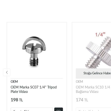
Stoğa Gelince Habe
OEM
OEM
OEM Marka SC07 1/4'' Tripod
OEM Marka SC10 1/4 Çi
Plate Vidası
Bağlama Vidası
198
174
TL
TL