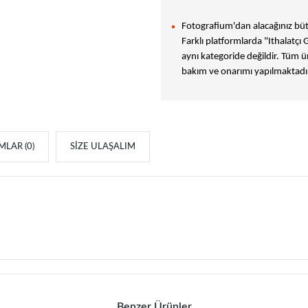
Fotografium'dan alacağınız bütü
Farklı platformlarda "Ithalatçı 
aynı kategoride değildir. Tüm ür
bakım ve onarımı yapılmaktadır
LAR (0)
SIZE ULAŞALIM
Benzer Ürünler