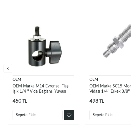
OEM
OEM
OEM Marka M14 Evrensel Flaş
OEM Marka SC15 Mo
Işık 1/4 '' Vida Bağlantı Yuvası
Vidası 1/4'' Erkek 3/8''
450
498
TL
TL
Sepete Ekle
Sepete Ekle