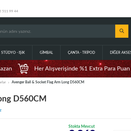
2 511 99 44
STÜDYO - IŞIK
GIMBAL
ÇANTA - TRIPOD
DIĞER AKS
Kazan
Her Alışverişinde %1 Extra Para Puan
rlar
Avenger Ball & Socket Flag Arm Long D560CM
 Long D560CM
z
Stokta Mevcut