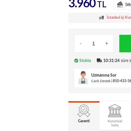
3.960
TL
Tak
İstanbul içi Ku
-
+
Stokta
10:31:23
süre i
Uzmanına Sor
Canlı Destek
850-433-3
Garanti
Kurumsal
Satış