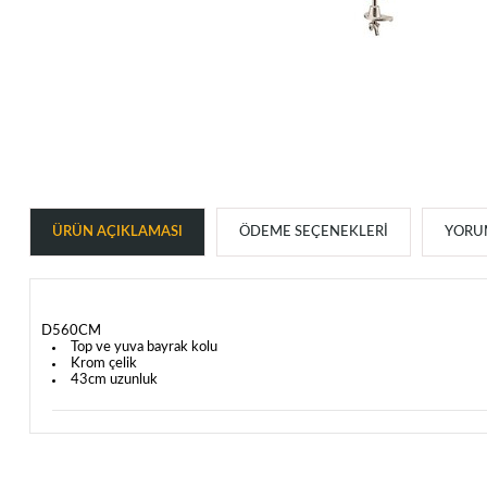
ÜRÜN AÇIKLAMASI
ÖDEME SEÇENEKLERI
YORUM
D560CM
Top ve yuva bayrak kolu
Krom çelik
43cm uzunluk