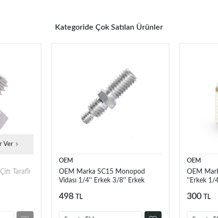
Kategoride Çok Satılan Ürünler
r Ver
OEM
OEM
ft Taraflı
OEM Marka SC15 Monopod
OEM Marka
Vidası 1/4'' Erkek 3/8'' Erkek
''Erkek 1/4'
498
300
TL
TL