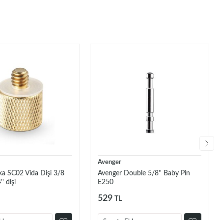
Avenger
 SC02 Vida Dişi 3/8
Avenger Double 5/8'' Baby Pin
' dişi
E250
529
TL