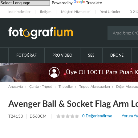
Powered by
Translate
İndirimdekiler
İletişim
Müşteri Hizmetleri
Yeni Ürünler
0 21
FOTOĞRAF
PRO VIDEO
SES
DRONE
Üye Ol 100TL Para Puan 
Anasayfa
Çanta - Tripod
Tripodlar
Tripod Aksesuarları
Diğer Aksesua
Avenger Ball & Socket Flag Arm
0 Değerlendirme
Yorum Ya
T24133
D560CM