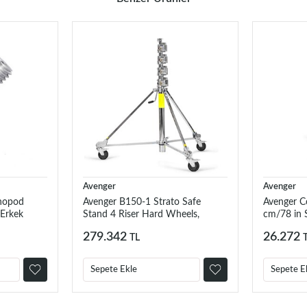
Avenger
Avenger
nopod
Avenger B150-1 Strato Safe
Avenger C
 Erkek
Stand 4 Riser Hard Wheels,
cm/78 in S
Braked
A1020CS
279.342
26.272
TL
Sepete Ekle
Sepete E