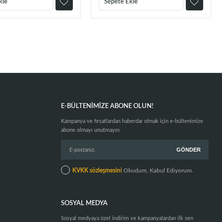
kle
Sepete Ekle
E-BÜLTENIMIZE ABONE OLUN!
Kampanya ve fırsatlardan haberdar olmak için e-bültenimize
abone olmayı unutmayın.
KVKK sözleşmesini
Okudum, Kabul Ediyorum.
SOSYAL MEDYA
Sosyal medyaya özel indirim ve kampanyalardan ilk sen