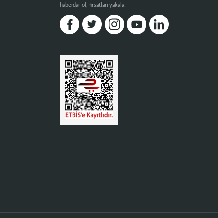
haberdar ol, fırsatları yakala!