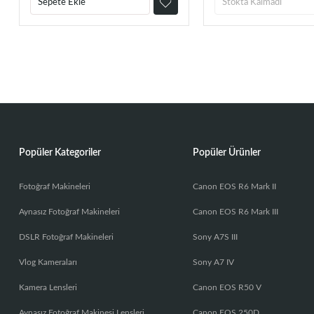
Sepete Ekle
Stokta Kalmadı
Popüler Kategoriler
Popüler Ürünler
Fotoğraf Makineleri
Canon EOS R6 Mark II
Aynasız Fotoğraf Makineleri
Canon EOS R6 Mark III
DSLR Fotoğraf Makineleri
Sony A7S III
Vlog Kameraları
Sony A7 IV
Kamera Lensleri
Canon EOS R50 V
Aynasız Fotoğraf Makinesi Lensleri
Canon EOS 250D