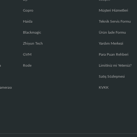
Gopro
Müşteri Hizmetleri
Haida
Teknik Servis Formu
Blackmagic
Ürün İade Formu
Zhiyun Tech
Yardım Merkezi
GVM
Para Puan Rehberi
a
Rode
Limitiniz mi Yetersiz?
Satış Sözleşmesi
amerası
KVKK