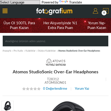
Powered by
Translate
0
Üye Ol 100TL Para
Her Alışverişinde %1
Yorum Yap-
Puan Kazan
Extra Para Puan
Puan Kazan
Anasayfa
Pro Audio
Kulaklıklar
Stüdyo Kulaklıkları
Atomos StudioSonic Over-Ear Headphones
Atomos StudioSonic Over-Ear Headphones
T28312
ATOMSSON01
0 Değerlendirme
Yorum Yaz