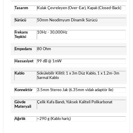
Tasarım
Kulak Çevreleyen (Over-Ear), Kapalı (Closed-Back)
Sürücü
50mm Neodimyum Dinamik Sürücü
Frekans
10Hz - 30,000Hz
Tepkisi
Empedans
80 Ohm
Hassasiyet
99 dB @ 1mW
Kablo
Sökülebilir Kilitli: 1 x 3m Düz Kablo, 1 x 1.2m-3m
Sarmal Kablo
Konnektör
3.5mm Stereo Jak (6.35mm vidalı adaptör ile)
Gövde
Çelik Kafa Bandı, Yüksek Kaliteli Polikarbonat
Materyali
Ağırlık
~290 g (Kablo hariç)