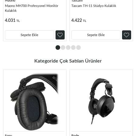
Maono
Tascam
Maono MH700 Profesyonel Monitör
Tascam TH-11 Stüdyo Kulaklık
Kulaklık
4.031
4.422
TL
TL
Sepete Ekle
Sepete Ekle
Kategoride Çok Satılan Ürünler
Sony
Rode