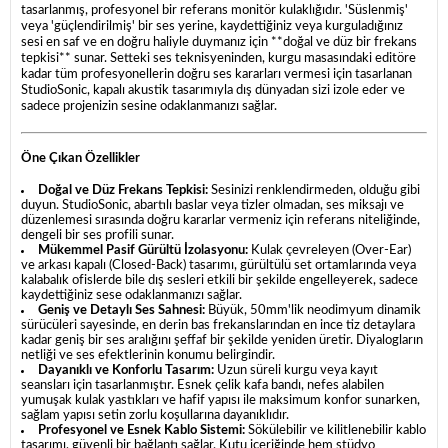
tasarlanmış, profesyonel bir referans monitör kulaklığıdır. 'Süslenmiş'
veya 'güçlendirilmiş' bir ses yerine, kaydettiğiniz veya kurguladığınız
sesi en saf ve en doğru haliyle duymanız için **doğal ve düz bir frekans
tepkisi** sunar. Setteki ses teknisyeninden, kurgu masasındaki editöre
kadar tüm profesyonellerin doğru ses kararları vermesi için tasarlanan
StudioSonic, kapalı akustik tasarımıyla dış dünyadan sizi izole eder ve
sadece projenizin sesine odaklanmanızı sağlar.
Öne Çıkan Özellikler
Doğal ve Düz Frekans Tepkisi:
Sesinizi renklendirmeden, olduğu gibi
duyun. StudioSonic, abartılı baslar veya tizler olmadan, ses miksajı ve
düzenlemesi sırasında doğru kararlar vermeniz için referans niteliğinde,
dengeli bir ses profili sunar.
Mükemmel Pasif Gürültü İzolasyonu:
Kulak çevreleyen (Over-Ear)
ve arkası kapalı (Closed-Back) tasarımı, gürültülü set ortamlarında veya
kalabalık ofislerde bile dış sesleri etkili bir şekilde engelleyerek, sadece
kaydettiğiniz sese odaklanmanızı sağlar.
Geniş ve Detaylı Ses Sahnesi:
Büyük, 50mm'lik neodimyum dinamik
sürücüleri sayesinde, en derin bas frekanslarından en ince tiz detaylara
kadar geniş bir ses aralığını şeffaf bir şekilde yeniden üretir. Diyalogların
netliği ve ses efektlerinin konumu belirgindir.
Dayanıklı ve Konforlu Tasarım:
Uzun süreli kurgu veya kayıt
seansları için tasarlanmıştır. Esnek çelik kafa bandı, nefes alabilen
yumuşak kulak yastıkları ve hafif yapısı ile maksimum konfor sunarken,
sağlam yapısı setin zorlu koşullarına dayanıklıdır.
Profesyonel ve Esnek Kablo Sistemi:
Sökülebilir ve kilitlenebilir kablo
tasarımı, güvenli bir bağlantı sağlar. Kutu içeriğinde hem stüdyo