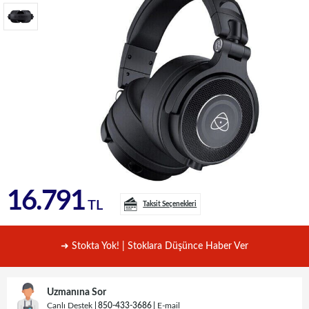
16.791
TL
Taksit Seçenekleri
➜ Stokta Yok! | Stoklara Düşünce Haber Ver
Uzmanına Sor
Canlı Destek
850-433-3686
E-mail