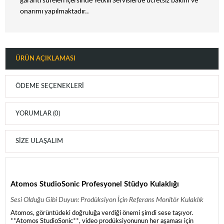
garanti süreleri içersinde Yetkili Servislerde ücretsiz bakım ve
onarımı yapılmaktadır..
ÜRÜN AÇIKLAMASI
ÖDEME SEÇENEKLERI
YORUMLAR (0)
SIZE ULAŞALIM
Atomos StudioSonic Profesyonel Stüdyo Kulaklığı
Sesi Olduğu Gibi Duyun: Prodüksiyon İçin Referans Monitör Kulaklık
Atomos, görüntüdeki doğruluğa verdiği önemi şimdi sese taşıyor.
**Atomos StudioSonic**, video prodüksiyonunun her aşaması için