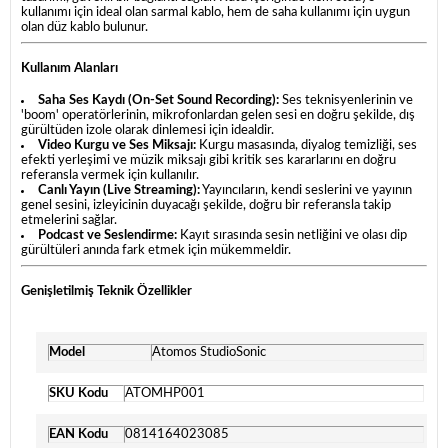
kullanımı için ideal olan sarmal kablo, hem de saha kullanımı için uygun
olan düz kablo bulunur.
Kullanım Alanları
Saha Ses Kaydı (On-Set Sound Recording):
Ses teknisyenlerinin ve
'boom' operatörlerinin, mikrofonlardan gelen sesi en doğru şekilde, dış
gürültüden izole olarak dinlemesi için idealdir.
Video Kurgu ve Ses Miksajı:
Kurgu masasında, diyalog temizliği, ses
efekti yerleşimi ve müzik miksajı gibi kritik ses kararlarını en doğru
referansla vermek için kullanılır.
Canlı Yayın (Live Streaming):
Yayıncıların, kendi seslerini ve yayının
genel sesini, izleyicinin duyacağı şekilde, doğru bir referansla takip
etmelerini sağlar.
Podcast ve Seslendirme:
Kayıt sırasında sesin netliğini ve olası dip
gürültüleri anında fark etmek için mükemmeldir.
Genişletilmiş Teknik Özellikler
Model
Atomos StudioSonic
SKU Kodu
ATOMHP001
EAN Kodu
0814164023085