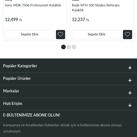
Sony MDR-7506 Profesyonel Kulaklık
Rode NTH-100 Stüdyo Referans
Kulaklık
12.499
12.237
TL
TL
Sepete Ekle
Sepete Ekle
Popüler Kategoriler
Popüler Ürünler
Markalar
Hızlı Erişim
E-BÜLTENIMIZE ABONE OLUN!
Kampanya ve fırsatlardan haberdar olmak için e-bültenimize abone olmayı
unutmayın.