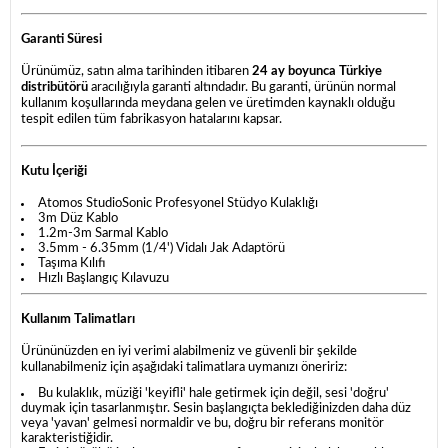
Garanti Süresi
Ürünümüz, satın alma tarihinden itibaren
24 ay boyunca Türkiye
distribütörü
aracılığıyla garanti altındadır. Bu garanti, ürünün normal
kullanım koşullarında meydana gelen ve üretimden kaynaklı olduğu
tespit edilen tüm fabrikasyon hatalarını kapsar.
Kutu İçeriği
Atomos StudioSonic Profesyonel Stüdyo Kulaklığı
3m Düz Kablo
1.2m-3m Sarmal Kablo
3.5mm - 6.35mm (1/4') Vidalı Jak Adaptörü
Taşıma Kılıfı
Hızlı Başlangıç Kılavuzu
Kullanım Talimatları
Ürününüzden en iyi verimi alabilmeniz ve güvenli bir şekilde
kullanabilmeniz için aşağıdaki talimatlara uymanızı öneririz:
Bu kulaklık, müziği 'keyifli' hale getirmek için değil, sesi 'doğru'
duymak için tasarlanmıştır. Sesin başlangıçta beklediğinizden daha düz
veya 'yavan' gelmesi normaldir ve bu, doğru bir referans monitör
karakteristiğidir.