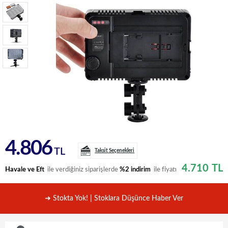
4.806
TL
Taksit Seçenekleri
4.710
TL
Havale ve Eft
ile verdiğiniz siparişlerde
%2 indirim
ile fiyatı
➜ Stokta Yok! | Stoklara Düşünce Haber Ver