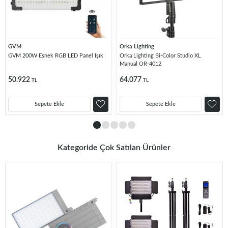
GVM
Orka Lighting
GVM 200W Esnek RGB LED Panel Işık
Orka Lighting Bi-Color Studio XL
Manual OR-4012
50.922
64.077
TL
TL
Sepete Ekle
Sepete Ekle
Kategoride Çok Satılan Ürünler