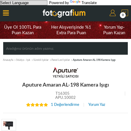
Powered by
Translate
0
Üye Ol 100TL Para
Her Alışverişinde %1
Yorum Yap-
Puan Kazan
Extra Para Puan
Puan Kazan
Anasayfa
Stüdyo - Işık
Sürekli Işıklar
Panel Led Işıklar
Aputure Amaran AL-198 Kamera Işıgı
Aputure Amaran AL-198 Kamera Işıgı
T16305
APU.10002
1 Değerlendirme
Yorum Yaz