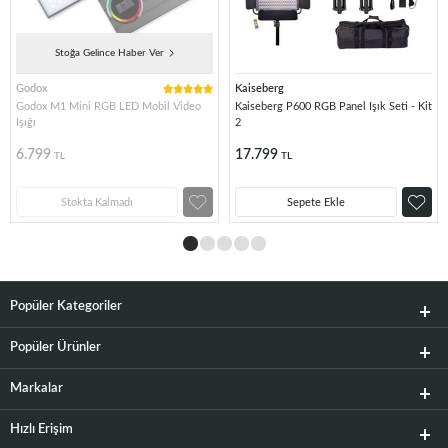
Stoğa Gelince Haber Ver
Godox
Kaiseberg
Godox M1 Mini RGB LED Mobil Video
Kaiseberg P600 RGB Panel Işık Seti - Kit
Işığı
2
6.799
17.799
TL
TL
Stokta Kalmadı
Sepete Ekle
Popüler Kategoriler
Popüler Ürünler
Markalar
Hızlı Erişim