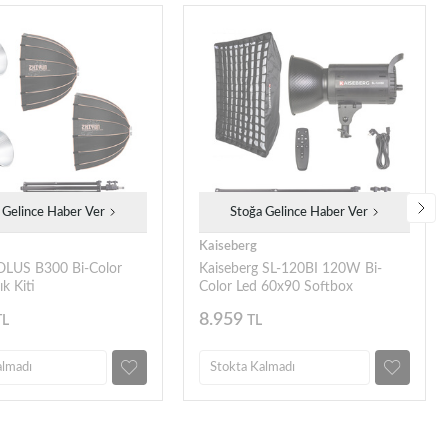
 Gelince Haber Ver
Stoğa Gelince Haber Ver
Kaiseberg
OLUS B300 Bi-Color
Kaiseberg SL-120BI 120W Bi-
ık Kiti
Color Led 60x90 Softbox
Işık Seti - Tekli Kit
8.959
TL
TL
almadı
Stokta Kalmadı