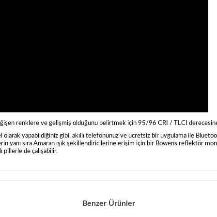
işen renklere ve gelişmiş olduğunu belirtmek için 95/96 CRI / TLCI derecesin
 olarak yapabildiğiniz gibi, akıllı telefonunuz ve ücretsiz bir uygulama ile Bluetoot
rin yanı sıra Amaran ışık şekillendiricilerine erişim için bir Bowens reflektör mo
illerle de çalışabilir.
Benzer Ürünler