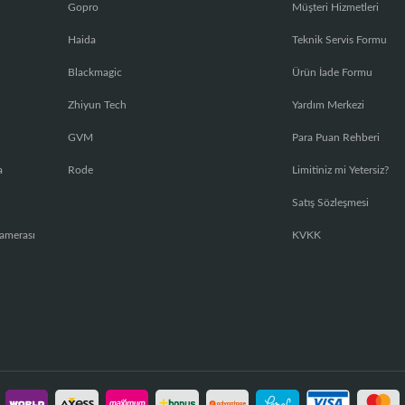
Gopro
Müşteri Hizmetleri
Haida
Teknik Servis Formu
Blackmagic
Ürün İade Formu
Zhiyun Tech
Yardım Merkezi
GVM
Para Puan Rehberi
a
Rode
Limitiniz mi Yetersiz?
Satış Sözleşmesi
amerası
KVKK