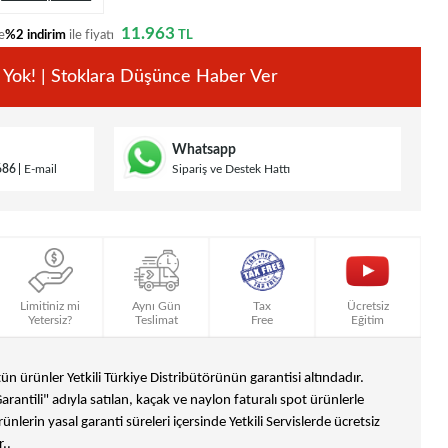
11.963
e
%2 indirim
ile fiyatı
TL
 Yok! | Stoklara Düşünce Haber Ver
Whatsapp
686
E-mail
Sipariş ve Destek Hattı
Limitiniz mi
Aynı Gün
Tax
Ücretsiz
Yetersiz?
Teslimat
Free
Eğitim
n ürünler Yetkili Türkiye Distribütörünün garantisi altındadır.
Garantili" adıyla satılan, kaçak ve naylon faturalı spot ürünlerle
ünlerin yasal garanti süreleri içersinde Yetkili Servislerde ücretsiz
..