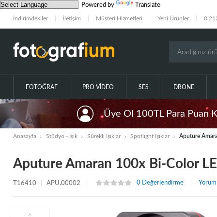
Powered by
Translate
İndirimdekiler
İletişim
Müşteri Hizmetleri
Yeni Ürünler
0 21
FOTOĞRAF
PRO VIDEO
SES
DRONE
Üye Ol 100TL Para Puan 
Anasayfa
Stüdyo - Işık
Sürekli Işıklar
Spotlight Işıklar
Aputure Amara
Aputure Amaran 100x Bi-Color LE
0 Değerlendirme
Yorum
T16410
APU.00002