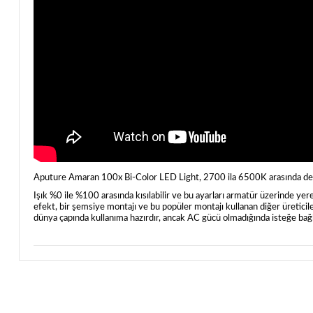
Aputure Amaran 100x Bi-Color LED Light, 2700 ila 6500K arasında değ
Işık %0 ile %100 arasında kısılabilir ve bu ayarları armatür üzerinde yerel
efekt, bir şemsiye montajı ve bu popüler montajı kullanan diğer üreticile
dünya çapında kullanıma hazırdır, ancak AC gücü olmadığında isteğe bağlı p