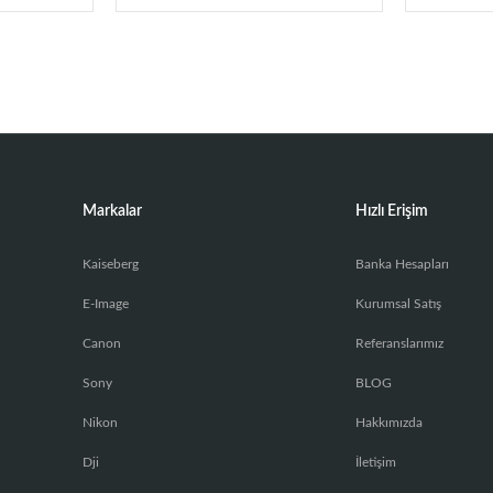
Markalar
Hızlı Erişim
Kaiseberg
Banka Hesapları
E-Image
Kurumsal Satış
Canon
Referanslarımız
Sony
BLOG
Nikon
Hakkımızda
Dji
İletişim