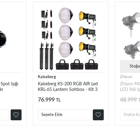
Stoğa
Kaiseberg
Zhiyun
Spot Işığı
Kaiseberg KS-200 RGB AIR Led
Zhiyun M
in
KRL-65 Lantern Softbox - Kit 3
LED İkili Iş
76.999
48.999
TL
Sepete Ekle
Stokta K