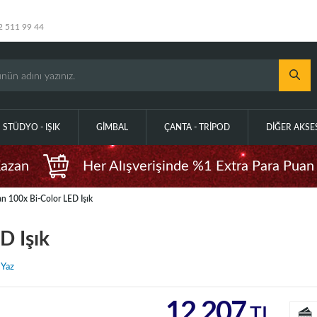
2 511 99 44
STÜDYO - IŞIK
GIMBAL
ÇANTA - TRIPOD
DIĞER AKS
Kazan
Her Alışverişinde %1 Extra Para Puan
n 100x Bi-Color LED Işık
D Işık
 Yaz
12.207
TL