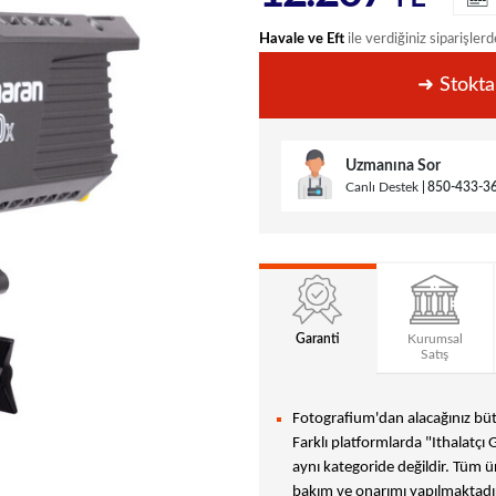
Havale ve Eft
ile verdiğiniz siparişlerd
➜ Stokta
Uzmanına Sor
Canlı Destek
850-433-3
Garanti
Kurumsal
Satış
Fotografium'dan alacağınız bütü
Farklı platformlarda "Ithalatçı 
aynı kategoride değildir. Tüm ür
bakım ve onarımı yapılmaktadır