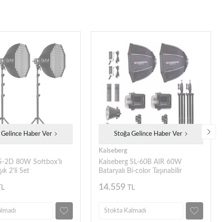
 Gelince Haber Ver
Stoğa Gelince Haber Ver
Kaiseberg
-2D 80W Softbox'lı
Kaiseberg SL-60B AIR 60W
ık 2'li Set
Bataryalı Bi-color Taşınabilir
Softbox Işık - Kit 2
14.559
TL
TL
almadı
Stokta Kalmadı