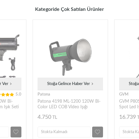
Kategoride Çok Satılan Ürünler
r Ver
Stoğa Gelince Haber Ver
Stoğa
5.0
Patona
GVM
20W Bi-
Patona 4198 ML-1200 120W Bi-
GVM P80S
 Işık Seti
Color LED COB Video Işığı
Spot Led Iş
4.750
16.739
TL
Stokta Kalmadı
Stokta K