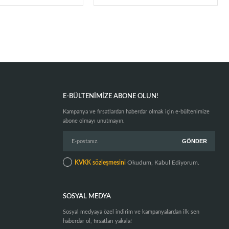
E-BÜLTENIMIZE ABONE OLUN!
Kampanya ve fırsatlardan haberdar olmak için e-bültenimize
abone olmayı unutmayın.
KVKK sözleşmesini
Okudum, Kabul Ediyorum.
SOSYAL MEDYA
Sosyal medyaya özel indirim ve kampanyalardan ilk sen
haberdar ol, fırsatları yakala!