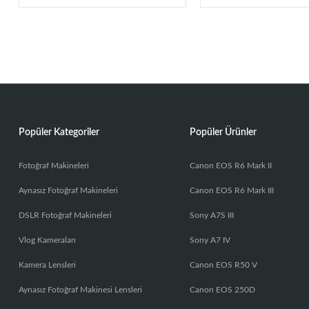
Popüler Kategoriler
Popüler Ürünler
Fotoğraf Makineleri
Canon EOS R6 Mark II
Aynasız Fotoğraf Makineleri
Canon EOS R6 Mark III
DSLR Fotoğraf Makineleri
Sony A7S III
Vlog Kameraları
Sony A7 IV
Kamera Lensleri
Canon EOS R50 V
Aynasız Fotoğraf Makinesi Lensleri
Canon EOS 250D