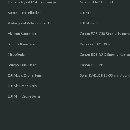
DSLR Fotoğraf Makinesi Lensleri
GoPro HERO13 Black
Kamera Lens Filtreleri
DJI Mini 2
Profesyonel Video Kameralar
DJI Mavic 3
Aksiyon Kameraları
Canon EOS C50 Sinema Kamera
Sinema Kameraları
Panasonic AG-UX90
Mikrofonlar
Canon EOS R5 C Sinema Kamer
Stüdyo Kulaklıkları
Canon EOS RP
DJI Mavic Drone Serisi
Sony ZV-E10 II 16-50mm Vlog K
DJI Air Drone Serisi
DJI Mini Drone Serisi