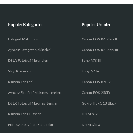
Popüler Kategoriler
Popüler Ürünler
Fotoğraf Makineleri
Canon EOS R6 Mark II
Aynasız Fotoğraf Makineleri
Canon EOS R6 Mark III
DSLR Fotoğraf Makineleri
Sony A7S III
Vlog Kameraları
Sony A7 IV
Kamera Lensleri
Canon EOS R50 V
Aynasız Fotoğraf Makinesi Lensleri
Canon EOS 250D
DSLR Fotoğraf Makinesi Lensleri
GoPro HERO13 Black
Kamera Lens Filtreleri
DJI Mini 2
Profesyonel Video Kameralar
DJI Mavic 3