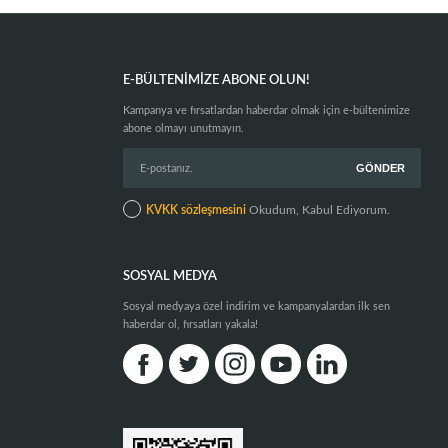
E-BÜLTENIMIZE ABONE OLUN!
Kampanya ve fırsatlardan haberdar olmak için e-bültenimize
abone olmayı unutmayın.
KVKK sözleşmesini
Okudum, Kabul Ediyorum.
SOSYAL MEDYA
Sosyal medyaya özel indirim ve kampanyalardan ilk sen
haberdar ol, fırsatları yakala!