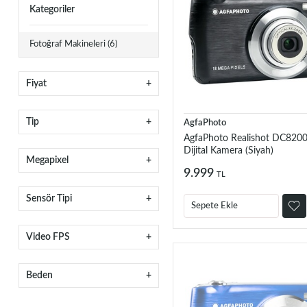
Kategoriler
Fotoğraf Makineleri
(6)
Fiyat
Tip
AgfaPhoto
AgfaPhoto Realishot DC820
Dijital Kamera (Siyah)
Megapixel
9.999
TL
Sensör Tipi
Sepete Ekle
Video FPS
Beden