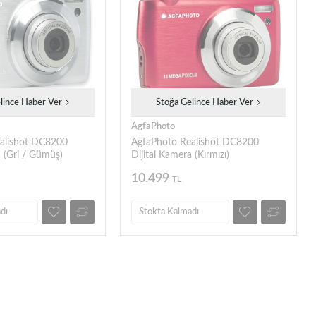
lince Haber Ver
Stoğa Gelince Haber Ver
AgfaPhoto
alishot DC8200
AgfaPhoto Realishot DC8200
a (Gri / Gümüş)
Dijital Kamera (Kırmızı)
10.499
TL
dı
Stokta Kalmadı