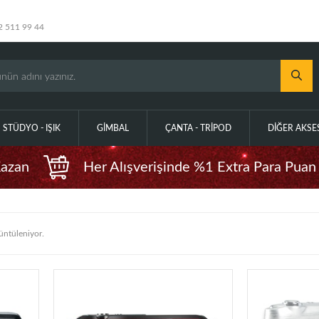
2 511 99 44
STÜDYO - IŞIK
GIMBAL
ÇANTA - TRIPOD
DIĞER AKS
Kazan
Her Alışverişinde %1 Extra Para Puan
üntüleniyor.