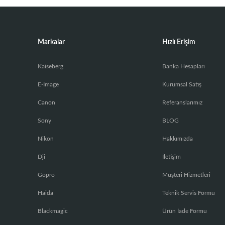
Markalar
Hızlı Erişim
Kaiseberg
Banka Hesapları
E-Image
Kurumsal Satış
Canon
Referanslarımız
Sony
BLOG
Nikon
Hakkımızda
Dji
İletişim
Gopro
Müşteri Hizmetleri
Haida
Teknik Servis Formu
Blackmagic
Ürün İade Formu