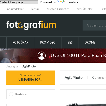
Powered by
Translate
İndirimdekiler
İletişim
Müşteri Hizmetleri
Yeni Ürünler
0 21
FOTOĞRAF
PRO VIDEO
SES
DRONE
Üye Ol 100TL Para Puan 
Anasayfa
AgfaPhoto
Bir sorunuz mu var?
AgfaPhoto
6
ürün gör
UZMANINA SOR
Stoktakiler