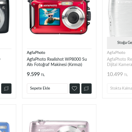
Stoğa Ge
AgfaPhoto
AgfaPhoto
0
AgfaPhoto Realishot WP8000 Su
AgfaPhoto Re
Altı Fotoğraf Makinesi (Kırmızı)
Dijital Kamer
9.599
10.499
TL
TL
Sepete Ekle
Stokta Kalma