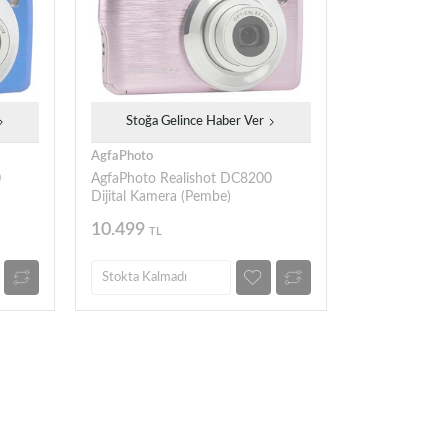
Stoğa Gelince Haber Ver
AgfaPhoto
0
AgfaPhoto Realishot DC8200
Dijital Kamera (Pembe)
10.499
TL
Stokta Kalmadı