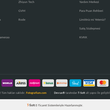
Zhiyun Tech
Yardım Merkezi
GVM
Para Puan Rehberi
a
Rode
Limitiniz mi Yetersiz?
Satış Sözleşmesi
amerası
KVKK
 Tüm hakları saklıdır.
Fotografium.com
Dev:ux®
tarafından
T-Soft
alt yapısı ile geliştiri
T
-Soft
E-Ticaret
Sistemleriyle Hazırlanmıştır.