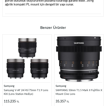
görsel bütünlük oluştururken pozlama tutarlılığı garanti edilir. 369g
ağırlık kompakt PL mount için dengeli bir yapı sunar.
Benzer Ürünler
Samyang
Samyang
Samyang V-AF 24/45/75mm T1.9 Lens
SAMYANG 50mm T1.5 Mark II Fujifilm X
Kiti (Lens Station Hediye)
Mount Cine Lens
115.235
35.357
TL
TL