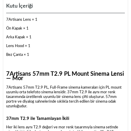
Kutu İçeriği
7Artisans Lens × 1
Ön Kapak × 1
Arka Kapak × 1
Lens Hood × 1
Bez Çanta × 1
7Artisans 57mm T2.9 PL Mount Sinema Lensi
— Mor
7Artisans 57mm T2.9 PL, Full-Frame sinema kameraları için PL mount
uyumlu orta telefoto sinema lensidir. 37mm T2.9 ile aynı mor renk
tasarımında üretilerek uyumlu bir sinema lens çifti oluşturur. 57mm
portre ve diyalog sahnelerinde sıklıkla tercih edilen bir sinema odak
uzunluğudur.
37mm T2.9 ile Tamamlayan İkili
Her iki lens aynı T2.9 değeri ve mor renk tasarımıyla sinema setinde