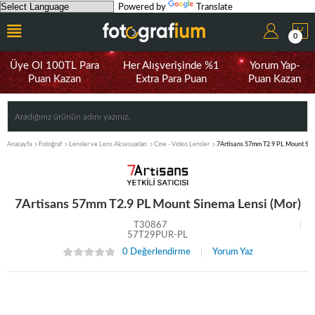
Powered by
Translate
0
Üye Ol 100TL Para
Her Alışverişinde %1
Yorum Yap-
Puan Kazan
Extra Para Puan
Puan Kazan
Anasayfa
Fotoğraf
Lensler ve Lens Aksesuarları
Cine - Video Lensler
7Artisans 57mm T2.9 PL Mount Sin
7Artisans 57mm T2.9 PL Mount Sinema Lensi (Mor)
T30867
57T29PUR-PL
0 Değerlendirme
Yorum Yaz