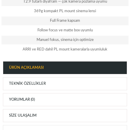
T2.9 tutarlı diyafram — çok kamera pozlama uyumu
369g kompakt PL mount sinema lensi
Full Frame kapsam
Follow focus ve matte box uyumlu
Manuel fokus, sinema için optimize
ARRI ve RED dahil PL mount kameralarla uyumluluk
ÜRÜN AÇIKLAMASI
TEKNIK ÖZELLIKLER
YORUMLAR (0)
SIZE ULAŞALIM