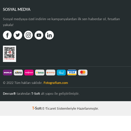
SOSYAL MEDYA
Sosyal medyaya özel indirim ve kampanyalardan ilk sen haberdar ol, fırsatları
yakala!
© 2022 Tüm hakları saklıdır.
Fotografium.com
Dev:ux®
tarafından
T-Soft
alt yapısı ile geliştirilmiştir.
T
-Soft
E-Ticaret
Sistemleriyle Hazırlanmıştır.