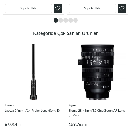
Sepete Ekle
Sepete Ekle
Kategoride Çok Satılan Ürünler
Laowa
Sigma
Laowa 24mm f/14 Probe Lens (Sony E)
Sigma 28-45mm T2 Cine Zoom AF Lens
(L Mount)
67.014
159.765
TL
TL