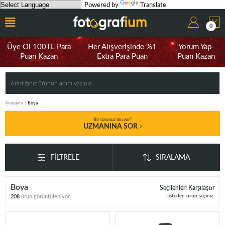
Powered by
Translate
0
Üye Ol 100TL Para
Her Alışverişinde %1
Yorum Yap-
Puan Kazan
Extra Para Puan
Puan Kazan
Anasayfa
Boya
Bir sorunuz mu var?
UZMANINA SOR
FILTRELE
SIRALAMA
Boya
Seçilenleri Karşılaştır
Listeden ürün seçiniz.
208
ürün görüntüleniyor.