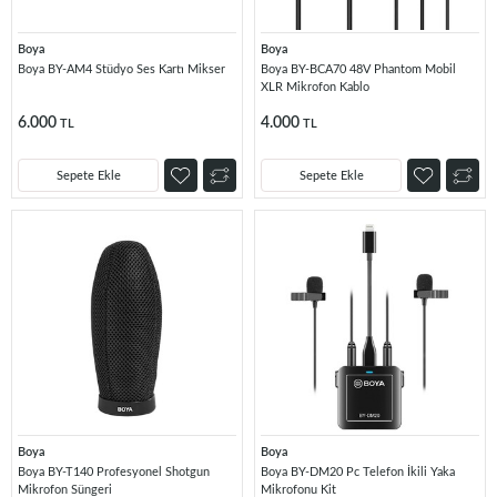
Boya
Boya
Boya BY-AM4 Stüdyo Ses Kartı Mikser
Boya BY-BCA70 48V Phantom Mobil
XLR Mikrofon Kablo
6.000
4.000
TL
TL
Sepete Ekle
Sepete Ekle
Boya
Boya
Boya BY-T140 Profesyonel Shotgun
Boya BY-DM20 Pc Telefon İkili Yaka
Mikrofon Süngeri
Mikrofonu Kit