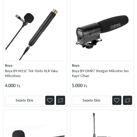
Boya
Boya
Boya BY-M11C Tek Yönlü XLR Yaka
Boya BY-DMR7 Shotgun Mikrofon Ses
Mikrofonu
Kayıt Cihazı
4.000
5.000
TL
TL
Sepete Ekle
Sepete Ekle