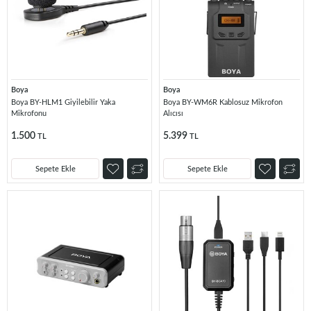
Boya
Boya
Boya BY-HLM1 Giyilebilir Yaka
Boya BY-WM6R Kablosuz Mikrofon
Mikrofonu
Alıcısı
1.500
5.399
TL
TL
Sepete Ekle
Sepete Ekle