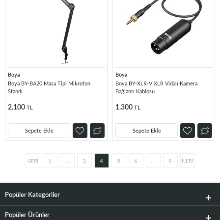
Boya
Boya
Boya BY-BA20 Masa Tipi Mikrofon
Boya BY-XLR-V XLR Vidalı Kamera
Standı
Bağlantı Kablosu
2.100
1.300
TL
TL
Sepete Ekle
Sepete Ekle
1
...
3
4
5
6
...
9
Popüler Kategoriler
Popüler Ürünler